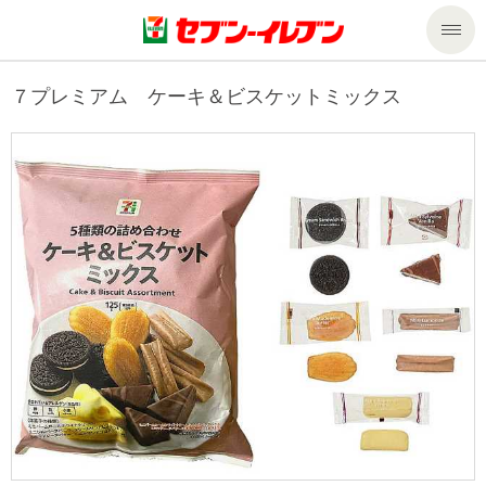
商品のご案内
７プレミアム ケーキ＆ビスケットミックス
セール・キャンペーン
商品のご案内トップ
今週の新商品
サービス
来週の新商品
企業情報
サービストップ
商品カテゴリ一覧
nanacoトップ
私たちの取組み
企業情報トップ
セブンプレミアム
マルチコピー機でできること
ニュースリリース
サステナビリティ
便利なサービス
食の安全・安心への取組み
マルチコピー機でできることトップ
ごあいさつ
サステナビリティトップ