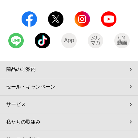
コインランドリー（店舗限定）
保険
セブン‐イレブンの「商品力」
宅配ロッカー（店舗限定）
学び・教育
セブン-イレブンの横顔
自転車シェアリング（店舗限定）
セブン-イレブンの歴史
モバイルバッテリーシェアリング（店舗限定）
商品のご案内
モバイルWi-Fiバッテリーシェアリング（店舗限定）
セール・キャンペーン
荷物預かりサービス「ecbocloakエクボクローク」（店舗限定）
サービス
パウダースペース ラブン（店舗限定）
私たちの取組み
ソフトバンクギフト