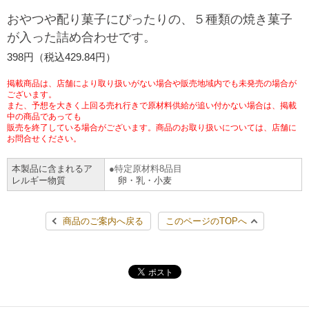
チケットサービス
宅配便
おやつや配り菓子にぴったりの、５種類の焼き菓子
ギフト
コピー
企業理念
セブン＆アイ・ホールディングスの重点課題
が入った詰め合わせです。
加盟店オーナー募集
物件募集・購入
セブン‐イレブンでお受取り
セブンチケット
切手・はがき・印紙
398円（税込429.84円）
プリペイドカード・金券
プリント
会社概要
サステナビリティ活動基本方針
アルバイト情報
採用情報
掲載商品は、店舗により取り扱いがない場合や販売地域内でも未発売の場合が
タワーレコード
停電時のサービス停止のお知らせ
チケットぴあ
セブン銀行ATM
ございます。
ニンテンドー・ダウンロードカード
スキャン
貸借対照表・損益計算書
サステナビリティ推進体制
また、予想を大きく上回る売れ行きで原材料供給が追い付かない場合は、掲載
店舗検索
ネットショッピング
中の商品であっても
お問い合わせ
販売を終了している場合がございます。商品のお取り扱いについては、店舗に
セブンネットショッピング
イープラス
ご利用可能なお支払い方法
ファクス
沿革
GREEN CHALLENGE 2050
お問合せください。
Language
本製品に含まれるア
特定原材料8品目
CNプレイガイド
各種料金のお支払い
チケット
国内店舗数
4VISIONS
English (Corporate)
レルギー物質
卵・乳・小麦
English (Services)
JTB
スマホプリペイド
プリペイドサービス
売上高、店舗数推移
サステナビリティニュース
商品のご案内へ戻る
このページのTOPへ
中文[繁體字](服務)
レジでApple Accountにチャージ
スポーツ振興くじ
セブン‐イレブンの海外事業
简体中文(服务)
サステナビリティレポート
한국어(서비스)
オンラインフォトサービス
行政サービス
データで見るセブン‐イレブン
報告書ライブラリー
ภาษาไทย(บริการ)