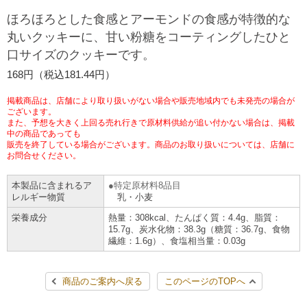
チケットサービス
宅配便
ほろほろとした食感とアーモンドの食感が特徴的な
ギフト
コピー
企業理念
セブン＆アイ・ホールディングスの重点課題
丸いクッキーに、甘い粉糖をコーティングしたひと
加盟店オーナー募集
物件募集・購入
口サイズのクッキーです。
セブン‐イレブンでお受取り
セブンチケット
切手・はがき・印紙
プリペイドカード・金券
プリント
会社概要
サステナビリティ活動基本方針
168円（税込181.44円）
アルバイト情報
採用情報
タワーレコード
停電時のサービス停止のお知らせ
チケットぴあ
セブン銀行ATM
ニンテンドー・ダウンロードカード
スキャン
貸借対照表・損益計算書
サステナビリティ推進体制
掲載商品は、店舗により取り扱いがない場合や販売地域内でも未発売の場合が
店舗検索
ネットショッピング
ございます。
また、予想を大きく上回る売れ行きで原材料供給が追い付かない場合は、掲載
お問い合わせ
セブンネットショッピング
イープラス
ご利用可能なお支払い方法
ファクス
中の商品であっても
沿革
GREEN CHALLENGE 2050
販売を終了している場合がございます。商品のお取り扱いについては、店舗に
Language
お問合せください。
CNプレイガイド
各種料金のお支払い
チケット
国内店舗数
4VISIONS
English (Corporate)
本製品に含まれるア
特定原材料8品目
レルギー物質
乳・小麦
English (Services)
JTB
スマホプリペイド
プリペイドサービス
売上高、店舗数推移
サステナビリティニュース
栄養成分
熱量：308kcal、たんぱく質：4.4g、脂質：
中文[繁體字](服務)
15.7g、炭水化物：38.3g（糖質：36.7g、食物
繊維：1.6g）、食塩相当量：0.03g
レジでApple Accountにチャージ
スポーツ振興くじ
セブン‐イレブンの海外事業
简体中文(服务)
サステナビリティレポート
한국어(서비스)
商品のご案内へ戻る
このページのTOPへ
オンラインフォトサービス
行政サービス
データで見るセブン‐イレブン
報告書ライブラリー
ภาษาไทย(บริการ)