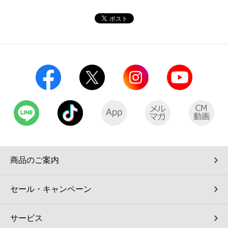
コインランドリー（店舗限定）
保険
セブン‐イレブンの「商品力」
宅配ロッカー（店舗限定）
学び・教育
セブン-イレブンの横顔
自転車シェアリング（店舗限定）
セブン-イレブンの歴史
モバイルバッテリーシェアリング（店舗限定）
モバイルWi-Fiバッテリーシェアリング（店舗限定）
荷物預かりサービス「ecbocloakエクボクローク」（店舗限定）
商品のご案内
パウダースペース ラブン（店舗限定）
セール・キャンペーン
ソフトバンクギフト
サービス