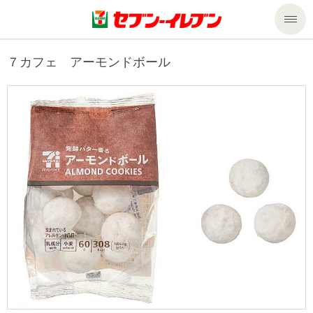
商品のご案内
７カフェ アーモンドボール
セール・キャンペーン
商品のご案内トップ
今週の新商品
サービス
来週の新商品
企業情報
サービストップ
商品カテゴリ一覧
nanacoトップ
私たちの取組み
企業情報トップ
セブンプレミアム
マルチコピー機でできること
ニュースリリース
サステナビリティ
便利なサービス
食の安全・安心への取組み
マルチコピー機でできることトップ
ごあいさつ
サステナビリティトップ