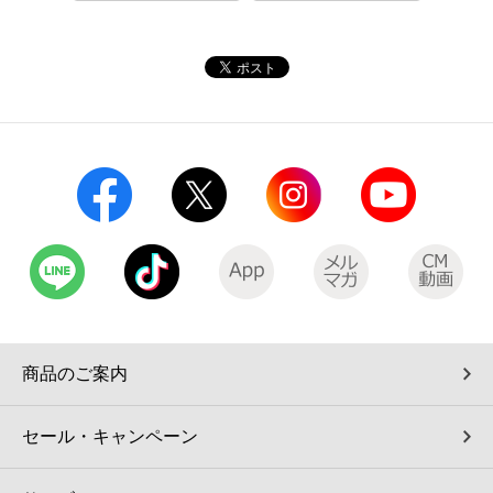
コインランドリー（店舗限定）
保険
セブン‐イレブンの「商品力」
宅配ロッカー（店舗限定）
学び・教育
セブン-イレブンの横顔
自転車シェアリング（店舗限定）
セブン-イレブンの歴史
モバイルバッテリーシェアリング（店舗限定）
モバイルWi-Fiバッテリーシェアリング（店舗限定）
荷物預かりサービス「ecbocloakエクボクローク」（店舗限定）
商品のご案内
パウダースペース ラブン（店舗限定）
セール・キャンペーン
ソフトバンクギフト