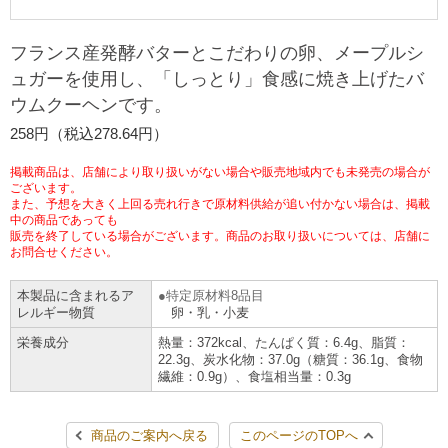
チケットサービス
宅配便
ギフト
コピー
企業理念
セブン＆アイ・ホールディングスの重点課題
フランス産発酵バターとこだわりの卵、メープルシ
加盟店オーナー募集
物件募集・購入
ュガーを使用し、「しっとり」食感に焼き上げたバ
セブン‐イレブンでお受取り
セブンチケット
切手・はがき・印紙
プリペイドカード・金券
プリント
会社概要
サステナビリティ活動基本方針
ウムクーヘンです。
アルバイト情報
採用情報
258円（税込278.64円）
タワーレコード
停電時のサービス停止のお知らせ
チケットぴあ
セブン銀行ATM
ニンテンドー・ダウンロードカード
スキャン
貸借対照表・損益計算書
サステナビリティ推進体制
店舗検索
ネットショッピング
掲載商品は、店舗により取り扱いがない場合や販売地域内でも未発売の場合が
お問い合わせ
セブンネットショッピング
ございます。
イープラス
ご利用可能なお支払い方法
ファクス
沿革
GREEN CHALLENGE 2050
また、予想を大きく上回る売れ行きで原材料供給が追い付かない場合は、掲載
中の商品であっても
Language
販売を終了している場合がございます。商品のお取り扱いについては、店舗に
CNプレイガイド
各種料金のお支払い
チケット
お問合せください。
国内店舗数
4VISIONS
English (Corporate)
本製品に含まれるア
特定原材料8品目
English (Services)
JTB
スマホプリペイド
プリペイドサービス
売上高、店舗数推移
サステナビリティニュース
レルギー物質
卵・乳・小麦
中文[繁體字](服務)
栄養成分
熱量：372kcal、たんぱく質：6.4g、脂質：
22.3g、炭水化物：37.0g（糖質：36.1g、食物
レジでApple Accountにチャージ
スポーツ振興くじ
セブン‐イレブンの海外事業
简体中文(服务)
サステナビリティレポート
繊維：0.9g）、食塩相当量：0.3g
한국어(서비스)
オンラインフォトサービス
行政サービス
データで見るセブン‐イレブン
報告書ライブラリー
商品のご案内へ戻る
このページのTOPへ
ภาษาไทย(บริการ)