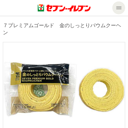
商品のご案内
７プレミアムゴールド 金のしっとりバウムクーヘ
ン
セール・キャンペーン
商品のご案内トップ
今週の新商品
サービス
来週の新商品
企業情報
サービストップ
商品カテゴリ一覧
nanacoトップ
私たちの取組み
企業情報トップ
セブンプレミアム
マルチコピー機でできること
ニュースリリース
サステナビリティ
便利なサービス
食の安全・安心への取組み
マルチコピー機でできることトップ
ごあいさつ
サステナビリティトップ