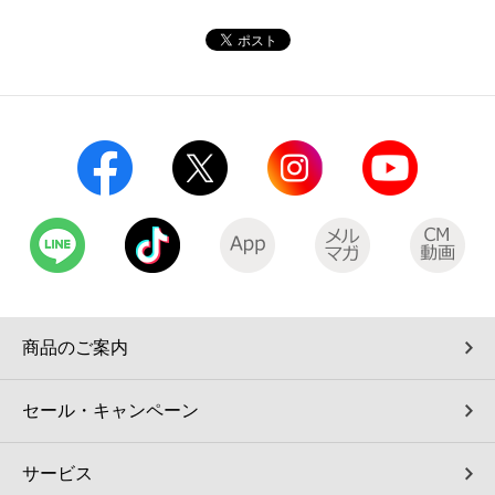
コインランドリー（店舗限定）
保険
セブン‐イレブンの「商品力」
宅配ロッカー（店舗限定）
学び・教育
セブン-イレブンの横顔
自転車シェアリング（店舗限定）
セブン-イレブンの歴史
モバイルバッテリーシェアリング（店舗限定）
モバイルWi-Fiバッテリーシェアリング（店舗限定）
荷物預かりサービス「ecbocloakエクボクローク」（店舗限定）
商品のご案内
パウダースペース ラブン（店舗限定）
セール・キャンペーン
ソフトバンクギフト
サービス