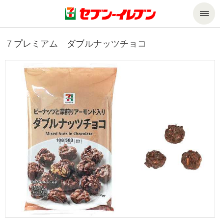
商品のご案内
７プレミアム ダブルナッツチョコ
セール・キャンペーン
商品のご案内トップ
今週の新商品
サービス
来週の新商品
企業情報
サービストップ
商品カテゴリ一覧
nanacoトップ
私たちの取組み
企業情報トップ
セブンプレミアム
マルチコピー機でできること
ニュースリリース
サステナビリティ
便利なサービス
食の安全・安心への取組み
マルチコピー機でできることトップ
ごあいさつ
サステナビリティトップ