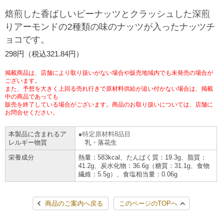
チケットサービス
宅配便
焙煎した香ばしいピーナッツとクラッシュした深煎
ギフト
コピー
企業理念
セブン＆アイ・ホールディングスの重点課題
りアーモンドの2種類の味のナッツが入ったナッツチ
加盟店オーナー募集
物件募集・購入
ョコです。
セブン‐イレブンでお受取り
セブンチケット
切手・はがき・印紙
プリペイドカード・金券
プリント
会社概要
サステナビリティ活動基本方針
298円（税込321.84円）
アルバイト情報
採用情報
タワーレコード
停電時のサービス停止のお知らせ
チケットぴあ
セブン銀行ATM
ニンテンドー・ダウンロードカード
スキャン
貸借対照表・損益計算書
サステナビリティ推進体制
掲載商品は、店舗により取り扱いがない場合や販売地域内でも未発売の場合が
店舗検索
ネットショッピング
ございます。
また、予想を大きく上回る売れ行きで原材料供給が追い付かない場合は、掲載
お問い合わせ
セブンネットショッピング
イープラス
ご利用可能なお支払い方法
ファクス
中の商品であっても
沿革
GREEN CHALLENGE 2050
販売を終了している場合がございます。商品のお取り扱いについては、店舗に
Language
お問合せください。
CNプレイガイド
各種料金のお支払い
チケット
国内店舗数
4VISIONS
English (Corporate)
本製品に含まれるア
特定原材料8品目
レルギー物質
乳・落花生
English (Services)
JTB
スマホプリペイド
プリペイドサービス
売上高、店舗数推移
サステナビリティニュース
栄養成分
熱量：583kcal、たんぱく質：19.3g、脂質：
中文[繁體字](服務)
41.2g、炭水化物：36.6g（糖質：31.1g、食物
繊維：5.5g）、食塩相当量：0.06g
レジでApple Accountにチャージ
スポーツ振興くじ
セブン‐イレブンの海外事業
简体中文(服务)
サステナビリティレポート
한국어(서비스)
商品のご案内へ戻る
このページのTOPへ
オンラインフォトサービス
行政サービス
データで見るセブン‐イレブン
報告書ライブラリー
ภาษาไทย(บริการ)