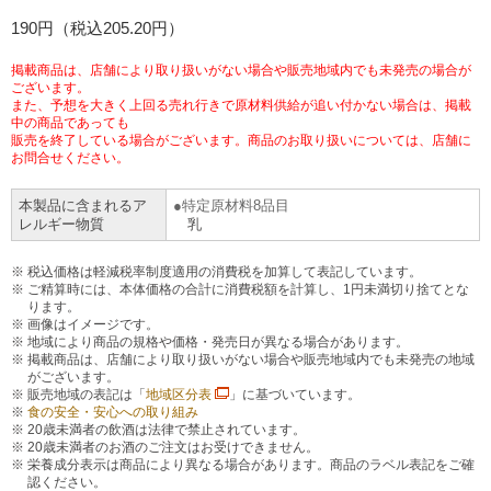
チケットサービス
190円（税込205.20円）
宅配便
ギフト
コピー
企業理念
セブン＆アイ・ホールディングスの重点課題
加盟店オーナー募集
物件募集・購入
掲載商品は、店舗により取り扱いがない場合や販売地域内でも未発売の場合が
セブン‐イレブンでお受取り
セブンチケット
切手・はがき・印紙
ございます。
プリペイドカード・金券
プリント
会社概要
サステナビリティ活動基本方針
また、予想を大きく上回る売れ行きで原材料供給が追い付かない場合は、掲載
アルバイト情報
採用情報
中の商品であっても
販売を終了している場合がございます。商品のお取り扱いについては、店舗に
タワーレコード
停電時のサービス停止のお知らせ
チケットぴあ
セブン銀行ATM
ニンテンドー・ダウンロードカード
スキャン
貸借対照表・損益計算書
サステナビリティ推進体制
お問合せください。
店舗検索
ネットショッピング
お問い合わせ
本製品に含まれるア
特定原材料8品目
セブンネットショッピング
イープラス
ご利用可能なお支払い方法
ファクス
沿革
GREEN CHALLENGE 2050
レルギー物質
乳
Language
CNプレイガイド
各種料金のお支払い
税込価格は軽減税率制度適用の消費税を加算して表記しています。
チケット
国内店舗数
4VISIONS
English (Corporate)
ご精算時には、本体価格の合計に消費税額を計算し、1円未満切り捨てとな
ります。
English (Services)
画像はイメージです。
JTB
スマホプリペイド
プリペイドサービス
売上高、店舗数推移
サステナビリティニュース
地域により商品の規格や価格・発売日が異なる場合があります。
掲載商品は、店舗により取り扱いがない場合や販売地域内でも未発売の地域
中文[繁體字](服務)
がございます。
レジでApple Accountにチャージ
販売地域の表記は「
地域区分表
」に基づいています。
スポーツ振興くじ
セブン‐イレブンの海外事業
简体中文(服务)
サステナビリティレポート
食の安全・安心への取り組み
20歳未満者の飲酒は法律で禁止されています。
한국어(서비스)
20歳未満者のお酒のご注文はお受けできません。
オンラインフォトサービス
行政サービス
データで見るセブン‐イレブン
報告書ライブラリー
栄養成分表示は商品により異なる場合があります。商品のラベル表記をご確
ภาษาไทย(บริการ)
認ください。