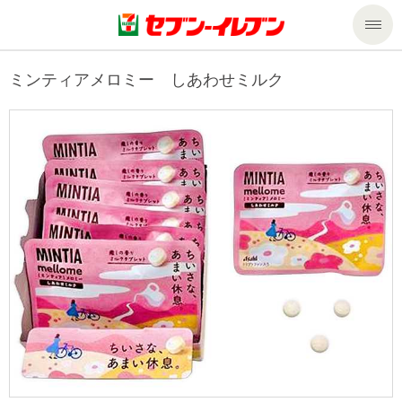
商品のご案内
ミンティアメロミー しあわせミルク
セール・キャンペーン
商品のご案内トップ
今週の新商品
サービス
来週の新商品
企業情報
サービストップ
商品カテゴリ一覧
nanacoトップ
私たちの取組み
企業情報トップ
セブンプレミアム
マルチコピー機でできること
ニュースリリース
サステナビリティ
便利なサービス
食の安全・安心への取組み
マルチコピー機でできることトップ
ごあいさつ
サステナビリティトップ