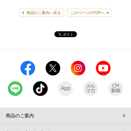
コインランドリー（店舗限定）
保険
セブン‐イレブンの「商品力」
商品のご案内へ戻る
このページのTOPへ
宅配ロッカー（店舗限定）
学び・教育
セブン-イレブンの横顔
自転車シェアリング（店舗限定）
セブン-イレブンの歴史
モバイルバッテリーシェアリング（店舗限定）
モバイルWi-Fiバッテリーシェアリング（店舗限定）
荷物預かりサービス「ecbocloakエクボクローク」（店舗限定）
パウダースペース ラブン（店舗限定）
商品のご案内
ソフトバンクギフト