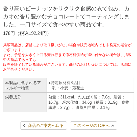
チケットサービス
宅配便
香り高いピーナッツをサクサク食感の衣で包み、カ
ギフト
コピー
企業理念
セブン＆アイ・ホールディングスの重点課題
カオの香り豊かなチョコレートでコーティングしま
加盟店オーナー募集
物件募集・購入
した。一口サイズで食べやすい商品です。
セブン‐イレブンでお受取り
セブンチケット
切手・はがき・印紙
プリペイドカード・金券
プリント
会社概要
サステナビリティ活動基本方針
178円（税込192.24円）
アルバイト情報
採用情報
タワーレコード
停電時のサービス停止のお知らせ
チケットぴあ
セブン銀行ATM
ニンテンドー・ダウンロードカード
スキャン
貸借対照表・損益計算書
サステナビリティ推進体制
掲載商品は、店舗により取り扱いがない場合や販売地域内でも未発売の場合が
店舗検索
ネットショッピング
ございます。
また、予想を大きく上回る売れ行きで原材料供給が追い付かない場合は、掲載
お問い合わせ
セブンネットショッピング
イープラス
ご利用可能なお支払い方法
ファクス
中の商品であっても
沿革
GREEN CHALLENGE 2050
販売を終了している場合がございます。商品のお取り扱いについては、店舗に
Language
お問合せください。
CNプレイガイド
各種料金のお支払い
チケット
国内店舗数
4VISIONS
English (Corporate)
本製品に含まれるア
特定原材料8品目
レルギー物質
乳・小麦・落花生
English (Services)
JTB
スマホプリペイド
プリペイドサービス
売上高、店舗数推移
サステナビリティニュース
栄養成分
熱量：311kcal、たんぱく質：7.0g、脂質：
中文[繁體字](服務)
16.7g、炭水化物：34.6g（糖質：31.9g、食物
繊維：2.7g）、食塩相当量：0.17g
レジでApple Accountにチャージ
スポーツ振興くじ
セブン‐イレブンの海外事業
简体中文(服务)
サステナビリティレポート
한국어(서비스)
商品のご案内へ戻る
このページのTOPへ
オンラインフォトサービス
行政サービス
データで見るセブン‐イレブン
報告書ライブラリー
ภาษาไทย(บริการ)