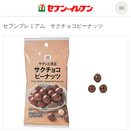
商品のご案内
セブンプレミアム サクチョコピーナッツ
セール・キャンペーン
商品のご案内トップ
今週の新商品
サービス
来週の新商品
企業情報
サービストップ
商品カテゴリ一覧
nanacoトップ
私たちの取組み
企業情報トップ
セブンプレミアム
マルチコピー機でできること
ニュースリリース
サステナビリティ
便利なサービス
食の安全・安心への取組み
マルチコピー機でできることトップ
ごあいさつ
サステナビリティトップ