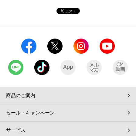
コインランドリー（店舗限定）
保険
セブン‐イレブンの「商品力」
宅配ロッカー（店舗限定）
学び・教育
セブン-イレブンの横顔
自転車シェアリング（店舗限定）
セブン-イレブンの歴史
モバイルバッテリーシェアリング（店舗限定）
モバイルWi-Fiバッテリーシェアリング（店舗限定）
荷物預かりサービス「ecbocloakエクボクローク」（店舗限定）
商品のご案内
パウダースペース ラブン（店舗限定）
セール・キャンペーン
ソフトバンクギフト
サービス