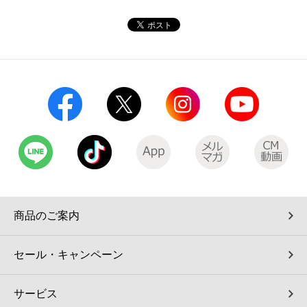
コインランドリー（店舗限定）
保険
セブン‐イレブンの「商品力」
宅配ロッカー（店舗限定）
学び・教育
セブン-イレブンの横顔
自転車シェアリング（店舗限定）
セブン-イレブンの歴史
モバイルバッテリーシェアリング（店舗限定）
モバイルWi-Fiバッテリーシェアリング（店舗限定）
荷物預かりサービス「ecbocloakエクボクローク」（店舗限定）
商品のご案内
パウダースペース ラブン（店舗限定）
セール・キャンペーン
ソフトバンクギフト
サービス