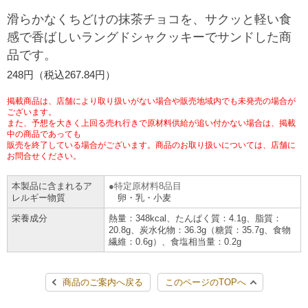
チケットサービス
宅配便
滑らかなくちどけの抹茶チョコを、サクッと軽い食
ギフト
コピー
企業理念
セブン＆アイ・ホールディングスの重点課題
感で香ばしいラングドシャクッキーでサンドした商
加盟店オーナー募集
物件募集・購入
品です。
セブン‐イレブンでお受取り
セブンチケット
切手・はがき・印紙
プリペイドカード・金券
プリント
会社概要
サステナビリティ活動基本方針
248円（税込267.84円）
アルバイト情報
採用情報
タワーレコード
停電時のサービス停止のお知らせ
チケットぴあ
セブン銀行ATM
ニンテンドー・ダウンロードカード
スキャン
貸借対照表・損益計算書
サステナビリティ推進体制
掲載商品は、店舗により取り扱いがない場合や販売地域内でも未発売の場合が
店舗検索
ネットショッピング
ございます。
また、予想を大きく上回る売れ行きで原材料供給が追い付かない場合は、掲載
お問い合わせ
セブンネットショッピング
イープラス
ご利用可能なお支払い方法
ファクス
中の商品であっても
沿革
GREEN CHALLENGE 2050
販売を終了している場合がございます。商品のお取り扱いについては、店舗に
Language
お問合せください。
CNプレイガイド
各種料金のお支払い
チケット
国内店舗数
4VISIONS
English (Corporate)
本製品に含まれるア
特定原材料8品目
レルギー物質
卵・乳・小麦
English (Services)
JTB
スマホプリペイド
プリペイドサービス
売上高、店舗数推移
サステナビリティニュース
栄養成分
熱量：348kcal、たんぱく質：4.1g、脂質：
中文[繁體字](服務)
20.8g、炭水化物：36.3g（糖質：35.7g、食物
繊維：0.6g）、食塩相当量：0.2g
レジでApple Accountにチャージ
スポーツ振興くじ
セブン‐イレブンの海外事業
简体中文(服务)
サステナビリティレポート
한국어(서비스)
商品のご案内へ戻る
このページのTOPへ
オンラインフォトサービス
行政サービス
データで見るセブン‐イレブン
報告書ライブラリー
ภาษาไทย(บริการ)