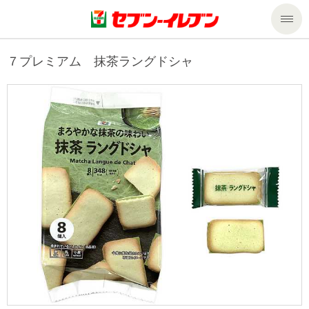
商品のご案内
７プレミアム 抹茶ラングドシャ
セール・キャンペーン
商品のご案内トップ
今週の新商品
サービス
来週の新商品
企業情報
サービストップ
商品カテゴリ一覧
nanacoトップ
私たちの取組み
企業情報トップ
セブンプレミアム
マルチコピー機でできること
ニュースリリース
サステナビリティ
便利なサービス
食の安全・安心への取組み
マルチコピー機でできることトップ
ごあいさつ
サステナビリティトップ