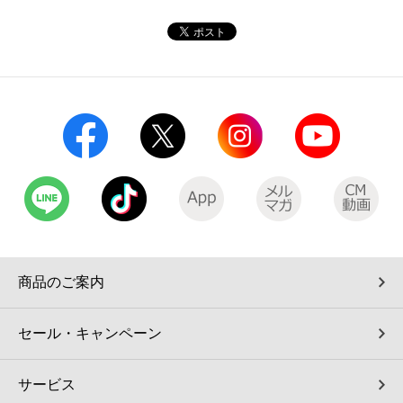
コインランドリー（店舗限定）
保険
セブン‐イレブンの「商品力」
宅配ロッカー（店舗限定）
学び・教育
セブン-イレブンの横顔
自転車シェアリング（店舗限定）
セブン-イレブンの歴史
モバイルバッテリーシェアリング（店舗限定）
モバイルWi-Fiバッテリーシェアリング（店舗限定）
荷物預かりサービス「ecbocloakエクボクローク」（店舗限定）
商品のご案内
パウダースペース ラブン（店舗限定）
セール・キャンペーン
ソフトバンクギフト
サービス