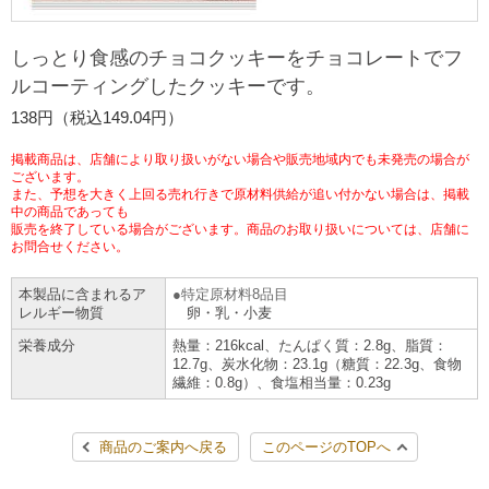
チケットサービス
宅配便
ギフト
コピー
企業理念
セブン＆アイ・ホールディングスの重点課題
しっとり食感のチョコクッキーをチョコレートでフ
加盟店オーナー募集
物件募集・購入
ルコーティングしたクッキーです。
セブン‐イレブンでお受取り
セブンチケット
切手・はがき・印紙
プリペイドカード・金券
プリント
会社概要
サステナビリティ活動基本方針
138円（税込149.04円）
アルバイト情報
採用情報
タワーレコード
停電時のサービス停止のお知らせ
チケットぴあ
セブン銀行ATM
ニンテンドー・ダウンロードカード
スキャン
貸借対照表・損益計算書
サステナビリティ推進体制
掲載商品は、店舗により取り扱いがない場合や販売地域内でも未発売の場合が
店舗検索
ネットショッピング
ございます。
また、予想を大きく上回る売れ行きで原材料供給が追い付かない場合は、掲載
お問い合わせ
セブンネットショッピング
イープラス
ご利用可能なお支払い方法
ファクス
中の商品であっても
沿革
GREEN CHALLENGE 2050
販売を終了している場合がございます。商品のお取り扱いについては、店舗に
お問合せください。
Language
CNプレイガイド
各種料金のお支払い
チケット
国内店舗数
4VISIONS
English (Corporate)
本製品に含まれるア
特定原材料8品目
レルギー物質
卵・乳・小麦
English (Services)
JTB
スマホプリペイド
プリペイドサービス
売上高、店舗数推移
サステナビリティニュース
栄養成分
熱量：216kcal、たんぱく質：2.8g、脂質：
中文[繁體字](服務)
12.7g、炭水化物：23.1g（糖質：22.3g、食物
繊維：0.8g）、食塩相当量：0.23g
レジでApple Accountにチャージ
スポーツ振興くじ
セブン‐イレブンの海外事業
简体中文(服务)
サステナビリティレポート
한국어(서비스)
商品のご案内へ戻る
このページのTOPへ
オンラインフォトサービス
行政サービス
データで見るセブン‐イレブン
報告書ライブラリー
ภาษาไทย(บริการ)