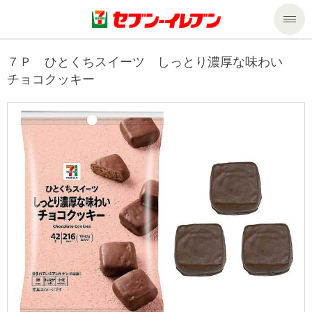
商品のご案内
７Ｐ ひとくちスイーツ しっとり濃厚な味わい
チョコクッキー
セール・キャンペーン
商品のご案内トップ
今週の新商品
サービス
来週の新商品
企業情報
サービストップ
商品カテゴリ一覧
nanacoトップ
私たちの取組み
企業情報トップ
セブンプレミアム
マルチコピー機でできること
ニュースリリース
サステナビリティ
便利なサービス
食の安全・安心への取組み
マルチコピー機でできることトップ
ごあいさつ
サステナビリティトップ