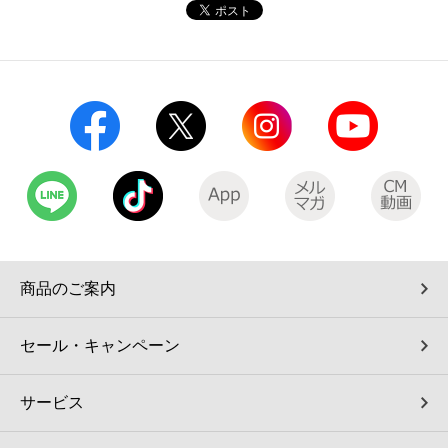
コインランドリー（店舗限定）
保険
セブン‐イレブンの「商品力」
宅配ロッカー（店舗限定）
学び・教育
セブン-イレブンの横顔
自転車シェアリング（店舗限定）
セブン-イレブンの歴史
モバイルバッテリーシェアリング（店舗限定）
モバイルWi-Fiバッテリーシェアリング（店舗限定）
商品のご案内
荷物預かりサービス「ecbocloakエクボクローク」（店舗限定）
セール・キャンペーン
パウダースペース ラブン（店舗限定）
サービス
ソフトバンクギフト