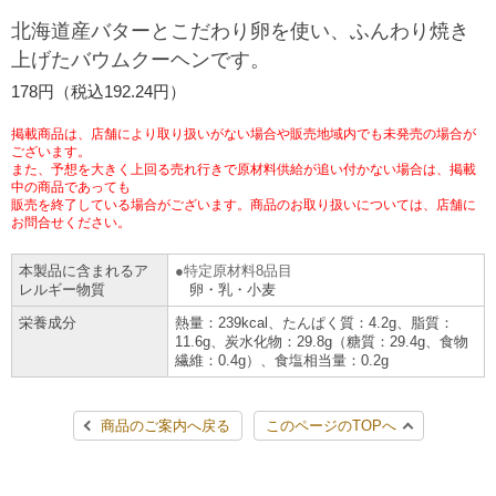
チケットサービス
宅配便
北海道産バターとこだわり卵を使い、ふんわり焼き
ギフト
コピー
企業理念
セブン＆アイ・ホールディングスの重点課題
上げたバウムクーヘンです。
加盟店オーナー募集
物件募集・購入
セブン‐イレブンでお受取り
セブンチケット
切手・はがき・印紙
178円（税込192.24円）
プリペイドカード・金券
プリント
会社概要
サステナビリティ活動基本方針
アルバイト情報
採用情報
掲載商品は、店舗により取り扱いがない場合や販売地域内でも未発売の場合が
タワーレコード
停電時のサービス停止のお知らせ
チケットぴあ
セブン銀行ATM
ございます。
ニンテンドー・ダウンロードカード
スキャン
貸借対照表・損益計算書
サステナビリティ推進体制
また、予想を大きく上回る売れ行きで原材料供給が追い付かない場合は、掲載
店舗検索
ネットショッピング
中の商品であっても
お問い合わせ
販売を終了している場合がございます。商品のお取り扱いについては、店舗に
セブンネットショッピング
イープラス
ご利用可能なお支払い方法
ファクス
沿革
GREEN CHALLENGE 2050
お問合せください。
Language
本製品に含まれるア
特定原材料8品目
CNプレイガイド
各種料金のお支払い
チケット
国内店舗数
4VISIONS
English (Corporate)
レルギー物質
卵・乳・小麦
栄養成分
熱量：239kcal、たんぱく質：4.2g、脂質：
English (Services)
JTB
スマホプリペイド
プリペイドサービス
11.6g、炭水化物：29.8g（糖質：29.4g、食物
売上高、店舗数推移
サステナビリティニュース
繊維：0.4g）、食塩相当量：0.2g
中文[繁體字](服務)
レジでApple Accountにチャージ
スポーツ振興くじ
セブン‐イレブンの海外事業
简体中文(服务)
サステナビリティレポート
商品のご案内へ戻る
このページのTOPへ
한국어(서비스)
オンラインフォトサービス
行政サービス
データで見るセブン‐イレブン
報告書ライブラリー
ภาษาไทย(บริการ)