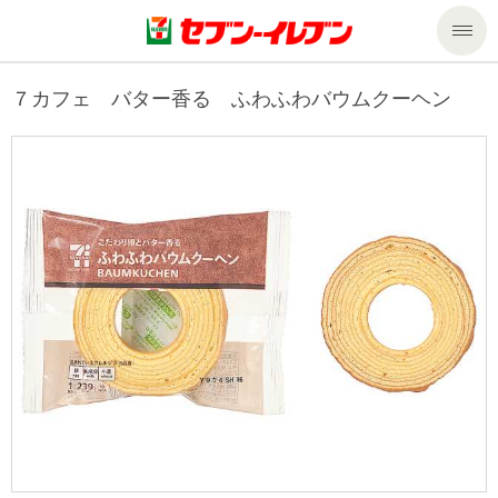
商品のご案内
７カフェ バター香る ふわふわバウムクーヘン
セール・キャンペーン
商品のご案内トップ
今週の新商品
サービス
来週の新商品
企業情報
サービストップ
商品カテゴリ一覧
nanacoトップ
私たちの取組み
企業情報トップ
セブンプレミアム
マルチコピー機でできること
ニュースリリース
サステナビリティ
便利なサービス
食の安全・安心への取組み
マルチコピー機でできることトップ
ごあいさつ
サステナビリティトップ