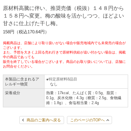
チケットサービス
宅配便
原材料高騰に伴い、推奨売価（税抜）１４８円から
ギフト
コピー
企業理念
セブン＆アイ・ホールディングスの重点課題
１５８円へ変更。梅の酸味を活かしつつ、ほどよい
加盟店オーナー募集
物件募集・購入
甘さに仕上げた干し梅。
セブン‐イレブンでお受取り
セブンチケット
切手・はがき・印紙
プリペイドカード・金券
プリント
会社概要
サステナビリティ活動基本方針
158円（税込170.64円）
アルバイト情報
採用情報
タワーレコード
停電時のサービス停止のお知らせ
チケットぴあ
セブン銀行ATM
ニンテンドー・ダウンロードカード
スキャン
貸借対照表・損益計算書
サステナビリティ推進体制
掲載商品は、店舗により取り扱いがない場合や販売地域内でも未発売の場合が
店舗検索
ネットショッピング
ございます。
また、予想を大きく上回る売れ行きで原材料供給が追い付かない場合は、掲載
お問い合わせ
セブンネットショッピング
イープラス
ご利用可能なお支払い方法
ファクス
中の商品であっても
沿革
GREEN CHALLENGE 2050
販売を終了している場合がございます。商品のお取り扱いについては、店舗に
Language
お問合せください。
CNプレイガイド
各種料金のお支払い
チケット
国内店舗数
4VISIONS
English (Corporate)
本製品に含まれるア
特定原材料8品目
レルギー物質
なし
English (Services)
JTB
スマホプリペイド
プリペイドサービス
売上高、店舗数推移
サステナビリティニュース
栄養成分
熱量：17kcal、たんぱく質：0.5g、脂質：
中文[繁體字](服務)
0.1g、炭水化物：4.3g（糖質：2.5g、食物繊
維：1.8g）、食塩相当量：2.4g
レジでApple Accountにチャージ
スポーツ振興くじ
セブン‐イレブンの海外事業
简体中文(服务)
サステナビリティレポート
한국어(서비스)
商品のご案内へ戻る
このページのTOPへ
オンラインフォトサービス
行政サービス
データで見るセブン‐イレブン
報告書ライブラリー
ภาษาไทย(บริการ)