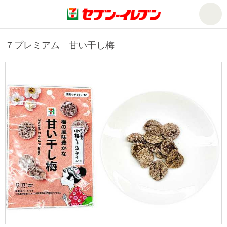
商品のご案内
７プレミアム 甘い干し梅
セール・キャンペーン
商品のご案内トップ
今週の新商品
サービス
来週の新商品
企業情報
サービストップ
商品カテゴリ一覧
nanacoトップ
私たちの取組み
企業情報トップ
セブンプレミアム
マルチコピー機でできること
ニュースリリース
サステナビリティ
便利なサービス
食の安全・安心への取組み
マルチコピー機でできることトップ
ごあいさつ
サステナビリティトップ