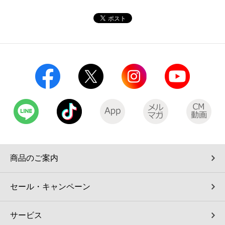
コインランドリー（店舗限定）
保険
セブン‐イレブンの「商品力」
宅配ロッカー（店舗限定）
学び・教育
セブン-イレブンの横顔
自転車シェアリング（店舗限定）
セブン-イレブンの歴史
モバイルバッテリーシェアリング（店舗限定）
モバイルWi-Fiバッテリーシェアリング（店舗限定）
荷物預かりサービス「ecbocloakエクボクローク」（店舗限定）
商品のご案内
パウダースペース ラブン（店舗限定）
セール・キャンペーン
ソフトバンクギフト
サービス