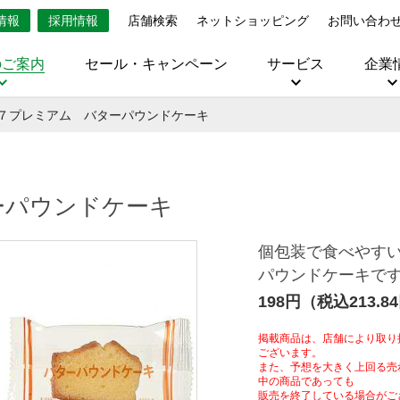
情報
採用情報
店舗検索
ネットショッピング
お問い合わ
のご案内
セール・キャンペーン
サービス
企業
７プレミアム バターパウンドケーキ
ーパウンドケーキ
個包装で食べやす
パウンドケーキで
198円（税込213.8
掲載商品は、店舗により取り
ございます。
また、予想を大きく上回る売
中の商品であっても
販売を終了している場合がご