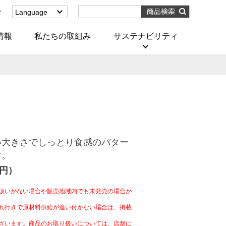
せ
Language
English
(Corporate)
情報
私たちの取組み
サステナビリティ
English
(Services)
中文[繁體字]
(服務)
简体中文(服务)
한국어(서비스)
ภาษาไทย
(บริการ)
い大きさでしっとり食感のバター
す。
4円）
扱いがない場合や販売地域内でも未発売の場合が
れ行きで原材料供給が追い付かない場合は、掲載
ざいます。商品のお取り扱いについては、店舗に