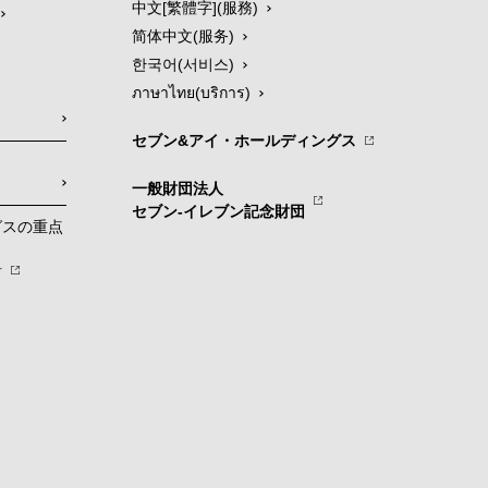
中文[繁體字](服務)
简体中文(服务)
한국어(서비스)
ภาษาไทย(บริการ)
セブン&アイ・ホールディングス
一般財団法人
セブン-イレブン記念財団
グスの重点
針