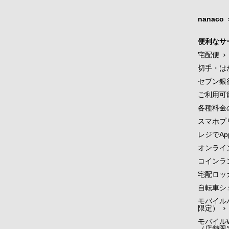
nanaco
便利なサ
宅配便
切手・は
セブン銀
ご利用可
各種料金
スマホプ
レジでApp
オンライ
コインラ
宅配ロッ
自転車シ
モバイル
限定）
モバイルW
（店舗限