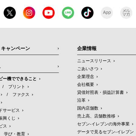
・キャンペーン
企業情報
ニュースリリース
ス
ごあいさつ
企業理念
ピー機でできること
会社概要
/
プリント
貸借対照表・損益計算書
/
ファクス
沿革
国内店舗数
ドサービス
売上高、店舗数推移
振興くじ
セブン‐イレブンの海外事業
ビス
データで見るセブン‐イレブン
学び・教育