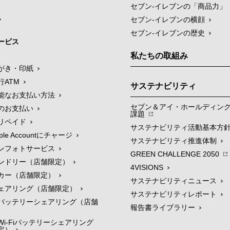
セブン‐イレブンの「商品力」
セブン-イレブンの横顔
セブン-イレブンの歴史
ービス
私たちの取組み
がき・印紙
行ATM
サステナビリティ
能なお支払い方法
セブン＆アイ・ホールディン
のお支払い
課題
リペイド
サステナビリティ活動基本方
le Accountにチャージ
サステナビリティ推進体制
ンフォトサービス
GREEN CHALLENGE 2050
ンドリー（店舗限定）
4VISIONS
カー（店舗限定）
サステナビリティニュース
ェアリング（店舗限定）
サステナビリティレポート
バッテリーシェアリング（店舗
報告書ライブラリー
i-Fiバッテリーシェアリング
定）