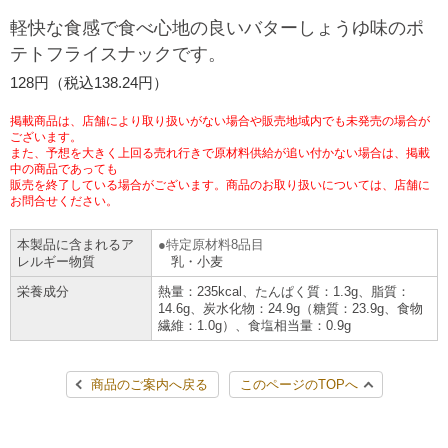
チケットサービス
宅配便
軽快な食感で食べ心地の良いバターしょうゆ味のポ
ギフト
コピー
企業理念
セブン＆アイ・ホールディングスの重点課題
テトフライスナックです。
加盟店オーナー募集
物件募集・購入
セブン‐イレブンでお受取り
セブンチケット
切手・はがき・印紙
128円（税込138.24円）
プリペイドカード・金券
プリント
会社概要
サステナビリティ活動基本方針
アルバイト情報
採用情報
掲載商品は、店舗により取り扱いがない場合や販売地域内でも未発売の場合が
タワーレコード
停電時のサービス停止のお知らせ
チケットぴあ
セブン銀行ATM
ございます。
ニンテンドー・ダウンロードカード
スキャン
貸借対照表・損益計算書
サステナビリティ推進体制
また、予想を大きく上回る売れ行きで原材料供給が追い付かない場合は、掲載
店舗検索
ネットショッピング
中の商品であっても
お問い合わせ
販売を終了している場合がございます。商品のお取り扱いについては、店舗に
セブンネットショッピング
イープラス
ご利用可能なお支払い方法
ファクス
沿革
GREEN CHALLENGE 2050
お問合せください。
Language
本製品に含まれるア
特定原材料8品目
CNプレイガイド
各種料金のお支払い
チケット
国内店舗数
4VISIONS
English (Corporate)
レルギー物質
乳・小麦
栄養成分
熱量：235kcal、たんぱく質：1.3g、脂質：
English (Services)
JTB
スマホプリペイド
プリペイドサービス
14.6g、炭水化物：24.9g（糖質：23.9g、食物
売上高、店舗数推移
サステナビリティニュース
繊維：1.0g）、食塩相当量：0.9g
中文[繁體字](服務)
レジでApple Accountにチャージ
スポーツ振興くじ
セブン‐イレブンの海外事業
简体中文(服务)
サステナビリティレポート
商品のご案内へ戻る
このページのTOPへ
한국어(서비스)
オンラインフォトサービス
行政サービス
データで見るセブン‐イレブン
報告書ライブラリー
ภาษาไทย(บริการ)