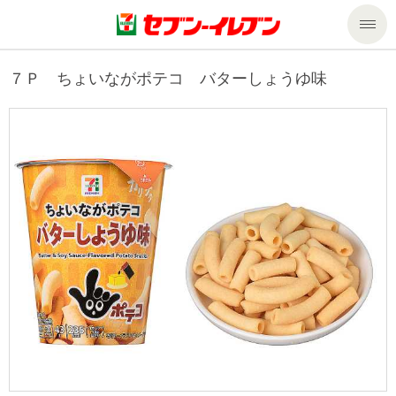
商品のご案内
７Ｐ ちょいながポテコ バターしょうゆ味
セール・キャンペーン
商品のご案内トップ
今週の新商品
サービス
来週の新商品
企業情報
サービストップ
商品カテゴリ一覧
nanacoトップ
私たちの取組み
企業情報トップ
セブンプレミアム
マルチコピー機でできること
ニュースリリース
サステナビリティ
便利なサービス
食の安全・安心への取組み
マルチコピー機でできることトップ
ごあいさつ
サステナビリティトップ