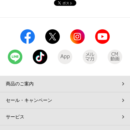
コインランドリー（店舗限定）
保険
セブン‐イレブンの「商品力」
宅配ロッカー（店舗限定）
学び・教育
セブン-イレブンの横顔
自転車シェアリング（店舗限定）
セブン-イレブンの歴史
モバイルバッテリーシェアリング（店舗限定）
モバイルWi-Fiバッテリーシェアリング（店舗限定）
商品のご案内
荷物預かりサービス「ecbocloakエクボクローク」（店舗限定）
セール・キャンペーン
パウダースペース ラブン（店舗限定）
サービス
ソフトバンクギフト