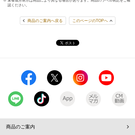
栄養成分表示は商品により異なる場合があります。商品のラベル表記をご確
認ください。
コインランドリー（店舗限定）
保険
セブン‐イレブンの「商品力」
商品のご案内へ戻る
このページのTOPへ
宅配ロッカー（店舗限定）
学び・教育
セブン-イレブンの横顔
自転車シェアリング（店舗限定）
セブン-イレブンの歴史
モバイルバッテリーシェアリング（店舗限定）
モバイルWi-Fiバッテリーシェアリング（店舗限定）
荷物預かりサービス「ecbocloakエクボクローク」（店舗限定）
パウダースペース ラブン（店舗限定）
ソフトバンクギフト
商品のご案内