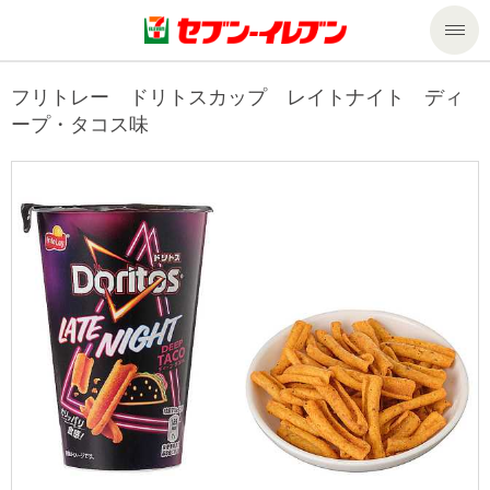
商品のご案内
フリトレー ドリトスカップ レイトナイト ディ
ープ・タコス味
セール・キャンペーン
商品のご案内トップ
今週の新商品
サービス
来週の新商品
企業情報
サービストップ
商品カテゴリ一覧
nanacoトップ
私たちの取組み
企業情報トップ
セブンプレミアム
マルチコピー機でできること
ニュースリリース
サステナビリティ
便利なサービス
食の安全・安心への取組み
マルチコピー機でできることトップ
ごあいさつ
サステナビリティトップ