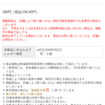
チケットサービス
宅配便
ギフト
コピー
企業理念
セブン＆アイ・ホールディングスの重点課題
180円（税込194.40円）
加盟店オーナー募集
物件募集・購入
セブン‐イレブンでお受取り
セブンチケット
切手・はがき・印紙
プリペイドカード・金券
プリント
会社概要
サステナビリティ活動基本方針
掲載商品は、店舗により取り扱いがない場合や販売地域内でも未発売の場合が
ございます。
アルバイト情報
採用情報
また、予想を大きく上回る売れ行きで原材料供給が追い付かない場合は、掲載
タワーレコード
停電時のサービス停止のお知らせ
チケットぴあ
セブン銀行ATM
中の商品であっても
ニンテンドー・ダウンロードカード
スキャン
貸借対照表・損益計算書
サステナビリティ推進体制
販売を終了している場合がございます。商品のお取り扱いについては、店舗に
店舗検索
ネットショッピング
お問合せください。
お問い合わせ
セブンネットショッピング
イープラス
ご利用可能なお支払い方法
ファクス
沿革
GREEN CHALLENGE 2050
本製品に含まれるア
特定原材料8品目
Language
レルギー物質
乳・小麦
CNプレイガイド
各種料金のお支払い
チケット
国内店舗数
4VISIONS
English (Corporate)
税込価格は軽減税率制度適用の消費税を加算して表記しています。
ご精算時には、本体価格の合計に消費税額を計算し、1円未満切り捨てとな
English (Services)
JTB
スマホプリペイド
ります。
プリペイドサービス
売上高、店舗数推移
サステナビリティニュース
画像はイメージです。
中文[繁體字](服務)
地域により商品の規格や価格・発売日が異なる場合があります。
掲載商品は、店舗により取り扱いがない場合や販売地域内でも未発売の地域
レジでApple Accountにチャージ
スポーツ振興くじ
セブン‐イレブンの海外事業
简体中文(服务)
サステナビリティレポート
がございます。
販売地域の表記は「
地域区分表
」に基づいています。
한국어(서비스)
食の安全・安心への取り組み
オンラインフォトサービス
20歳未満者の飲酒は法律で禁止されています。
行政サービス
データで見るセブン‐イレブン
報告書ライブラリー
20歳未満者のお酒のご注文はお受けできません。
ภาษาไทย(บริการ)