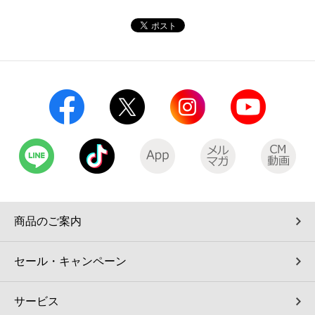
コインランドリー（店舗限定）
保険
セブン‐イレブンの「商品力」
宅配ロッカー（店舗限定）
学び・教育
セブン-イレブンの横顔
自転車シェアリング（店舗限定）
セブン-イレブンの歴史
モバイルバッテリーシェアリング（店舗限定）
モバイルWi-Fiバッテリーシェアリング（店舗限定）
荷物預かりサービス「ecbocloakエクボクローク」（店舗限定）
商品のご案内
パウダースペース ラブン（店舗限定）
セール・キャンペーン
ソフトバンクギフト
サービス