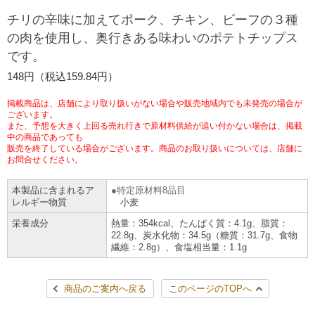
チケットサービス
宅配便
チリの辛味に加えてポーク、チキン、ビーフの３種
ギフト
コピー
企業理念
セブン＆アイ・ホールディングスの重点課題
の肉を使用し、奥行きある味わいのポテトチップス
加盟店オーナー募集
物件募集・購入
です。
セブン‐イレブンでお受取り
セブンチケット
切手・はがき・印紙
プリペイドカード・金券
プリント
会社概要
サステナビリティ活動基本方針
148円（税込159.84円）
アルバイト情報
採用情報
タワーレコード
停電時のサービス停止のお知らせ
チケットぴあ
セブン銀行ATM
ニンテンドー・ダウンロードカード
スキャン
貸借対照表・損益計算書
サステナビリティ推進体制
掲載商品は、店舗により取り扱いがない場合や販売地域内でも未発売の場合が
店舗検索
ネットショッピング
ございます。
また、予想を大きく上回る売れ行きで原材料供給が追い付かない場合は、掲載
お問い合わせ
セブンネットショッピング
イープラス
ご利用可能なお支払い方法
ファクス
中の商品であっても
沿革
GREEN CHALLENGE 2050
販売を終了している場合がございます。商品のお取り扱いについては、店舗に
Language
お問合せください。
CNプレイガイド
各種料金のお支払い
チケット
国内店舗数
4VISIONS
English (Corporate)
本製品に含まれるア
特定原材料8品目
レルギー物質
小麦
English (Services)
JTB
スマホプリペイド
プリペイドサービス
売上高、店舗数推移
サステナビリティニュース
栄養成分
熱量：354kcal、たんぱく質：4.1g、脂質：
中文[繁體字](服務)
22.8g、炭水化物：34.5g（糖質：31.7g、食物
繊維：2.8g）、食塩相当量：1.1g
レジでApple Accountにチャージ
スポーツ振興くじ
セブン‐イレブンの海外事業
简体中文(服务)
サステナビリティレポート
한국어(서비스)
商品のご案内へ戻る
このページのTOPへ
オンラインフォトサービス
行政サービス
データで見るセブン‐イレブン
報告書ライブラリー
ภาษาไทย(บริการ)