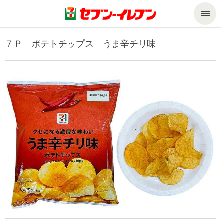
商品のご案内
７Ｐ ポテトチップス うま辛チリ味
セール・キャンペーン
商品のご案内トップ
今週の新商品
サービス
来週の新商品
企業情報
サービストップ
商品カテゴリ一覧
nanacoトップ
私たちの取組み
企業情報トップ
セブンプレミアム
マルチコピー機でできること
ニュースリリース
サステナビリティ
便利なサービス
食の安全・安心への取組み
マルチコピー機でできることトップ
ごあいさつ
サステナビリティトップ