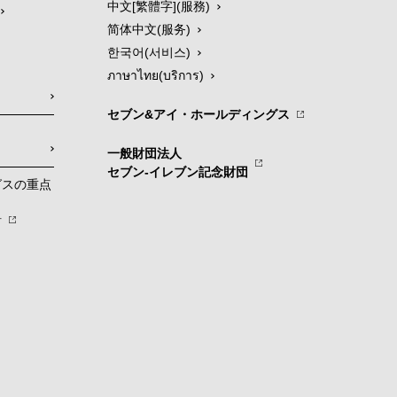
中文[繁體字](服務)
简体中文(服务)
한국어(서비스)
ภาษาไทย(บริการ)
セブン&アイ・ホールディングス
一般財団法人
セブン-イレブン記念財団
グスの重点
針