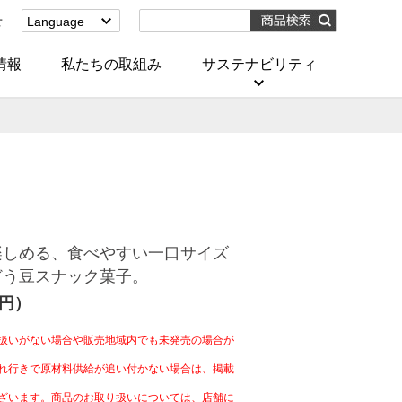
せ
Language
English
(Corporate)
情報
私たちの取組み
サステナビリティ
English
(Services)
中文[繁體字]
(服務)
简体中文(服务)
한국어(서비스)
ภาษาไทย
(บริการ)
楽しめる、食べやすい一口サイズ
どう豆スナック菓子。
4円）
扱いがない場合や販売地域内でも未発売の場合が
れ行きで原材料供給が追い付かない場合は、掲載
ざいます。商品のお取り扱いについては、店舗に