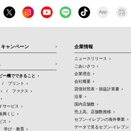
・キャンペーン
企業情報
ニュースリリース
ス
ごあいさつ
企業理念
ピー機でできること
会社概要
/
プリント
貸借対照表・損益計算書
/
ファクス
沿革
国内店舗数
ドサービス
売上高、店舗数推移
振興くじ
セブン‐イレブンの海外事業
ビス
データで見るセブン‐イレブン
学び・教育