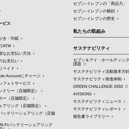
セブン‐イレブンの「商品力」
セブン-イレブンの横顔
セブン-イレブンの歴史
ービス
私たちの取組み
がき・印紙
行ATM
サステナビリティ
能なお支払い方法
セブン＆アイ・ホールディン
のお支払い
課題
リペイド
サステナビリティ活動基本方
le Accountにチャージ
サステナビリティ推進体制
ンフォトサービス
GREEN CHALLENGE 2050
ンドリー（店舗限定）
4VISIONS
カー（店舗限定）
サステナビリティニュース
ェアリング（店舗限定）
サステナビリティレポート
バッテリーシェアリング（店舗
報告書ライブラリー
i-Fiバッテリーシェアリング
定）