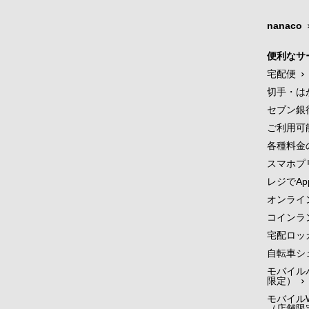
nanaco
便利なサ
宅配便
切手・は
セブン銀
ご利用可
各種料金
スマホプ
レジでApp
オンライ
コインラ
宅配ロッ
自転車シ
モバイル
限定）
モバイルW
（店舗限