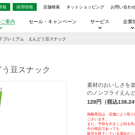
情報
採用情報
店舗検索
ネットショッピング
お問い合わ
のご案内
セール・キャンペーン
サービス
企業
７プレミアム えんどう豆スナック
どう豆スナック
素材のおいしさを
のノンフライえん
128円（税込138.2
掲載商品は、店舗により取り
ございます。
また、予想を大きく上回る売
中の商品であっても
販売を終了している場合がご