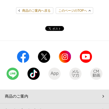
コインランドリー（店舗限定）
保険
セブン‐イレブンの「商品力」
商品のご案内へ戻る
このページのTOPへ
宅配ロッカー（店舗限定）
学び・教育
セブン-イレブンの横顔
自転車シェアリング（店舗限定）
セブン-イレブンの歴史
モバイルバッテリーシェアリング（店舗限定）
モバイルWi-Fiバッテリーシェアリング（店舗限定）
荷物預かりサービス「ecbocloakエクボクローク」（店舗限定）
パウダースペース ラブン（店舗限定）
商品のご案内
ソフトバンクギフト