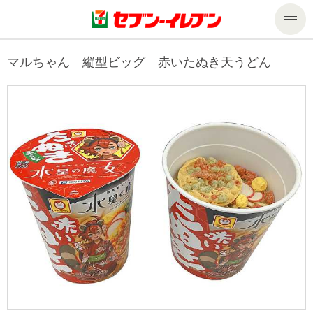
商品のご案内
マルちゃん 縦型ビッグ 赤いたぬき天うどん
セール・キャンペーン
商品のご案内トップ
今週の新商品
サービス
来週の新商品
企業情報
サービストップ
商品カテゴリ一覧
nanacoトップ
私たちの取組み
企業情報トップ
セブンプレミアム
マルチコピー機でできること
ニュースリリース
サステナビリティ
便利なサービス
食の安全・安心への取組み
マルチコピー機でできることトップ
ごあいさつ
サステナビリティトップ