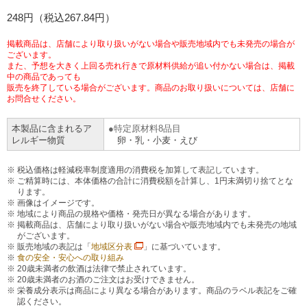
チケットサービス
248円（税込267.84円）
宅配便
ギフト
コピー
企業理念
セブン＆アイ・ホールディングスの重点課題
加盟店オーナー募集
物件募集・購入
掲載商品は、店舗により取り扱いがない場合や販売地域内でも未発売の場合が
セブン‐イレブンでお受取り
セブンチケット
切手・はがき・印紙
ございます。
プリペイドカード・金券
プリント
会社概要
サステナビリティ活動基本方針
また、予想を大きく上回る売れ行きで原材料供給が追い付かない場合は、掲載
アルバイト情報
採用情報
中の商品であっても
販売を終了している場合がございます。商品のお取り扱いについては、店舗に
タワーレコード
停電時のサービス停止のお知らせ
チケットぴあ
セブン銀行ATM
ニンテンドー・ダウンロードカード
スキャン
貸借対照表・損益計算書
サステナビリティ推進体制
お問合せください。
店舗検索
ネットショッピング
お問い合わせ
本製品に含まれるア
特定原材料8品目
セブンネットショッピング
イープラス
ご利用可能なお支払い方法
ファクス
沿革
GREEN CHALLENGE 2050
レルギー物質
卵・乳・小麦・えび
Language
CNプレイガイド
各種料金のお支払い
税込価格は軽減税率制度適用の消費税を加算して表記しています。
チケット
国内店舗数
4VISIONS
English (Corporate)
ご精算時には、本体価格の合計に消費税額を計算し、1円未満切り捨てとな
ります。
English (Services)
画像はイメージです。
JTB
スマホプリペイド
プリペイドサービス
売上高、店舗数推移
サステナビリティニュース
地域により商品の規格や価格・発売日が異なる場合があります。
掲載商品は、店舗により取り扱いがない場合や販売地域内でも未発売の地域
中文[繁體字](服務)
がございます。
レジでApple Accountにチャージ
販売地域の表記は「
地域区分表
」に基づいています。
スポーツ振興くじ
セブン‐イレブンの海外事業
简体中文(服务)
サステナビリティレポート
食の安全・安心への取り組み
20歳未満者の飲酒は法律で禁止されています。
한국어(서비스)
20歳未満者のお酒のご注文はお受けできません。
オンラインフォトサービス
行政サービス
データで見るセブン‐イレブン
報告書ライブラリー
栄養成分表示は商品により異なる場合があります。商品のラベル表記をご確
ภาษาไทย(บริการ)
認ください。