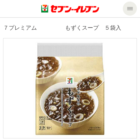
商品のご案内
７プレミアム もずくスープ ５袋入
セール・キャンペーン
商品のご案内トップ
今週の新商品
サービス
来週の新商品
企業情報
サービストップ
商品カテゴリ一覧
nanacoトップ
私たちの取組み
企業情報トップ
セブンプレミアム
マルチコピー機でできること
ニュースリリース
サステナビリティ
便利なサービス
食の安全・安心への取組み
マルチコピー機でできることトップ
ごあいさつ
サステナビリティトップ