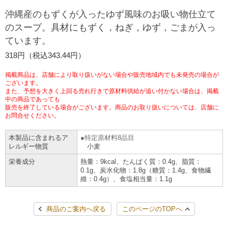
チケットサービス
宅配便
沖縄産のもずくが入ったゆず風味のお吸い物仕立て
ギフト
コピー
企業理念
セブン＆アイ・ホールディングスの重点課題
のスープ。具材にもずく，ねぎ，ゆず，ごまが入っ
加盟店オーナー募集
物件募集・購入
ています。
セブン‐イレブンでお受取り
セブンチケット
切手・はがき・印紙
プリペイドカード・金券
プリント
会社概要
サステナビリティ活動基本方針
318円（税込343.44円）
アルバイト情報
採用情報
タワーレコード
停電時のサービス停止のお知らせ
チケットぴあ
セブン銀行ATM
ニンテンドー・ダウンロードカード
スキャン
貸借対照表・損益計算書
サステナビリティ推進体制
掲載商品は、店舗により取り扱いがない場合や販売地域内でも未発売の場合が
店舗検索
ネットショッピング
ございます。
また、予想を大きく上回る売れ行きで原材料供給が追い付かない場合は、掲載
お問い合わせ
セブンネットショッピング
イープラス
ご利用可能なお支払い方法
ファクス
中の商品であっても
沿革
GREEN CHALLENGE 2050
販売を終了している場合がございます。商品のお取り扱いについては、店舗に
Language
お問合せください。
CNプレイガイド
各種料金のお支払い
チケット
国内店舗数
4VISIONS
English (Corporate)
本製品に含まれるア
特定原材料8品目
レルギー物質
小麦
English (Services)
JTB
スマホプリペイド
プリペイドサービス
売上高、店舗数推移
サステナビリティニュース
栄養成分
熱量：9kcal、たんぱく質：0.4g、脂質：
中文[繁體字](服務)
0.1g、炭水化物：1.8g（糖質：1.4g、食物繊
維：0.4g）、食塩相当量：1.1g
レジでApple Accountにチャージ
スポーツ振興くじ
セブン‐イレブンの海外事業
简体中文(服务)
サステナビリティレポート
한국어(서비스)
商品のご案内へ戻る
このページのTOPへ
オンラインフォトサービス
行政サービス
データで見るセブン‐イレブン
報告書ライブラリー
ภาษาไทย(บริการ)