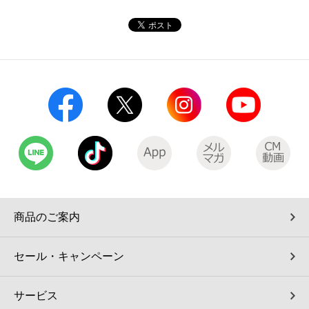
コインランドリー（店舗限定）
保険
セブン‐イレブンの「商品力」
宅配ロッカー（店舗限定）
学び・教育
セブン-イレブンの横顔
自転車シェアリング（店舗限定）
セブン-イレブンの歴史
モバイルバッテリーシェアリング（店舗限定）
モバイルWi-Fiバッテリーシェアリング（店舗限定）
荷物預かりサービス「ecbocloakエクボクローク」（店舗限定）
商品のご案内
パウダースペース ラブン（店舗限定）
セール・キャンペーン
ソフトバンクギフト
サービス