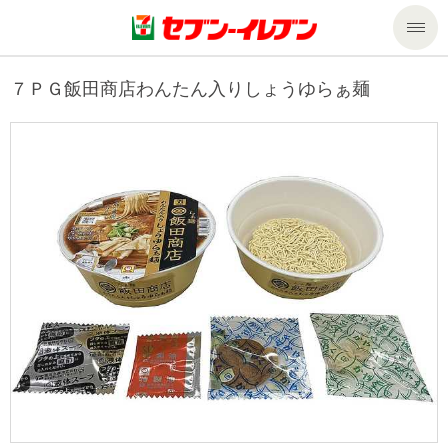
商品のご案内
７ＰＧ飯田商店わんたん入りしょうゆらぁ麺
セール・キャンペーン
商品のご案内トップ
今週の新商品
サービス
来週の新商品
企業情報
サービストップ
商品カテゴリ一覧
nanacoトップ
私たちの取組み
企業情報トップ
セブンプレミアム
マルチコピー機でできること
ニュースリリース
サステナビリティ
便利なサービス
食の安全・安心への取組み
マルチコピー機でできることトップ
ごあいさつ
サステナビリティトップ