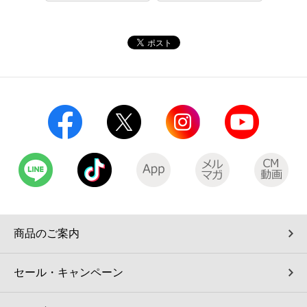
コインランドリー（店舗限定）
保険
セブン‐イレブンの「商品力」
宅配ロッカー（店舗限定）
学び・教育
セブン-イレブンの横顔
自転車シェアリング（店舗限定）
セブン-イレブンの歴史
モバイルバッテリーシェアリング（店舗限定）
モバイルWi-Fiバッテリーシェアリング（店舗限定）
荷物預かりサービス「ecbocloakエクボクローク」（店舗限定）
商品のご案内
パウダースペース ラブン（店舗限定）
セール・キャンペーン
ソフトバンクギフト