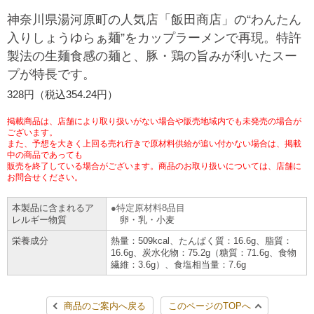
チケットサービス
宅配便
神奈川県湯河原町の人気店「飯田商店」の“わんたん
ギフト
コピー
企業理念
セブン＆アイ・ホールディングスの重点課題
入りしょうゆらぁ麺”をカップラーメンで再現。特許
加盟店オーナー募集
物件募集・購入
製法の生麺食感の麺と、豚・鶏の旨みが利いたスー
セブン‐イレブンでお受取り
セブンチケット
切手・はがき・印紙
プリペイドカード・金券
プリント
会社概要
サステナビリティ活動基本方針
プが特長です。
アルバイト情報
採用情報
タワーレコード
停電時のサービス停止のお知らせ
328円（税込354.24円）
チケットぴあ
セブン銀行ATM
ニンテンドー・ダウンロードカード
スキャン
貸借対照表・損益計算書
サステナビリティ推進体制
店舗検索
ネットショッピング
掲載商品は、店舗により取り扱いがない場合や販売地域内でも未発売の場合が
お問い合わせ
セブンネットショッピング
ございます。
イープラス
ご利用可能なお支払い方法
ファクス
沿革
GREEN CHALLENGE 2050
また、予想を大きく上回る売れ行きで原材料供給が追い付かない場合は、掲載
中の商品であっても
Language
販売を終了している場合がございます。商品のお取り扱いについては、店舗に
CNプレイガイド
各種料金のお支払い
チケット
国内店舗数
お問合せください。
4VISIONS
English (Corporate)
English (Services)
本製品に含まれるア
特定原材料8品目
JTB
スマホプリペイド
プリペイドサービス
売上高、店舗数推移
サステナビリティニュース
レルギー物質
卵・乳・小麦
中文[繁體字](服務)
栄養成分
熱量：509kcal、たんぱく質：16.6g、脂質：
16.6g、炭水化物：75.2g（糖質：71.6g、食物
レジでApple Accountにチャージ
スポーツ振興くじ
セブン‐イレブンの海外事業
简体中文(服务)
サステナビリティレポート
繊維：3.6g）、食塩相当量：7.6g
한국어(서비스)
オンラインフォトサービス
行政サービス
データで見るセブン‐イレブン
報告書ライブラリー
ภาษาไทย(บริการ)
商品のご案内へ戻る
このページのTOPへ