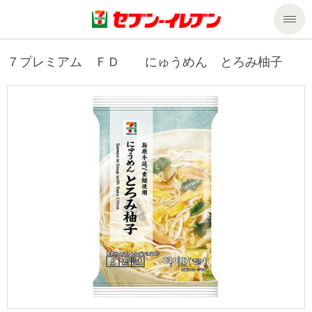
商品のご案内
７プレミアム ＦＤ にゅうめん とろみ柚子
セール・キャンペーン
商品のご案内トップ
今週の新商品
サービス
来週の新商品
企業情報
サービストップ
商品カテゴリ一覧
nanacoトップ
私たちの取組み
企業情報トップ
セブンプレミアム
マルチコピー機でできること
ニュースリリース
サステナビリティ
便利なサービス
食の安全・安心への取組み
マルチコピー機でできることトップ
ごあいさつ
サステナビリティトップ