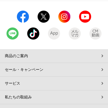
コインランドリー（店舗限定）
保険
セブン‐イレブンの「商品力」
宅配ロッカー（店舗限定）
学び・教育
セブン-イレブンの横顔
自転車シェアリング（店舗限定）
セブン-イレブンの歴史
モバイルバッテリーシェアリング（店舗限定）
商品のご案内
モバイルWi-Fiバッテリーシェアリング（店舗限定）
セール・キャンペーン
荷物預かりサービス「ecbocloakエクボクローク」（店舗限定）
サービス
パウダースペース ラブン（店舗限定）
私たちの取組み
ソフトバンクギフト