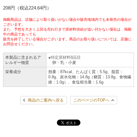
チケットサービス
208円（税込224.64円）
宅配便
ギフト
コピー
企業理念
セブン＆アイ・ホールディングスの重点課題
加盟店オーナー募集
物件募集・購入
掲載商品は、店舗により取り扱いがない場合や販売地域内でも未発売の場合が
セブン‐イレブンでお受取り
セブンチケット
切手・はがき・印紙
ございます。
プリペイドカード・金券
プリント
会社概要
サステナビリティ活動基本方針
また、予想を大きく上回る売れ行きで原材料供給が追い付かない場合は、掲載
アルバイト情報
採用情報
中の商品であっても
販売を終了している場合がございます。商品のお取り扱いについては、店舗に
タワーレコード
停電時のサービス停止のお知らせ
チケットぴあ
セブン銀行ATM
ニンテンドー・ダウンロードカード
スキャン
貸借対照表・損益計算書
サステナビリティ推進体制
お問合せください。
店舗検索
ネットショッピング
お問い合わせ
本製品に含まれるア
特定原材料8品目
セブンネットショッピング
イープラス
ご利用可能なお支払い方法
ファクス
沿革
GREEN CHALLENGE 2050
レルギー物質
卵・乳・小麦
Language
栄養成分
熱量：87kcal、たんぱく質：5.5g、脂質：
CNプレイガイド
各種料金のお支払い
チケット
0.8g、炭水化物：14.8g（糖質：13.8g、食物繊
国内店舗数
4VISIONS
English (Corporate)
維：1.0g）、食塩相当量：1.6g
English (Services)
JTB
スマホプリペイド
プリペイドサービス
売上高、店舗数推移
サステナビリティニュース
商品のご案内へ戻る
このページのTOPへ
中文[繁體字](服務)
レジでApple Accountにチャージ
スポーツ振興くじ
セブン‐イレブンの海外事業
简体中文(服务)
サステナビリティレポート
한국어(서비스)
オンラインフォトサービス
行政サービス
データで見るセブン‐イレブン
報告書ライブラリー
ภาษาไทย(บริการ)