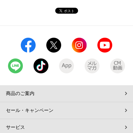
コインランドリー（店舗限定）
保険
セブン‐イレブンの「商品力」
宅配ロッカー（店舗限定）
学び・教育
セブン-イレブンの横顔
自転車シェアリング（店舗限定）
セブン-イレブンの歴史
モバイルバッテリーシェアリング（店舗限定）
モバイルWi-Fiバッテリーシェアリング（店舗限定）
荷物預かりサービス「ecbocloakエクボクローク」（店舗限定）
商品のご案内
パウダースペース ラブン（店舗限定）
セール・キャンペーン
ソフトバンクギフト
サービス