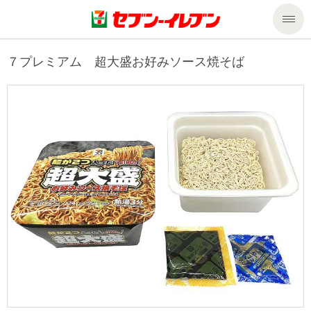
商品のご案内
７プレミアム 超大盛お好みソース焼そば
セール・キャンペーン
商品のご案内トップ
今週の新商品
サービス
来週の新商品
企業情報
サービストップ
商品カテゴリ一覧
nanacoトップ
私たちの取組み
企業情報トップ
セブンプレミアム
マルチコピー機でできること
ニュースリリース
サステナビリティ
便利なサービス
食の安全・安心への取組み
マルチコピー機でできることトップ
ごあいさつ
サステナビリティトップ