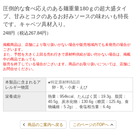
チケットサービス
宅配便
圧倒的な食べ応えのある麺重量180ｇの超大盛タイ
ギフト
コピー
企業理念
セブン＆アイ・ホールディングスの重点課題
プ。甘みとコクのあるお好みソースの味わいも特長
加盟店オーナー募集
物件募集・購入
です。キャベツ具材入り。
セブン‐イレブンでお受取り
セブンチケット
切手・はがき・印紙
プリペイドカード・金券
プリント
会社概要
サステナビリティ活動基本方針
248円（税込267.84円）
アルバイト情報
採用情報
タワーレコード
停電時のサービス停止のお知らせ
チケットぴあ
セブン銀行ATM
ニンテンドー・ダウンロードカード
スキャン
貸借対照表・損益計算書
サステナビリティ推進体制
掲載商品は、店舗により取り扱いがない場合や販売地域内でも未発売の場合が
店舗検索
ネットショッピング
ございます。
また、予想を大きく上回る売れ行きで原材料供給が追い付かない場合は、掲載
お問い合わせ
セブンネットショッピング
イープラス
ご利用可能なお支払い方法
ファクス
中の商品であっても
沿革
GREEN CHALLENGE 2050
販売を終了している場合がございます。商品のお取り扱いについては、店舗に
Language
お問合せください。
CNプレイガイド
各種料金のお支払い
チケット
国内店舗数
4VISIONS
English (Corporate)
本製品に含まれるア
特定原材料8品目
レルギー物質
卵・乳・小麦・えび
English (Services)
JTB
スマホプリペイド
プリペイドサービス
売上高、店舗数推移
サステナビリティニュース
栄養成分
熱量：954kcal、たんぱく質：19.3g、脂質：
中文[繁體字](服務)
40.5g、炭水化物：130.6g（糖質：125.4g、食
物繊維：5.2g）、食塩相当量：6.4g
レジでApple Accountにチャージ
スポーツ振興くじ
セブン‐イレブンの海外事業
简体中文(服务)
サステナビリティレポート
한국어(서비스)
商品のご案内へ戻る
このページのTOPへ
オンラインフォトサービス
行政サービス
データで見るセブン‐イレブン
報告書ライブラリー
ภาษาไทย(บริการ)