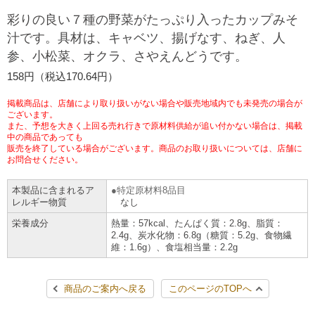
チケットサービス
宅配便
彩りの良い７種の野菜がたっぷり入ったカップみそ
ギフト
コピー
企業理念
セブン＆アイ・ホールディングスの重点課題
汁です。具材は、キャベツ、揚げなす、ねぎ、人
加盟店オーナー募集
物件募集・購入
参、小松菜、オクラ、さやえんどうです。
セブン‐イレブンでお受取り
セブンチケット
切手・はがき・印紙
プリペイドカード・金券
プリント
会社概要
サステナビリティ活動基本方針
158円（税込170.64円）
アルバイト情報
採用情報
タワーレコード
停電時のサービス停止のお知らせ
チケットぴあ
セブン銀行ATM
ニンテンドー・ダウンロードカード
スキャン
貸借対照表・損益計算書
サステナビリティ推進体制
掲載商品は、店舗により取り扱いがない場合や販売地域内でも未発売の場合が
店舗検索
ネットショッピング
ございます。
また、予想を大きく上回る売れ行きで原材料供給が追い付かない場合は、掲載
お問い合わせ
セブンネットショッピング
イープラス
ご利用可能なお支払い方法
ファクス
中の商品であっても
沿革
GREEN CHALLENGE 2050
販売を終了している場合がございます。商品のお取り扱いについては、店舗に
Language
お問合せください。
CNプレイガイド
各種料金のお支払い
チケット
国内店舗数
4VISIONS
English (Corporate)
本製品に含まれるア
特定原材料8品目
レルギー物質
なし
English (Services)
JTB
スマホプリペイド
プリペイドサービス
売上高、店舗数推移
サステナビリティニュース
栄養成分
熱量：57kcal、たんぱく質：2.8g、脂質：
中文[繁體字](服務)
2.4g、炭水化物：6.8g（糖質：5.2g、食物繊
維：1.6g）、食塩相当量：2.2g
レジでApple Accountにチャージ
スポーツ振興くじ
セブン‐イレブンの海外事業
简体中文(服务)
サステナビリティレポート
한국어(서비스)
商品のご案内へ戻る
このページのTOPへ
オンラインフォトサービス
行政サービス
データで見るセブン‐イレブン
報告書ライブラリー
ภาษาไทย(บริการ)