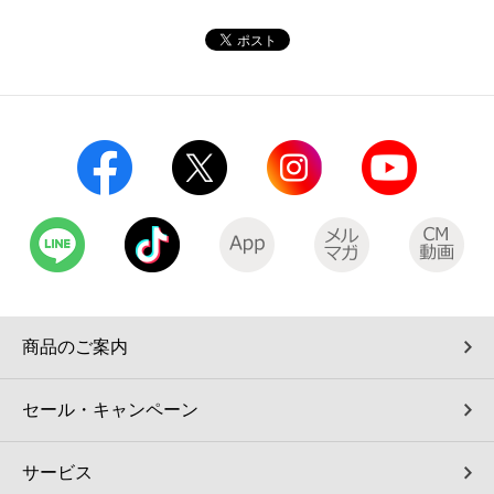
コインランドリー（店舗限定）
保険
セブン‐イレブンの「商品力」
宅配ロッカー（店舗限定）
学び・教育
セブン-イレブンの横顔
自転車シェアリング（店舗限定）
セブン-イレブンの歴史
モバイルバッテリーシェアリング（店舗限定）
モバイルWi-Fiバッテリーシェアリング（店舗限定）
荷物預かりサービス「ecbocloakエクボクローク」（店舗限定）
商品のご案内
パウダースペース ラブン（店舗限定）
セール・キャンペーン
ソフトバンクギフト
サービス