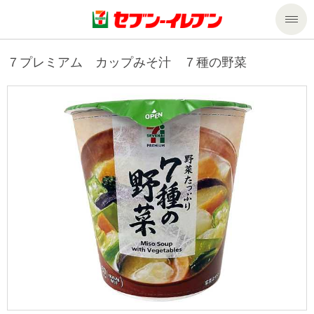
商品のご案内
７プレミアム カップみそ汁 ７種の野菜
セール・キャンペーン
商品のご案内トップ
今週の新商品
サービス
来週の新商品
企業情報
サービストップ
商品カテゴリ一覧
nanacoトップ
私たちの取組み
企業情報トップ
セブンプレミアム
マルチコピー機でできること
ニュースリリース
サステナビリティ
便利なサービス
食の安全・安心への取組み
マルチコピー機でできることトップ
ごあいさつ
サステナビリティトップ