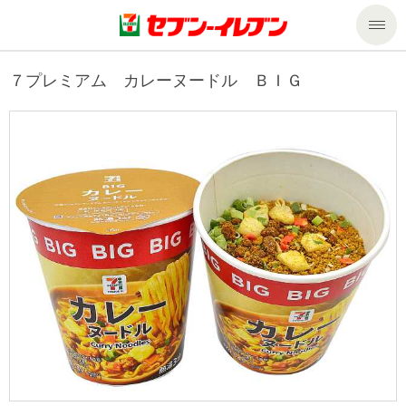
商品のご案内
７プレミアム カレーヌードル ＢＩＧ
セール・キャンペーン
商品のご案内トップ
今週の新商品
サービス
来週の新商品
企業情報
サービストップ
商品カテゴリ一覧
nanacoトップ
私たちの取組み
企業情報トップ
セブンプレミアム
マルチコピー機でできること
ニュースリリース
サステナビリティ
便利なサービス
食の安全・安心への取組み
マルチコピー機でできることトップ
ごあいさつ
サステナビリティトップ