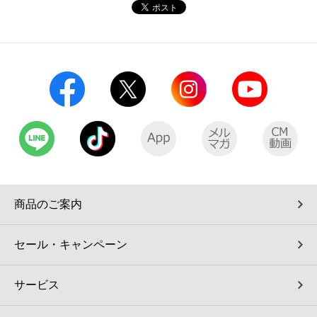
コインランドリー（店舗限定）
保険
セブン‐イレブンの「商品力」
宅配ロッカー（店舗限定）
学び・教育
セブン-イレブンの横顔
自転車シェアリング（店舗限定）
セブン-イレブンの歴史
モバイルバッテリーシェアリング（店舗限定）
モバイルWi-Fiバッテリーシェアリング（店舗限定）
商品のご案内
荷物預かりサービス「ecbocloakエクボクローク」（店舗限定）
セール・キャンペーン
パウダースペース ラブン（店舗限定）
サービス
ソフトバンクギフト