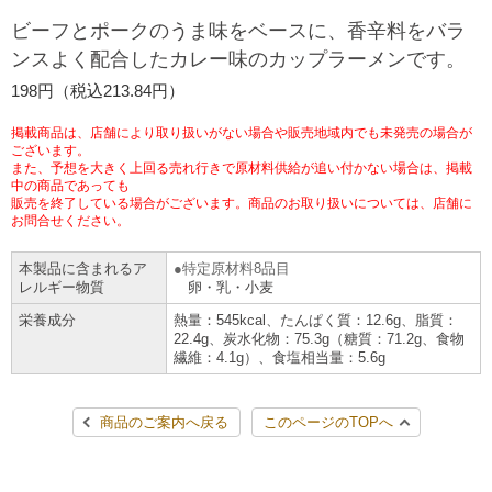
チケットサービス
宅配便
ビーフとポークのうま味をベースに、香辛料をバラ
ギフト
コピー
企業理念
セブン＆アイ・ホールディングスの重点課題
ンスよく配合したカレー味のカップラーメンです。
加盟店オーナー募集
物件募集・購入
セブン‐イレブンでお受取り
セブンチケット
切手・はがき・印紙
198円（税込213.84円）
プリペイドカード・金券
プリント
会社概要
サステナビリティ活動基本方針
アルバイト情報
採用情報
掲載商品は、店舗により取り扱いがない場合や販売地域内でも未発売の場合が
タワーレコード
停電時のサービス停止のお知らせ
チケットぴあ
セブン銀行ATM
ございます。
ニンテンドー・ダウンロードカード
スキャン
貸借対照表・損益計算書
サステナビリティ推進体制
また、予想を大きく上回る売れ行きで原材料供給が追い付かない場合は、掲載
店舗検索
ネットショッピング
中の商品であっても
お問い合わせ
販売を終了している場合がございます。商品のお取り扱いについては、店舗に
セブンネットショッピング
イープラス
ご利用可能なお支払い方法
ファクス
沿革
GREEN CHALLENGE 2050
お問合せください。
Language
本製品に含まれるア
特定原材料8品目
CNプレイガイド
各種料金のお支払い
チケット
国内店舗数
4VISIONS
English (Corporate)
レルギー物質
卵・乳・小麦
栄養成分
熱量：545kcal、たんぱく質：12.6g、脂質：
English (Services)
JTB
スマホプリペイド
プリペイドサービス
22.4g、炭水化物：75.3g（糖質：71.2g、食物
売上高、店舗数推移
サステナビリティニュース
繊維：4.1g）、食塩相当量：5.6g
中文[繁體字](服務)
レジでApple Accountにチャージ
スポーツ振興くじ
セブン‐イレブンの海外事業
简体中文(服务)
サステナビリティレポート
商品のご案内へ戻る
このページのTOPへ
한국어(서비스)
オンラインフォトサービス
行政サービス
データで見るセブン‐イレブン
報告書ライブラリー
ภาษาไทย(บริการ)