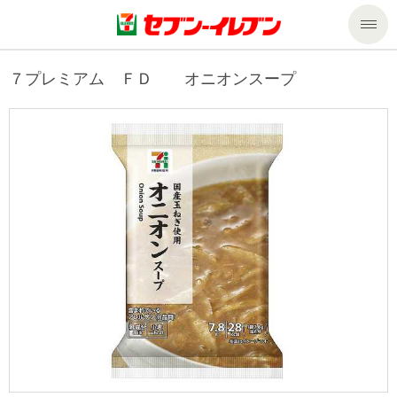
商品のご案内
７プレミアム ＦＤ オニオンスープ
セール・キャンペーン
商品のご案内トップ
今週の新商品
サービス
来週の新商品
企業情報
サービストップ
商品カテゴリ一覧
nanacoトップ
私たちの取組み
企業情報トップ
セブンプレミアム
マルチコピー機でできること
ニュースリリース
サステナビリティ
便利なサービス
食の安全・安心への取組み
マルチコピー機でできることトップ
ごあいさつ
サステナビリティトップ