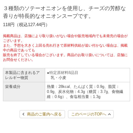
チケットサービス
宅配便
３種類のソテーオニオンを使用し、チーズの芳醇な
ギフト
コピー
企業理念
セブン＆アイ・ホールディングスの重点課題
香りが特長的なオニオンスープです。
加盟店オーナー募集
物件募集・購入
セブン‐イレブンでお受取り
セブンチケット
切手・はがき・印紙
118円（税込127.44円）
プリペイドカード・金券
プリント
会社概要
サステナビリティ活動基本方針
アルバイト情報
採用情報
掲載商品は、店舗により取り扱いがない場合や販売地域内でも未発売の場合が
タワーレコード
停電時のサービス停止のお知らせ
チケットぴあ
セブン銀行ATM
ございます。
ニンテンドー・ダウンロードカード
スキャン
貸借対照表・損益計算書
サステナビリティ推進体制
また、予想を大きく上回る売れ行きで原材料供給が追い付かない場合は、掲載
店舗検索
ネットショッピング
中の商品であっても
お問い合わせ
販売を終了している場合がございます。商品のお取り扱いについては、店舗に
セブンネットショッピング
イープラス
ご利用可能なお支払い方法
ファクス
沿革
GREEN CHALLENGE 2050
お問合せください。
Language
本製品に含まれるア
特定原材料8品目
CNプレイガイド
各種料金のお支払い
チケット
国内店舗数
4VISIONS
English (Corporate)
レルギー物質
乳・小麦
栄養成分
熱量：28kcal、たんぱく質：0.9g、脂質：
English (Services)
JTB
スマホプリペイド
プリペイドサービス
0.9g、炭水化物：4.3g（糖質：3.7g、食物繊
売上高、店舗数推移
サステナビリティニュース
維：0.6g）、食塩相当量：1.3g
中文[繁體字](服務)
レジでApple Accountにチャージ
スポーツ振興くじ
セブン‐イレブンの海外事業
简体中文(服务)
サステナビリティレポート
商品のご案内へ戻る
このページのTOPへ
한국어(서비스)
オンラインフォトサービス
行政サービス
データで見るセブン‐イレブン
報告書ライブラリー
ภาษาไทย(บริการ)