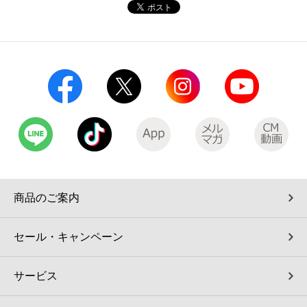
コインランドリー（店舗限定）
保険
セブン‐イレブンの「商品力」
宅配ロッカー（店舗限定）
学び・教育
セブン-イレブンの横顔
自転車シェアリング（店舗限定）
セブン-イレブンの歴史
モバイルバッテリーシェアリング（店舗限定）
モバイルWi-Fiバッテリーシェアリング（店舗限定）
商品のご案内
荷物預かりサービス「ecbocloakエクボクローク」（店舗限定）
セール・キャンペーン
パウダースペース ラブン（店舗限定）
サービス
ソフトバンクギフト