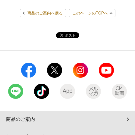
コインランドリー（店舗限定）
保険
セブン‐イレブンの「商品力」
商品のご案内へ戻る
このページのTOPへ
宅配ロッカー（店舗限定）
学び・教育
セブン-イレブンの横顔
自転車シェアリング（店舗限定）
セブン-イレブンの歴史
モバイルバッテリーシェアリング（店舗限定）
モバイルWi-Fiバッテリーシェアリング（店舗限定）
荷物預かりサービス「ecbocloakエクボクローク」（店舗限定）
パウダースペース ラブン（店舗限定）
商品のご案内
ソフトバンクギフト