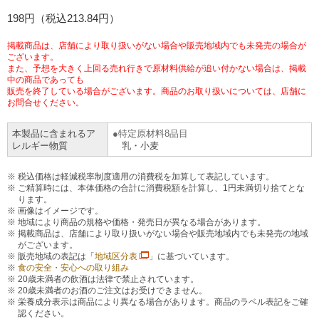
チケットサービス
198円（税込213.84円）
宅配便
ギフト
コピー
企業理念
セブン＆アイ・ホールディングスの重点課題
加盟店オーナー募集
物件募集・購入
掲載商品は、店舗により取り扱いがない場合や販売地域内でも未発売の場合が
セブン‐イレブンでお受取り
セブンチケット
切手・はがき・印紙
ございます。
プリペイドカード・金券
プリント
会社概要
サステナビリティ活動基本方針
また、予想を大きく上回る売れ行きで原材料供給が追い付かない場合は、掲載
アルバイト情報
採用情報
中の商品であっても
販売を終了している場合がございます。商品のお取り扱いについては、店舗に
タワーレコード
停電時のサービス停止のお知らせ
チケットぴあ
セブン銀行ATM
ニンテンドー・ダウンロードカード
スキャン
貸借対照表・損益計算書
サステナビリティ推進体制
お問合せください。
店舗検索
ネットショッピング
お問い合わせ
本製品に含まれるア
特定原材料8品目
セブンネットショッピング
イープラス
ご利用可能なお支払い方法
ファクス
沿革
GREEN CHALLENGE 2050
レルギー物質
乳・小麦
Language
CNプレイガイド
各種料金のお支払い
税込価格は軽減税率制度適用の消費税を加算して表記しています。
チケット
国内店舗数
4VISIONS
English (Corporate)
ご精算時には、本体価格の合計に消費税額を計算し、1円未満切り捨てとな
ります。
English (Services)
画像はイメージです。
JTB
スマホプリペイド
プリペイドサービス
売上高、店舗数推移
サステナビリティニュース
地域により商品の規格や価格・発売日が異なる場合があります。
掲載商品は、店舗により取り扱いがない場合や販売地域内でも未発売の地域
中文[繁體字](服務)
がございます。
レジでApple Accountにチャージ
販売地域の表記は「
地域区分表
」に基づいています。
スポーツ振興くじ
セブン‐イレブンの海外事業
简体中文(服务)
サステナビリティレポート
食の安全・安心への取り組み
20歳未満者の飲酒は法律で禁止されています。
한국어(서비스)
20歳未満者のお酒のご注文はお受けできません。
オンラインフォトサービス
行政サービス
データで見るセブン‐イレブン
報告書ライブラリー
栄養成分表示は商品により異なる場合があります。商品のラベル表記をご確
ภาษาไทย(บริการ)
認ください。