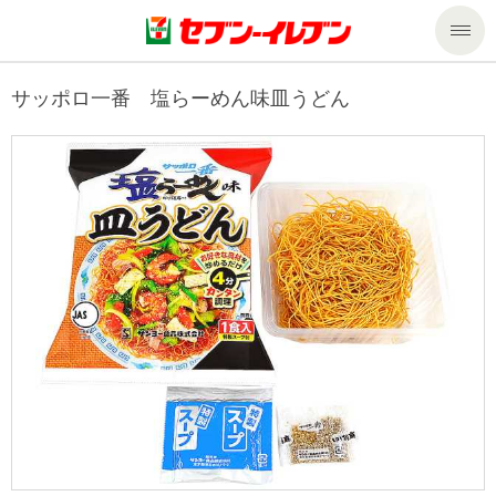
商品のご案内
サッポロ一番 塩らーめん味皿うどん
セール・キャンペーン
商品のご案内トップ
今週の新商品
サービス
来週の新商品
企業情報
サービストップ
商品カテゴリ一覧
nanacoトップ
私たちの取組み
企業情報トップ
セブンプレミアム
マルチコピー機でできること
ニュースリリース
サステナビリティ
便利なサービス
食の安全・安心への取組み
マルチコピー機でできることトップ
ごあいさつ
サステナビリティトップ