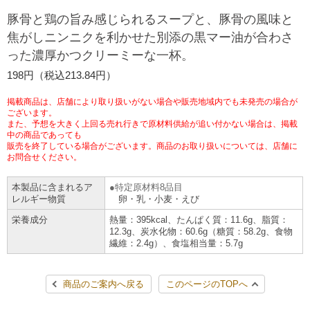
チケットサービス
宅配便
豚骨と鶏の旨み感じられるスープと、豚骨の風味と
ギフト
コピー
企業理念
セブン＆アイ・ホールディングスの重点課題
焦がしニンニクを利かせた別添の黒マー油が合わさ
加盟店オーナー募集
物件募集・購入
った濃厚かつクリーミーな一杯。
セブン‐イレブンでお受取り
セブンチケット
切手・はがき・印紙
プリペイドカード・金券
プリント
会社概要
サステナビリティ活動基本方針
198円（税込213.84円）
アルバイト情報
採用情報
タワーレコード
停電時のサービス停止のお知らせ
チケットぴあ
セブン銀行ATM
ニンテンドー・ダウンロードカード
スキャン
貸借対照表・損益計算書
サステナビリティ推進体制
掲載商品は、店舗により取り扱いがない場合や販売地域内でも未発売の場合が
店舗検索
ネットショッピング
ございます。
また、予想を大きく上回る売れ行きで原材料供給が追い付かない場合は、掲載
お問い合わせ
セブンネットショッピング
イープラス
ご利用可能なお支払い方法
ファクス
中の商品であっても
沿革
GREEN CHALLENGE 2050
販売を終了している場合がございます。商品のお取り扱いについては、店舗に
Language
お問合せください。
CNプレイガイド
各種料金のお支払い
チケット
国内店舗数
4VISIONS
English (Corporate)
本製品に含まれるア
特定原材料8品目
レルギー物質
卵・乳・小麦・えび
English (Services)
JTB
スマホプリペイド
プリペイドサービス
売上高、店舗数推移
サステナビリティニュース
栄養成分
熱量：395kcal、たんぱく質：11.6g、脂質：
中文[繁體字](服務)
12.3g、炭水化物：60.6g（糖質：58.2g、食物
繊維：2.4g）、食塩相当量：5.7g
レジでApple Accountにチャージ
スポーツ振興くじ
セブン‐イレブンの海外事業
简体中文(服务)
サステナビリティレポート
한국어(서비스)
商品のご案内へ戻る
このページのTOPへ
オンラインフォトサービス
行政サービス
データで見るセブン‐イレブン
報告書ライブラリー
ภาษาไทย(บริการ)