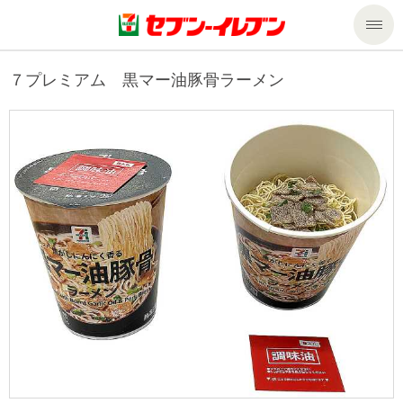
商品のご案内
７プレミアム 黒マー油豚骨ラーメン
セール・キャンペーン
商品のご案内トップ
今週の新商品
サービス
来週の新商品
企業情報
サービストップ
商品カテゴリ一覧
nanacoトップ
私たちの取組み
企業情報トップ
セブンプレミアム
マルチコピー機でできること
ニュースリリース
サステナビリティ
便利なサービス
食の安全・安心への取組み
マルチコピー機でできることトップ
ごあいさつ
サステナビリティトップ