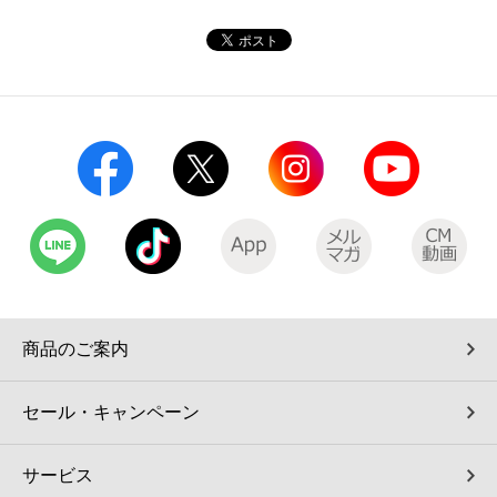
コインランドリー（店舗限定）
保険
セブン‐イレブンの「商品力」
宅配ロッカー（店舗限定）
学び・教育
セブン-イレブンの横顔
自転車シェアリング（店舗限定）
セブン-イレブンの歴史
モバイルバッテリーシェアリング（店舗限定）
モバイルWi-Fiバッテリーシェアリング（店舗限定）
荷物預かりサービス「ecbocloakエクボクローク」（店舗限定）
商品のご案内
パウダースペース ラブン（店舗限定）
セール・キャンペーン
ソフトバンクギフト
サービス