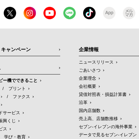
・キャンペーン
企業情報
ニュースリリース
ス
ごあいさつ
企業理念
ピー機でできること
会社概要
/
プリント
貸借対照表・損益計算書
/
ファクス
沿革
国内店舗数
ドサービス
売上高、店舗数推移
振興くじ
セブン‐イレブンの海外事業
ビス
データで見るセブン‐イレブン
学び・教育