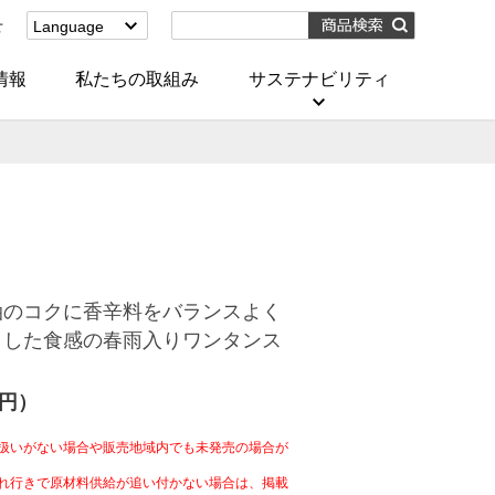
せ
Language
English
(Corporate)
情報
私たちの取組み
サステナビリティ
English
(Services)
中文[繁體字]
(服務)
简体中文(服务)
한국어(서비스)
ภาษาไทย
(บริการ)
油のコクに香辛料をバランスよく
とした食感の春雨入りワンタンス
4円）
扱いがない場合や販売地域内でも未発売の場合が
れ行きで原材料供給が追い付かない場合は、掲載