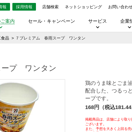
情報
採用情報
店舗検索
ネットショッピング
お問い合わ
のご案内
セール・キャンペーン
サービス
企業
工食品
７プレミアム 春雨スープ ワンタン
スープ ワンタン
鶏のうま味とごま
配合した、つるっ
ープです。
168円（税込181.4
掲載商品は、店舗により取り
ございます。
また、予想を大きく上回る売