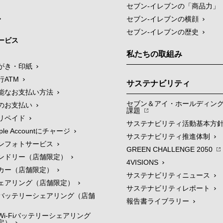
セブン‐イレブンの「商品力」
セブン-イレブンの横顔
セブン-イレブンの歴史
ービス
私たちの取組み
がき・印紙
行ATM
サステナビリティ
能なお支払い方法
セブン＆アイ・ホールディン
のお支払い
課題
リペイド
サステナビリティ活動基本方
le Accountにチャージ
サステナビリティ推進体制
ンフォトサービス
GREEN CHALLENGE 2050
ンドリー（店舗限定）
4VISIONS
カー（店舗限定）
サステナビリティニュース
ェアリング（店舗限定）
サステナビリティレポート
バッテリーシェアリング（店舗
報告書ライブラリー
i-Fiバッテリーシェアリング
定）