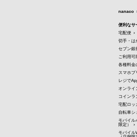
nanaco
便利なサ
宅配便
切手・は
セブン銀
ご利用可
各種料金
スマホプ
レジでApp
オンライ
コインラ
宅配ロッ
自転車シ
モバイル
限定）
モバイルW
（店舗限