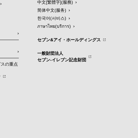
中文[繁體字](服務)
简体中文(服务)
한국어(서비스)
ภาษาไทย(บริการ)
セブン&アイ・ホールディングス
一般財団法人
セブン-イレブン記念財団
グスの重点
針