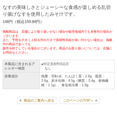
チケットサービス
宅配便
なすの美味しさとジューシーな食感が楽しめる乱切
ギフト
コピー
企業理念
セブン＆アイ・ホールディングスの重点課題
り揚げなすを使用したみそ汁です。
加盟店オーナー募集
物件募集・購入
セブン‐イレブンでお受取り
セブンチケット
切手・はがき・印紙
148円（税込159.84円）
プリペイドカード・金券
プリント
会社概要
サステナビリティ活動基本方針
アルバイト情報
採用情報
掲載商品は、店舗により取り扱いがない場合や販売地域内でも未発売の場合が
タワーレコード
停電時のサービス停止のお知らせ
チケットぴあ
セブン銀行ATM
ございます。
ニンテンドー・ダウンロードカード
スキャン
貸借対照表・損益計算書
サステナビリティ推進体制
また、予想を大きく上回る売れ行きで原材料供給が追い付かない場合は、掲載
店舗検索
ネットショッピング
中の商品であっても
お問い合わせ
販売を終了している場合がございます。商品のお取り扱いについては、店舗に
セブンネットショッピング
イープラス
ご利用可能なお支払い方法
ファクス
沿革
GREEN CHALLENGE 2050
お問合せください。
Language
本製品に含まれるア
特定原材料8品目
CNプレイガイド
各種料金のお支払い
チケット
国内店舗数
4VISIONS
English (Corporate)
レルギー物質
なし
栄養成分
熱量：50kcal、たんぱく質：2.6g、脂質：
English (Services)
JTB
スマホプリペイド
プリペイドサービス
2.6g、炭水化物：4.5g（糖質：3.4g、食物繊
売上高、店舗数推移
サステナビリティニュース
維：1.1g）、食塩相当量：1.9g
中文[繁體字](服務)
レジでApple Accountにチャージ
スポーツ振興くじ
セブン‐イレブンの海外事業
简体中文(服务)
サステナビリティレポート
商品のご案内へ戻る
このページのTOPへ
한국어(서비스)
オンラインフォトサービス
行政サービス
データで見るセブン‐イレブン
報告書ライブラリー
ภาษาไทย(บริการ)