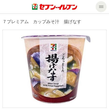
商品のご案内
７プレミアム カップみそ汁 揚げなす
セール・キャンペーン
商品のご案内トップ
今週の新商品
サービス
来週の新商品
企業情報
サービストップ
商品カテゴリ一覧
nanacoトップ
私たちの取組み
企業情報トップ
セブンプレミアム
マルチコピー機でできること
ニュースリリース
サステナビリティ
便利なサービス
食の安全・安心への取組み
マルチコピー機でできることトップ
ごあいさつ
サステナビリティトップ