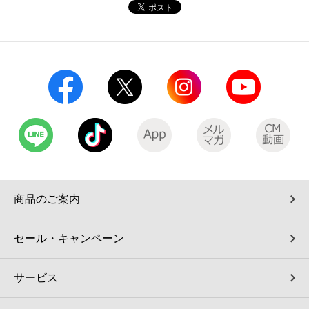
コインランドリー（店舗限定）
保険
セブン‐イレブンの「商品力」
宅配ロッカー（店舗限定）
学び・教育
セブン-イレブンの横顔
自転車シェアリング（店舗限定）
セブン-イレブンの歴史
モバイルバッテリーシェアリング（店舗限定）
モバイルWi-Fiバッテリーシェアリング（店舗限定）
商品のご案内
荷物預かりサービス「ecbocloakエクボクローク」（店舗限定）
セール・キャンペーン
パウダースペース ラブン（店舗限定）
サービス
ソフトバンクギフト