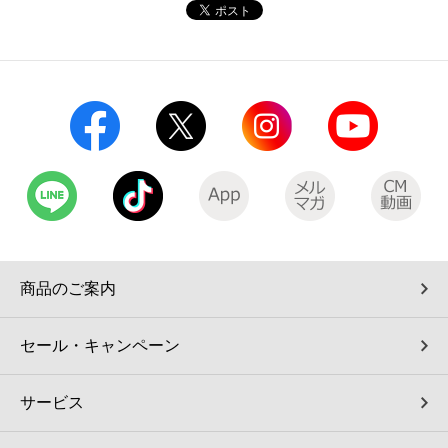
コインランドリー（店舗限定）
保険
セブン‐イレブンの「商品力」
宅配ロッカー（店舗限定）
学び・教育
セブン-イレブンの横顔
自転車シェアリング（店舗限定）
セブン-イレブンの歴史
モバイルバッテリーシェアリング（店舗限定）
モバイルWi-Fiバッテリーシェアリング（店舗限定）
商品のご案内
荷物預かりサービス「ecbocloakエクボクローク」（店舗限定）
セール・キャンペーン
パウダースペース ラブン（店舗限定）
サービス
ソフトバンクギフト