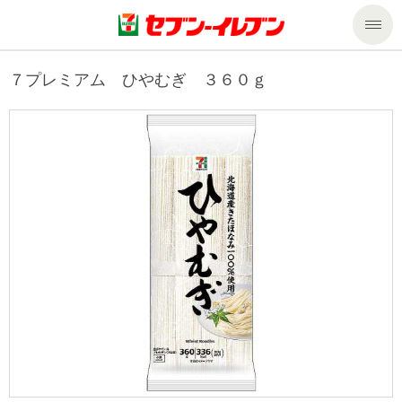
商品のご案内
７プレミアム ひやむぎ ３６０ｇ
セール・キャンペーン
商品のご案内トップ
今週の新商品
サービス
来週の新商品
企業情報
サービストップ
商品カテゴリ一覧
nanacoトップ
私たちの取組み
企業情報トップ
セブンプレミアム
マルチコピー機でできること
ニュースリリース
サステナビリティ
便利なサービス
食の安全・安心への取組み
マルチコピー機でできることトップ
ごあいさつ
サステナビリティトップ