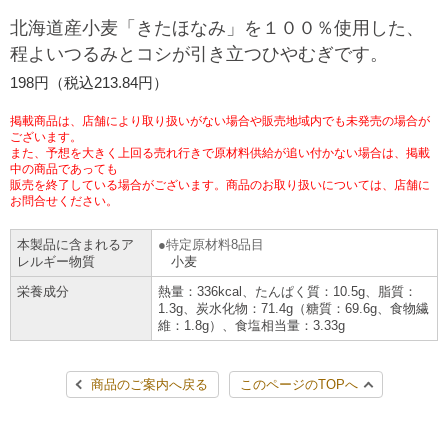
チケットサービス
宅配便
北海道産小麦「きたほなみ」を１００％使用した、
ギフト
コピー
企業理念
セブン＆アイ・ホールディングスの重点課題
程よいつるみとコシが引き立つひやむぎです。
加盟店オーナー募集
物件募集・購入
セブン‐イレブンでお受取り
セブンチケット
切手・はがき・印紙
198円（税込213.84円）
プリペイドカード・金券
プリント
会社概要
サステナビリティ活動基本方針
アルバイト情報
採用情報
掲載商品は、店舗により取り扱いがない場合や販売地域内でも未発売の場合が
タワーレコード
停電時のサービス停止のお知らせ
チケットぴあ
セブン銀行ATM
ございます。
ニンテンドー・ダウンロードカード
スキャン
貸借対照表・損益計算書
サステナビリティ推進体制
また、予想を大きく上回る売れ行きで原材料供給が追い付かない場合は、掲載
店舗検索
ネットショッピング
中の商品であっても
お問い合わせ
販売を終了している場合がございます。商品のお取り扱いについては、店舗に
セブンネットショッピング
イープラス
ご利用可能なお支払い方法
ファクス
沿革
GREEN CHALLENGE 2050
お問合せください。
Language
本製品に含まれるア
特定原材料8品目
CNプレイガイド
各種料金のお支払い
チケット
国内店舗数
4VISIONS
English (Corporate)
レルギー物質
小麦
栄養成分
熱量：336kcal、たんぱく質：10.5g、脂質：
English (Services)
JTB
スマホプリペイド
プリペイドサービス
1.3g、炭水化物：71.4g（糖質：69.6g、食物繊
売上高、店舗数推移
サステナビリティニュース
維：1.8g）、食塩相当量：3.33g
中文[繁體字](服務)
レジでApple Accountにチャージ
スポーツ振興くじ
セブン‐イレブンの海外事業
简体中文(服务)
サステナビリティレポート
商品のご案内へ戻る
このページのTOPへ
한국어(서비스)
オンラインフォトサービス
行政サービス
データで見るセブン‐イレブン
報告書ライブラリー
ภาษาไทย(บริการ)