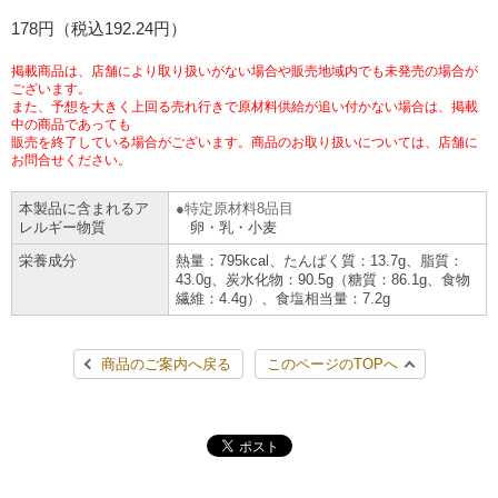
チケットサービス
178円（税込192.24円）
宅配便
ギフト
コピー
企業理念
セブン＆アイ・ホールディングスの重点課題
加盟店オーナー募集
物件募集・購入
掲載商品は、店舗により取り扱いがない場合や販売地域内でも未発売の場合が
セブン‐イレブンでお受取り
セブンチケット
切手・はがき・印紙
ございます。
プリペイドカード・金券
プリント
会社概要
サステナビリティ活動基本方針
また、予想を大きく上回る売れ行きで原材料供給が追い付かない場合は、掲載
アルバイト情報
採用情報
中の商品であっても
販売を終了している場合がございます。商品のお取り扱いについては、店舗に
タワーレコード
停電時のサービス停止のお知らせ
チケットぴあ
セブン銀行ATM
ニンテンドー・ダウンロードカード
スキャン
貸借対照表・損益計算書
サステナビリティ推進体制
お問合せください。
店舗検索
ネットショッピング
お問い合わせ
本製品に含まれるア
特定原材料8品目
セブンネットショッピング
イープラス
ご利用可能なお支払い方法
ファクス
沿革
GREEN CHALLENGE 2050
レルギー物質
卵・乳・小麦
Language
栄養成分
熱量：795kcal、たんぱく質：13.7g、脂質：
CNプレイガイド
各種料金のお支払い
チケット
43.0g、炭水化物：90.5g（糖質：86.1g、食物
国内店舗数
4VISIONS
English (Corporate)
繊維：4.4g）、食塩相当量：7.2g
English (Services)
JTB
スマホプリペイド
プリペイドサービス
売上高、店舗数推移
サステナビリティニュース
商品のご案内へ戻る
このページのTOPへ
中文[繁體字](服務)
レジでApple Accountにチャージ
スポーツ振興くじ
セブン‐イレブンの海外事業
简体中文(服务)
サステナビリティレポート
한국어(서비스)
オンラインフォトサービス
行政サービス
データで見るセブン‐イレブン
報告書ライブラリー
ภาษาไทย(บริการ)