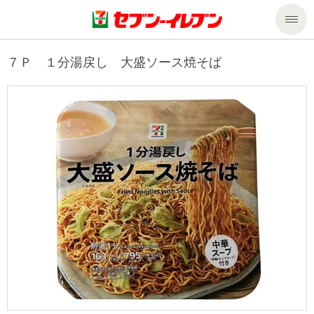
商品のご案内
７Ｐ １分湯戻し 大盛ソース焼そば
セール・キャンペーン
商品のご案内トップ
今週の新商品
サービス
来週の新商品
企業情報
サービストップ
商品カテゴリ一覧
nanacoトップ
私たちの取組み
企業情報トップ
セブンプレミアム
マルチコピー機でできること
ニュースリリース
サステナビリティ
便利なサービス
食の安全・安心への取組み
マルチコピー機でできることトップ
ごあいさつ
サステナビリティトップ