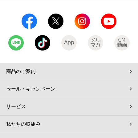
コインランドリー（店舗限定）
保険
セブン‐イレブンの「商品力」
宅配ロッカー（店舗限定）
学び・教育
セブン-イレブンの横顔
自転車シェアリング（店舗限定）
セブン-イレブンの歴史
モバイルバッテリーシェアリング（店舗限定）
商品のご案内
モバイルWi-Fiバッテリーシェアリング（店舗限定）
セール・キャンペーン
荷物預かりサービス「ecbocloakエクボクローク」（店舗限定）
サービス
パウダースペース ラブン（店舗限定）
私たちの取組み
ソフトバンクギフト