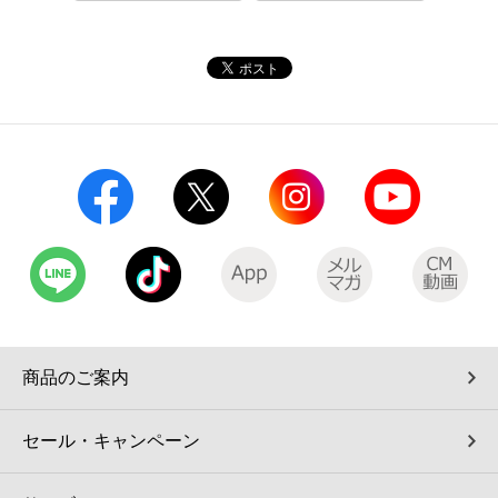
コインランドリー（店舗限定）
保険
セブン‐イレブンの「商品力」
宅配ロッカー（店舗限定）
学び・教育
セブン-イレブンの横顔
自転車シェアリング（店舗限定）
セブン-イレブンの歴史
モバイルバッテリーシェアリング（店舗限定）
モバイルWi-Fiバッテリーシェアリング（店舗限定）
荷物預かりサービス「ecbocloakエクボクローク」（店舗限定）
商品のご案内
パウダースペース ラブン（店舗限定）
セール・キャンペーン
ソフトバンクギフト