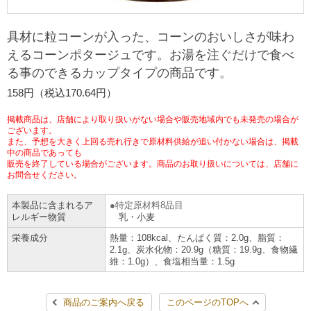
チケットサービス
宅配便
ギフト
コピー
企業理念
セブン＆アイ・ホールディングスの重点課題
具材に粒コーンが入った、コーンのおいしさが味わ
加盟店オーナー募集
物件募集・購入
えるコーンポタージュです。お湯を注ぐだけで食べ
セブン‐イレブンでお受取り
セブンチケット
切手・はがき・印紙
プリペイドカード・金券
プリント
会社概要
サステナビリティ活動基本方針
る事のできるカップタイプの商品です。
アルバイト情報
採用情報
158円（税込170.64円）
タワーレコード
停電時のサービス停止のお知らせ
チケットぴあ
セブン銀行ATM
ニンテンドー・ダウンロードカード
スキャン
貸借対照表・損益計算書
サステナビリティ推進体制
店舗検索
ネットショッピング
掲載商品は、店舗により取り扱いがない場合や販売地域内でも未発売の場合が
お問い合わせ
セブンネットショッピング
ございます。
イープラス
ご利用可能なお支払い方法
ファクス
沿革
GREEN CHALLENGE 2050
また、予想を大きく上回る売れ行きで原材料供給が追い付かない場合は、掲載
中の商品であっても
Language
販売を終了している場合がございます。商品のお取り扱いについては、店舗に
CNプレイガイド
各種料金のお支払い
チケット
お問合せください。
国内店舗数
4VISIONS
English (Corporate)
本製品に含まれるア
特定原材料8品目
English (Services)
JTB
スマホプリペイド
プリペイドサービス
売上高、店舗数推移
サステナビリティニュース
レルギー物質
乳・小麦
中文[繁體字](服務)
栄養成分
熱量：108kcal、たんぱく質：2.0g、脂質：
2.1g、炭水化物：20.9g（糖質：19.9g、食物繊
レジでApple Accountにチャージ
スポーツ振興くじ
セブン‐イレブンの海外事業
简体中文(服务)
サステナビリティレポート
維：1.0g）、食塩相当量：1.5g
한국어(서비스)
オンラインフォトサービス
行政サービス
データで見るセブン‐イレブン
報告書ライブラリー
商品のご案内へ戻る
このページのTOPへ
ภาษาไทย(บริการ)