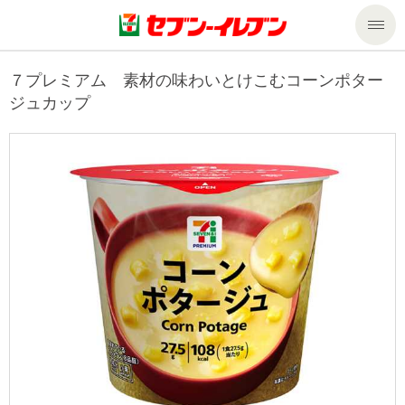
商品のご案内
７プレミアム 素材の味わいとけこむコーンポター
ジュカップ
セール・キャンペーン
商品のご案内トップ
今週の新商品
サービス
来週の新商品
企業情報
サービストップ
商品カテゴリ一覧
nanacoトップ
私たちの取組み
企業情報トップ
セブンプレミアム
マルチコピー機でできること
ニュースリリース
サステナビリティ
便利なサービス
食の安全・安心への取組み
マルチコピー機でできることトップ
ごあいさつ
サステナビリティトップ