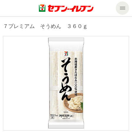
商品のご案内
７プレミアム そうめん ３６０ｇ
セール・キャンペーン
商品のご案内トップ
今週の新商品
サービス
来週の新商品
企業情報
サービストップ
商品カテゴリ一覧
nanacoトップ
私たちの取組み
企業情報トップ
セブンプレミアム
マルチコピー機でできること
ニュースリリース
サステナビリティ
便利なサービス
食の安全・安心への取組み
マルチコピー機でできることトップ
ごあいさつ
サステナビリティトップ