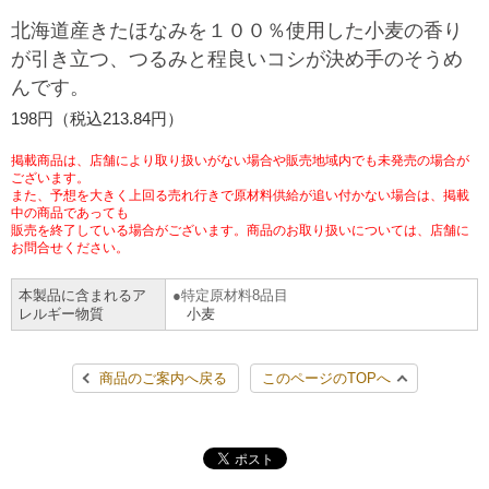
チケットサービス
宅配便
北海道産きたほなみを１００％使用した小麦の香り
ギフト
コピー
企業理念
セブン＆アイ・ホールディングスの重点課題
が引き立つ、つるみと程良いコシが決め手のそうめ
加盟店オーナー募集
物件募集・購入
んです。
セブン‐イレブンでお受取り
セブンチケット
切手・はがき・印紙
プリペイドカード・金券
プリント
会社概要
サステナビリティ活動基本方針
198円（税込213.84円）
アルバイト情報
採用情報
タワーレコード
停電時のサービス停止のお知らせ
チケットぴあ
セブン銀行ATM
ニンテンドー・ダウンロードカード
スキャン
貸借対照表・損益計算書
サステナビリティ推進体制
掲載商品は、店舗により取り扱いがない場合や販売地域内でも未発売の場合が
店舗検索
ネットショッピング
ございます。
また、予想を大きく上回る売れ行きで原材料供給が追い付かない場合は、掲載
お問い合わせ
セブンネットショッピング
イープラス
ご利用可能なお支払い方法
ファクス
中の商品であっても
沿革
GREEN CHALLENGE 2050
販売を終了している場合がございます。商品のお取り扱いについては、店舗に
Language
お問合せください。
CNプレイガイド
各種料金のお支払い
チケット
国内店舗数
4VISIONS
English (Corporate)
本製品に含まれるア
特定原材料8品目
レルギー物質
小麦
English (Services)
JTB
スマホプリペイド
プリペイドサービス
売上高、店舗数推移
サステナビリティニュース
中文[繁體字](服務)
商品のご案内へ戻る
このページのTOPへ
レジでApple Accountにチャージ
スポーツ振興くじ
セブン‐イレブンの海外事業
简体中文(服务)
サステナビリティレポート
한국어(서비스)
オンラインフォトサービス
行政サービス
データで見るセブン‐イレブン
報告書ライブラリー
ภาษาไทย(บริการ)