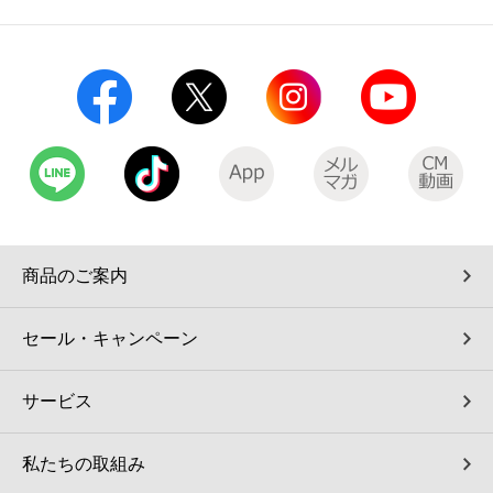
コインランドリー（店舗限定）
保険
セブン‐イレブンの「商品力」
宅配ロッカー（店舗限定）
学び・教育
セブン-イレブンの横顔
自転車シェアリング（店舗限定）
セブン-イレブンの歴史
モバイルバッテリーシェアリング（店舗限定）
モバイルWi-Fiバッテリーシェアリング（店舗限定）
商品のご案内
荷物預かりサービス「ecbocloakエクボクローク」（店舗限定）
セール・キャンペーン
パウダースペース ラブン（店舗限定）
サービス
ソフトバンクギフト
私たちの取組み