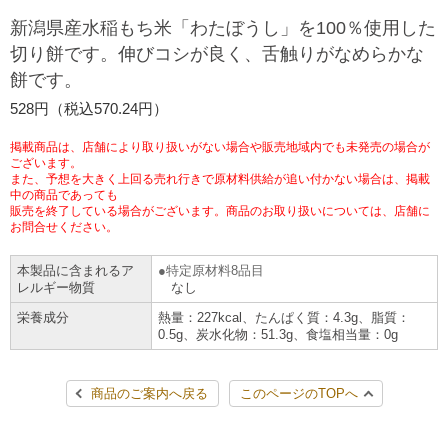
チケットサービス
宅配便
新潟県産水稲もち米「わたぼうし」を100％使用した
ギフト
コピー
企業理念
セブン＆アイ・ホールディングスの重点課題
切り餅です。伸びコシが良く、舌触りがなめらかな
加盟店オーナー募集
物件募集・購入
餅です。
セブン‐イレブンでお受取り
セブンチケット
切手・はがき・印紙
プリペイドカード・金券
プリント
会社概要
サステナビリティ活動基本方針
528円（税込570.24円）
アルバイト情報
採用情報
タワーレコード
停電時のサービス停止のお知らせ
チケットぴあ
セブン銀行ATM
ニンテンドー・ダウンロードカード
スキャン
貸借対照表・損益計算書
サステナビリティ推進体制
掲載商品は、店舗により取り扱いがない場合や販売地域内でも未発売の場合が
店舗検索
ネットショッピング
ございます。
また、予想を大きく上回る売れ行きで原材料供給が追い付かない場合は、掲載
お問い合わせ
セブンネットショッピング
イープラス
ご利用可能なお支払い方法
ファクス
中の商品であっても
沿革
GREEN CHALLENGE 2050
販売を終了している場合がございます。商品のお取り扱いについては、店舗に
Language
お問合せください。
CNプレイガイド
各種料金のお支払い
チケット
国内店舗数
4VISIONS
English (Corporate)
本製品に含まれるア
特定原材料8品目
レルギー物質
なし
English (Services)
JTB
スマホプリペイド
プリペイドサービス
売上高、店舗数推移
サステナビリティニュース
栄養成分
熱量：227kcal、たんぱく質：4.3g、脂質：
中文[繁體字](服務)
0.5g、炭水化物：51.3g、食塩相当量：0g
レジでApple Accountにチャージ
スポーツ振興くじ
セブン‐イレブンの海外事業
简体中文(服务)
サステナビリティレポート
商品のご案内へ戻る
このページのTOPへ
한국어(서비스)
オンラインフォトサービス
行政サービス
データで見るセブン‐イレブン
報告書ライブラリー
ภาษาไทย(บริการ)