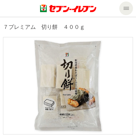
商品のご案内
７プレミアム 切り餅 ４００ｇ
セール・キャンペーン
商品のご案内トップ
今週の新商品
サービス
来週の新商品
企業情報
サービストップ
商品カテゴリ一覧
nanacoトップ
私たちの取組み
企業情報トップ
セブンプレミアム
マルチコピー機でできること
ニュースリリース
サステナビリティ
便利なサービス
食の安全・安心への取組み
マルチコピー機でできることトップ
ごあいさつ
サステナビリティトップ