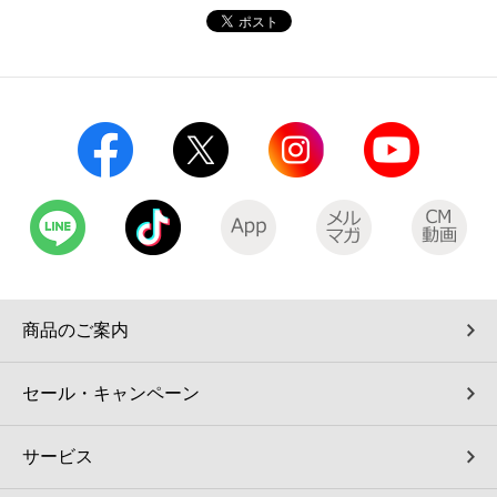
コインランドリー（店舗限定）
保険
セブン‐イレブンの「商品力」
宅配ロッカー（店舗限定）
学び・教育
セブン-イレブンの横顔
自転車シェアリング（店舗限定）
セブン-イレブンの歴史
モバイルバッテリーシェアリング（店舗限定）
モバイルWi-Fiバッテリーシェアリング（店舗限定）
商品のご案内
荷物預かりサービス「ecbocloakエクボクローク」（店舗限定）
セール・キャンペーン
パウダースペース ラブン（店舗限定）
サービス
ソフトバンクギフト