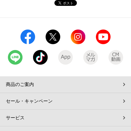
コインランドリー（店舗限定）
保険
セブン‐イレブンの「商品力」
宅配ロッカー（店舗限定）
学び・教育
セブン-イレブンの横顔
自転車シェアリング（店舗限定）
セブン-イレブンの歴史
モバイルバッテリーシェアリング（店舗限定）
モバイルWi-Fiバッテリーシェアリング（店舗限定）
商品のご案内
荷物預かりサービス「ecbocloakエクボクローク」（店舗限定）
セール・キャンペーン
パウダースペース ラブン（店舗限定）
サービス
ソフトバンクギフト