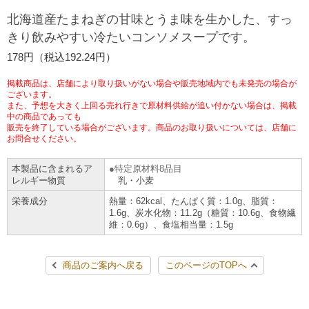
チケットサービス
宅配便
北海道産たまねぎの甘味とうま味を生かした、すっ
ギフト
コピー
企業理念
セブン＆アイ・ホールディングスの重点課題
きり飲みやすい冷たいコンソメスープです。
加盟店オーナー募集
物件募集・購入
セブン‐イレブンでお受取り
セブンチケット
切手・はがき・印紙
178円（税込192.24円）
プリペイドカード・金券
プリント
会社概要
サステナビリティ活動基本方針
アルバイト情報
採用情報
掲載商品は、店舗により取り扱いがない場合や販売地域内でも未発売の場合が
タワーレコード
停電時のサービス停止のお知らせ
チケットぴあ
セブン銀行ATM
ございます。
ニンテンドー・ダウンロードカード
スキャン
貸借対照表・損益計算書
サステナビリティ推進体制
また、予想を大きく上回る売れ行きで原材料供給が追い付かない場合は、掲載
店舗検索
ネットショッピング
中の商品であっても
お問い合わせ
販売を終了している場合がございます。商品のお取り扱いについては、店舗に
セブンネットショッピング
イープラス
ご利用可能なお支払い方法
ファクス
沿革
GREEN CHALLENGE 2050
お問合せください。
Language
本製品に含まれるア
特定原材料8品目
CNプレイガイド
各種料金のお支払い
チケット
国内店舗数
4VISIONS
English (Corporate)
レルギー物質
乳・小麦
栄養成分
熱量：62kcal、たんぱく質：1.0g、脂質：
English (Services)
JTB
スマホプリペイド
プリペイドサービス
1.6g、炭水化物：11.2g（糖質：10.6g、食物繊
売上高、店舗数推移
サステナビリティニュース
維：0.6g）、食塩相当量：1.5g
中文[繁體字](服務)
レジでApple Accountにチャージ
スポーツ振興くじ
セブン‐イレブンの海外事業
简体中文(服务)
サステナビリティレポート
商品のご案内へ戻る
このページのTOPへ
한국어(서비스)
オンラインフォトサービス
行政サービス
データで見るセブン‐イレブン
報告書ライブラリー
ภาษาไทย(บริการ)