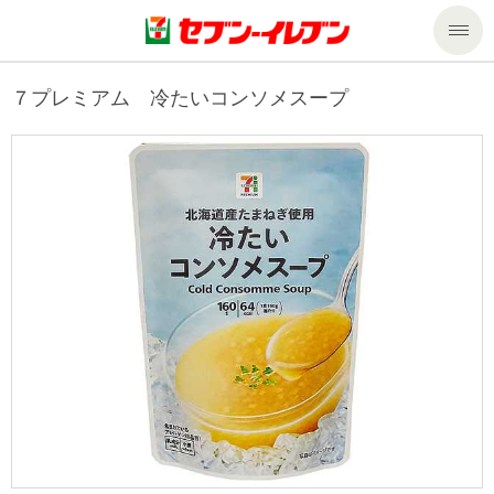
商品のご案内
７プレミアム 冷たいコンソメスープ
セール・キャンペーン
商品のご案内トップ
今週の新商品
サービス
来週の新商品
企業情報
サービストップ
商品カテゴリ一覧
nanacoトップ
私たちの取組み
企業情報トップ
セブンプレミアム
マルチコピー機でできること
ニュースリリース
サステナビリティ
便利なサービス
食の安全・安心への取組み
マルチコピー機でできることトップ
ごあいさつ
サステナビリティトップ