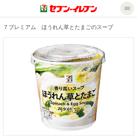
商品のご案内
７プレミアム ほうれん草とたまごのスープ
セール・キャンペーン
商品のご案内トップ
今週の新商品
サービス
来週の新商品
企業情報
サービストップ
商品カテゴリ一覧
nanacoトップ
私たちの取組み
企業情報トップ
セブンプレミアム
マルチコピー機でできること
ニュースリリース
サステナビリティ
便利なサービス
食の安全・安心への取組み
マルチコピー機でできることトップ
ごあいさつ
サステナビリティトップ