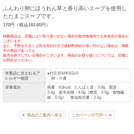
チケットサービス
宅配便
ふんわり卵にほうれん草と香り高いスープを使用し
ギフト
コピー
企業理念
セブン＆アイ・ホールディングスの重点課題
たたまごスープです。
加盟店オーナー募集
物件募集・購入
セブン‐イレブンでお受取り
セブンチケット
切手・はがき・印紙
170円（税込183.60円）
プリペイドカード・金券
プリント
会社概要
サステナビリティ活動基本方針
アルバイト情報
採用情報
掲載商品は、店舗により取り扱いがない場合や販売地域内でも未発売の場合が
タワーレコード
停電時のサービス停止のお知らせ
チケットぴあ
セブン銀行ATM
ございます。
ニンテンドー・ダウンロードカード
スキャン
貸借対照表・損益計算書
サステナビリティ推進体制
また、予想を大きく上回る売れ行きで原材料供給が追い付かない場合は、掲載
店舗検索
ネットショッピング
中の商品であっても
お問い合わせ
販売を終了している場合がございます。商品のお取り扱いについては、店舗に
セブンネットショッピング
イープラス
ご利用可能なお支払い方法
ファクス
沿革
GREEN CHALLENGE 2050
お問合せください。
Language
本製品に含まれるア
特定原材料8品目
CNプレイガイド
各種料金のお支払い
チケット
国内店舗数
4VISIONS
English (Corporate)
レルギー物質
卵・小麦
栄養成分
熱量：61kcal、たんぱく質：3.8g、脂質：
English (Services)
JTB
スマホプリペイド
プリペイドサービス
3.4g、炭水化物：4.0g（糖質：3.5g、食物繊
売上高、店舗数推移
サステナビリティニュース
維：0.5g）、食塩相当量：2.2g
中文[繁體字](服務)
レジでApple Accountにチャージ
スポーツ振興くじ
セブン‐イレブンの海外事業
简体中文(服务)
サステナビリティレポート
商品のご案内へ戻る
このページのTOPへ
한국어(서비스)
オンラインフォトサービス
行政サービス
データで見るセブン‐イレブン
報告書ライブラリー
ภาษาไทย(บริการ)