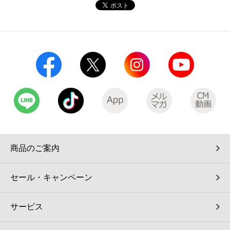
コインランドリー（店舗限定）
保険
セブン‐イレブンの「商品力」
宅配ロッカー（店舗限定）
学び・教育
セブン-イレブンの横顔
自転車シェアリング（店舗限定）
セブン-イレブンの歴史
モバイルバッテリーシェアリング（店舗限定）
モバイルWi-Fiバッテリーシェアリング（店舗限定）
商品のご案内
荷物預かりサービス「ecbocloakエクボクローク」（店舗限定）
セール・キャンペーン
パウダースペース ラブン（店舗限定）
サービス
ソフトバンクギフト