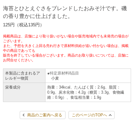
チケットサービス
宅配便
海苔とひとえぐさをブレンドしたおみそ汁です。磯
ギフト
コピー
企業理念
セブン＆アイ・ホールディングスの重点課題
の香り豊かに仕上げました。
加盟店オーナー募集
物件募集・購入
セブン‐イレブンでお受取り
セブンチケット
切手・はがき・印紙
125円（税込135円）
プリペイドカード・金券
プリント
会社概要
サステナビリティ活動基本方針
アルバイト情報
採用情報
掲載商品は、店舗により取り扱いがない場合や販売地域内でも未発売の場合が
タワーレコード
停電時のサービス停止のお知らせ
チケットぴあ
セブン銀行ATM
ございます。
ニンテンドー・ダウンロードカード
スキャン
貸借対照表・損益計算書
サステナビリティ推進体制
また、予想を大きく上回る売れ行きで原材料供給が追い付かない場合は、掲載
店舗検索
ネットショッピング
中の商品であっても
お問い合わせ
販売を終了している場合がございます。商品のお取り扱いについては、店舗に
セブンネットショッピング
イープラス
ご利用可能なお支払い方法
ファクス
沿革
GREEN CHALLENGE 2050
お問合せください。
Language
本製品に含まれるア
特定原材料8品目
CNプレイガイド
各種料金のお支払い
チケット
国内店舗数
4VISIONS
English (Corporate)
レルギー物質
小麦
栄養成分
熱量：34kcal、たんぱく質：2.6g、脂質：
English (Services)
JTB
スマホプリペイド
プリペイドサービス
0.9g、炭水化物：4.2g（糖質：3.3g、食物繊
売上高、店舗数推移
サステナビリティニュース
維：0.9g）、食塩相当量：1.9g
中文[繁體字](服務)
レジでApple Accountにチャージ
スポーツ振興くじ
セブン‐イレブンの海外事業
简体中文(服务)
サステナビリティレポート
商品のご案内へ戻る
このページのTOPへ
한국어(서비스)
オンラインフォトサービス
行政サービス
データで見るセブン‐イレブン
報告書ライブラリー
ภาษาไทย(บริการ)