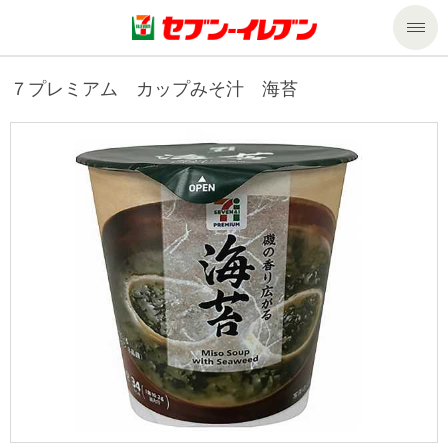
商品のご案内
７プレミアム カップみそ汁 海苔
セール・キャンペーン
商品のご案内トップ
今週の新商品
サービス
来週の新商品
企業情報
サービストップ
商品カテゴリ一覧
nanacoトップ
私たちの取組み
企業情報トップ
セブンプレミアム
マルチコピー機でできること
ニュースリリース
サステナビリティ
便利なサービス
食の安全・安心への取組み
マルチコピー機でできることトップ
ごあいさつ
サステナビリティトップ