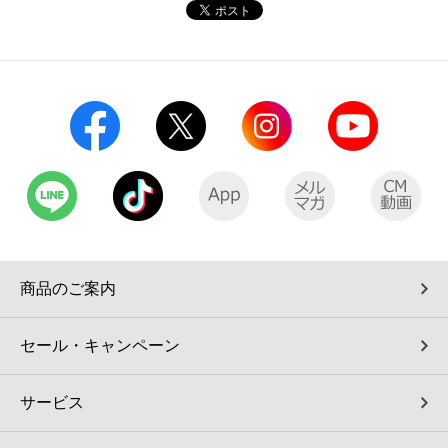
コインランドリー（店舗限定）
保険
セブン‐イレブンの「商品力」
宅配ロッカー（店舗限定）
学び・教育
セブン-イレブンの横顔
自転車シェアリング（店舗限定）
セブン-イレブンの歴史
モバイルバッテリーシェアリング（店舗限定）
モバイルWi-Fiバッテリーシェアリング（店舗限定）
商品のご案内
荷物預かりサービス「ecbocloakエクボクローク」（店舗限定）
セール・キャンペーン
パウダースペース ラブン（店舗限定）
サービス
ソフトバンクギフト