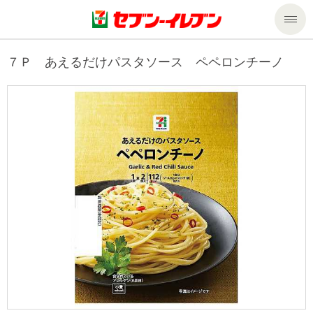
商品のご案内
７Ｐ あえるだけパスタソース ペペロンチーノ
セール・キャンペーン
商品のご案内トップ
今週の新商品
サービス
来週の新商品
企業情報
サービストップ
商品カテゴリ一覧
nanacoトップ
私たちの取組み
企業情報トップ
セブンプレミアム
マルチコピー機でできること
ニュースリリース
サステナビリティ
便利なサービス
食の安全・安心への取組み
マルチコピー機でできることトップ
ごあいさつ
サステナビリティトップ