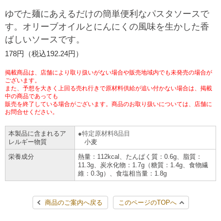
チケットサービス
宅配便
ゆでた麺にあえるだけの簡単便利なパスタソースで
ギフト
コピー
企業理念
セブン＆アイ・ホールディングスの重点課題
す。オリーブオイルとにんにくの風味を生かした香
加盟店オーナー募集
物件募集・購入
ばしいソースです。
セブン‐イレブンでお受取り
セブンチケット
切手・はがき・印紙
プリペイドカード・金券
プリント
会社概要
サステナビリティ活動基本方針
178円（税込192.24円）
アルバイト情報
採用情報
タワーレコード
停電時のサービス停止のお知らせ
チケットぴあ
セブン銀行ATM
ニンテンドー・ダウンロードカード
スキャン
貸借対照表・損益計算書
サステナビリティ推進体制
掲載商品は、店舗により取り扱いがない場合や販売地域内でも未発売の場合が
店舗検索
ネットショッピング
ございます。
また、予想を大きく上回る売れ行きで原材料供給が追い付かない場合は、掲載
お問い合わせ
セブンネットショッピング
イープラス
ご利用可能なお支払い方法
ファクス
中の商品であっても
沿革
GREEN CHALLENGE 2050
販売を終了している場合がございます。商品のお取り扱いについては、店舗に
Language
お問合せください。
CNプレイガイド
各種料金のお支払い
チケット
国内店舗数
4VISIONS
English (Corporate)
本製品に含まれるア
特定原材料8品目
レルギー物質
小麦
English (Services)
JTB
スマホプリペイド
プリペイドサービス
売上高、店舗数推移
サステナビリティニュース
栄養成分
熱量：112kcal、たんぱく質：0.6g、脂質：
中文[繁體字](服務)
11.3g、炭水化物：1.7g（糖質：1.4g、食物繊
維：0.3g）、食塩相当量：1.8g
レジでApple Accountにチャージ
スポーツ振興くじ
セブン‐イレブンの海外事業
简体中文(服务)
サステナビリティレポート
한국어(서비스)
商品のご案内へ戻る
このページのTOPへ
オンラインフォトサービス
行政サービス
データで見るセブン‐イレブン
報告書ライブラリー
ภาษาไทย(บริการ)