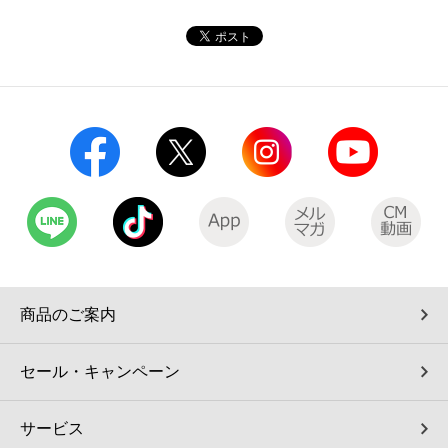
コインランドリー（店舗限定）
保険
セブン‐イレブンの「商品力」
宅配ロッカー（店舗限定）
学び・教育
セブン-イレブンの横顔
自転車シェアリング（店舗限定）
セブン-イレブンの歴史
モバイルバッテリーシェアリング（店舗限定）
モバイルWi-Fiバッテリーシェアリング（店舗限定）
荷物預かりサービス「ecbocloakエクボクローク」（店舗限定）
商品のご案内
パウダースペース ラブン（店舗限定）
セール・キャンペーン
ソフトバンクギフト
サービス