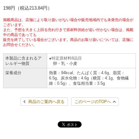
チケットサービス
198円（税込213.84円）
宅配便
ギフト
コピー
企業理念
セブン＆アイ・ホールディングスの重点課題
加盟店オーナー募集
物件募集・購入
掲載商品は、店舗により取り扱いがない場合や販売地域内でも未発売の場合が
セブン‐イレブンでお受取り
セブンチケット
切手・はがき・印紙
ございます。
プリペイドカード・金券
プリント
会社概要
サステナビリティ活動基本方針
また、予想を大きく上回る売れ行きで原材料供給が追い付かない場合は、掲載
アルバイト情報
採用情報
中の商品であっても
販売を終了している場合がございます。商品のお取り扱いについては、店舗に
タワーレコード
停電時のサービス停止のお知らせ
チケットぴあ
セブン銀行ATM
ニンテンドー・ダウンロードカード
スキャン
貸借対照表・損益計算書
サステナビリティ推進体制
お問合せください。
店舗検索
ネットショッピング
お問い合わせ
本製品に含まれるア
特定原材料8品目
セブンネットショッピング
イープラス
ご利用可能なお支払い方法
ファクス
沿革
GREEN CHALLENGE 2050
レルギー物質
卵・乳・小麦
Language
栄養成分
熱量：94kcal、たんぱく質：4.6g、脂質：
CNプレイガイド
各種料金のお支払い
チケット
6.5g、炭水化物：4.6g（糖質：4.1g、食物繊
国内店舗数
4VISIONS
English (Corporate)
維：0.5g）、食塩相当量：3.5g
English (Services)
JTB
スマホプリペイド
プリペイドサービス
売上高、店舗数推移
サステナビリティニュース
商品のご案内へ戻る
このページのTOPへ
中文[繁體字](服務)
レジでApple Accountにチャージ
スポーツ振興くじ
セブン‐イレブンの海外事業
简体中文(服务)
サステナビリティレポート
한국어(서비스)
オンラインフォトサービス
行政サービス
データで見るセブン‐イレブン
報告書ライブラリー
ภาษาไทย(บริการ)