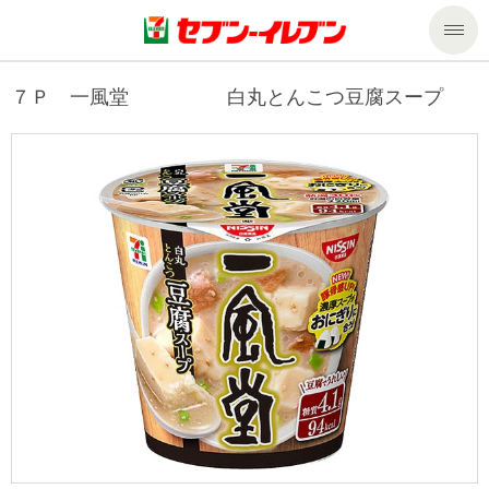
商品のご案内
７Ｐ 一風堂 白丸とんこつ豆腐スープ
セール・キャンペーン
商品のご案内トップ
今週の新商品
サービス
来週の新商品
企業情報
サービストップ
商品カテゴリ一覧
nanacoトップ
私たちの取組み
企業情報トップ
セブンプレミアム
マルチコピー機でできること
ニュースリリース
サステナビリティ
便利なサービス
食の安全・安心への取組み
マルチコピー機でできることトップ
ごあいさつ
サステナビリティトップ