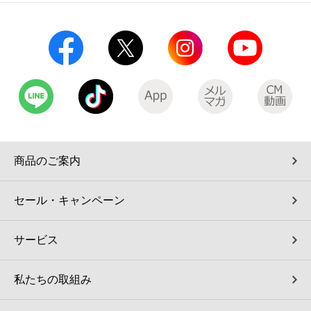
コインランドリー（店舗限定）
保険
セブン‐イレブンの「商品力」
宅配ロッカー（店舗限定）
学び・教育
セブン-イレブンの横顔
自転車シェアリング（店舗限定）
セブン-イレブンの歴史
モバイルバッテリーシェアリング（店舗限定）
商品のご案内
モバイルWi-Fiバッテリーシェアリング（店舗限定）
セール・キャンペーン
荷物預かりサービス「ecbocloakエクボクローク」（店舗限定）
サービス
パウダースペース ラブン（店舗限定）
私たちの取組み
ソフトバンクギフト