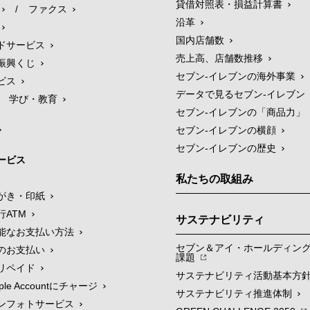
貸借対照表・損益計算書
/
ファクス
沿革
国内店舗数
ドサービス
売上高、店舗数推移
振興くじ
セブン‐イレブンの海外事業
ビス
データで見るセブン‐イレブン
学び・教育
セブン‐イレブンの「商品力」
セブン-イレブンの横顔
セブン-イレブンの歴史
ービス
私たちの取組み
がき・印紙
行ATM
サステナビリティ
能なお支払い方法
セブン＆アイ・ホールディン
のお支払い
課題
リペイド
サステナビリティ活動基本方
le Accountにチャージ
サステナビリティ推進体制
ンフォトサービス