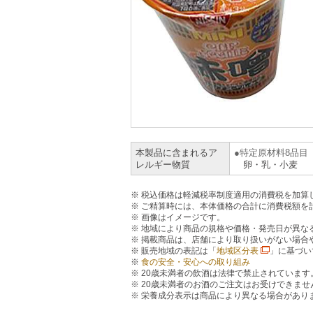
本製品に含まれるア
特定原材料8品目
レルギー物質
卵・乳・小麦
税込価格は軽減税率制度適用の消費税を加算
ご精算時には、本体価格の合計に消費税額を
画像はイメージです。
地域により商品の規格や価格・発売日が異な
掲載商品は、店舗により取り扱いがない場合
販売地域の表記は「
地域区分表
」に基づい
食の安全・安心への取り組み
20歳未満者の飲酒は法律で禁止されています
20歳未満者のお酒のご注文はお受けできませ
栄養成分表示は商品により異なる場合があり