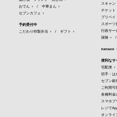
スキャン
おでん
/
中華まん
チケット
セブンカフェ
プリペイ
スポーツ
予約受付中
行政サー
こだわり特製弁当
/
ギフト
保険
/
nanaco
便利なサ
宅配便
切手・は
セブン銀
ご利用可
各種料金
スマホプ
レジでApp
オンライ