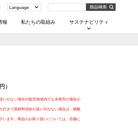
せ
Language
English
(Corporate)
情報
私たちの取組み
サステナビリティ
English
(Services)
中文[繁體字]
(服務)
简体中文(服务)
한국어(서비스)
ภาษาไทย
(บริการ)
8円）
扱いがない場合や販売地域内でも未発売の場合が
れ行きで原材料供給が追い付かない場合は、掲載
ざいます。商品のお取り扱いについては、店舗に