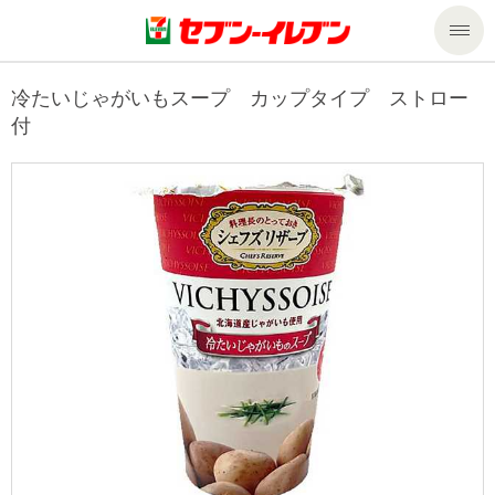
商品のご案内
冷たいじゃがいもスープ カップタイプ ストロー
付
セール・キャンペーン
商品のご案内トップ
今週の新商品
サービス
来週の新商品
企業情報
サービストップ
商品カテゴリ一覧
nanacoトップ
私たちの取組み
企業情報トップ
セブンプレミアム
マルチコピー機でできること
ニュースリリース
サステナビリティ
便利なサービス
食の安全・安心への取組み
マルチコピー機でできることトップ
ごあいさつ
サステナビリティトップ