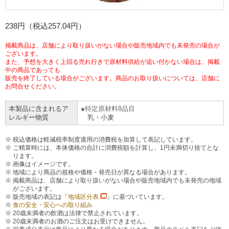
チケットサービス
宅配便
ギフト
コピー
企業理念
セブン＆アイ・ホールディングスの重点課題
238円（税込257.04円）
加盟店オーナー募集
物件募集・購入
セブン‐イレブンでお受取り
セブンチケット
切手・はがき・印紙
プリペイドカード・金券
プリント
会社概要
サステナビリティ活動基本方針
掲載商品は、店舗により取り扱いがない場合や販売地域内でも未発売の場合が
ございます。
アルバイト情報
採用情報
また、予想を大きく上回る売れ行きで原材料供給が追い付かない場合は、掲載
タワーレコード
停電時のサービス停止のお知らせ
チケットぴあ
セブン銀行ATM
中の商品であっても
ニンテンドー・ダウンロードカード
スキャン
貸借対照表・損益計算書
サステナビリティ推進体制
販売を終了している場合がございます。商品のお取り扱いについては、店舗に
店舗検索
ネットショッピング
お問合せください。
お問い合わせ
セブンネットショッピング
イープラス
ご利用可能なお支払い方法
ファクス
沿革
GREEN CHALLENGE 2050
本製品に含まれるア
特定原材料8品目
Language
レルギー物質
乳・小麦
CNプレイガイド
各種料金のお支払い
チケット
国内店舗数
4VISIONS
English (Corporate)
税込価格は軽減税率制度適用の消費税を加算して表記しています。
ご精算時には、本体価格の合計に消費税額を計算し、1円未満切り捨てとな
English (Services)
JTB
スマホプリペイド
ります。
プリペイドサービス
売上高、店舗数推移
サステナビリティニュース
画像はイメージです。
中文[繁體字](服務)
地域により商品の規格や価格・発売日が異なる場合があります。
掲載商品は、店舗により取り扱いがない場合や販売地域内でも未発売の地域
レジでApple Accountにチャージ
スポーツ振興くじ
セブン‐イレブンの海外事業
简体中文(服务)
サステナビリティレポート
がございます。
販売地域の表記は「
地域区分表
」に基づいています。
한국어(서비스)
食の安全・安心への取り組み
オンラインフォトサービス
20歳未満者の飲酒は法律で禁止されています。
行政サービス
データで見るセブン‐イレブン
報告書ライブラリー
20歳未満者のお酒のご注文はお受けできません。
ภาษาไทย(บริการ)