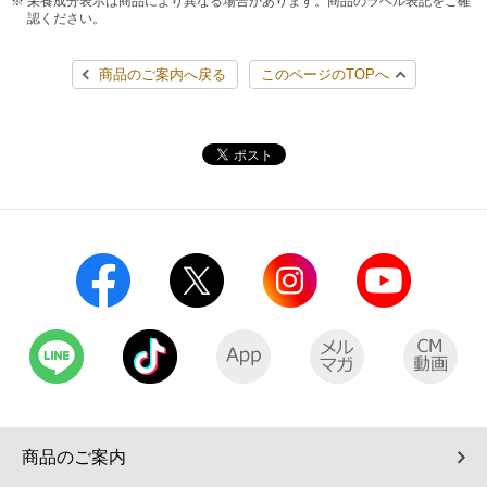
栄養成分表示は商品により異なる場合があります。商品のラベル表記をご確
認ください。
コインランドリー（店舗限定）
保険
セブン‐イレブンの「商品力」
商品のご案内へ戻る
このページのTOPへ
宅配ロッカー（店舗限定）
学び・教育
セブン-イレブンの横顔
自転車シェアリング（店舗限定）
セブン-イレブンの歴史
モバイルバッテリーシェアリング（店舗限定）
モバイルWi-Fiバッテリーシェアリング（店舗限定）
荷物預かりサービス「ecbocloakエクボクローク」（店舗限定）
パウダースペース ラブン（店舗限定）
ソフトバンクギフト
商品のご案内