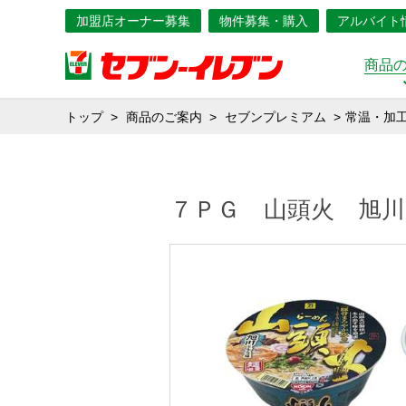
加盟店オーナー募集
物件募集・購入
アルバイト
商品
トップ
商品のご案内
セブンプレミアム
常温・加
７ＰＧ 山頭火 旭