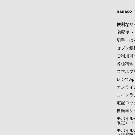
nanaco
便利なサ
宅配便
切手・は
セブン銀
ご利用可
各種料金
スマホプ
レジでApp
オンライ
コインラ
宅配ロッ
自転車シ
モバイル
限定）
モバイルW
（店舗限