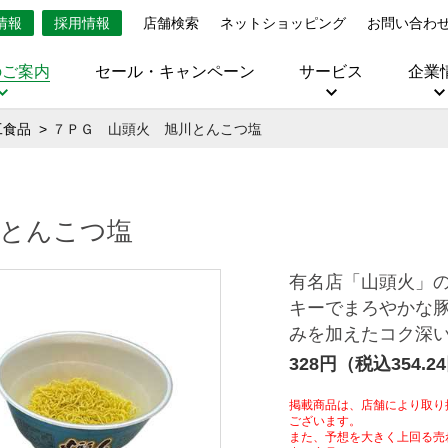
情報
採用情報
店舗検索
ネットショッピング
お問い合わ
のご案内
セール・キャンペーン
サービス
企業
工食品
７ＰＧ 山頭火 旭川とんこつ塩
川とんこつ塩
有名店「山頭火」
キーでまろやかな
みを加えたコク深
328円（税込354.2
掲載商品は、店舗により取り
ございます。
また、予想を大きく上回る売