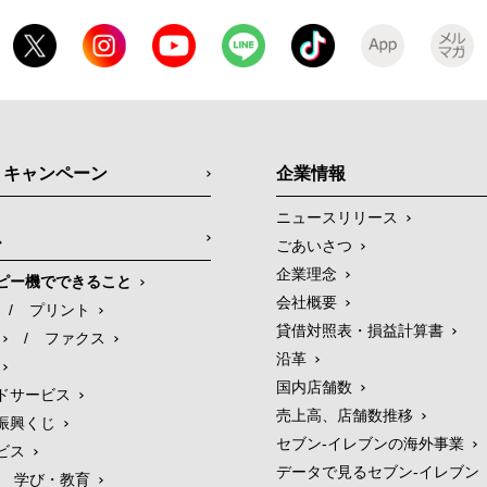
・キャンペーン
企業情報
ニュースリリース
ス
ごあいさつ
企業理念
ピー機でできること
会社概要
/
プリント
貸借対照表・損益計算書
/
ファクス
沿革
国内店舗数
ドサービス
売上高、店舗数推移
振興くじ
セブン‐イレブンの海外事業
ビス
データで見るセブン‐イレブン
学び・教育