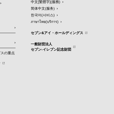
中文[繁體字](服務)
简体中文(服务)
한국어(서비스)
ภาษาไทย(บริการ)
セブン&アイ・ホールディングス
一般財団法人
セブン-イレブン記念財団
グスの重点
針