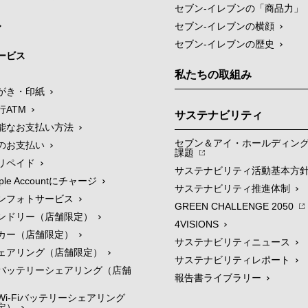
セブン‐イレブンの「商品力」
セブン-イレブンの横顔
セブン-イレブンの歴史
ービス
私たちの取組み
がき・印紙
行ATM
サステナビリティ
能なお支払い方法
セブン＆アイ・ホールディン
のお支払い
課題
リペイド
サステナビリティ活動基本方
le Accountにチャージ
サステナビリティ推進体制
ンフォトサービス
GREEN CHALLENGE 2050
ンドリー（店舗限定）
4VISIONS
カー（店舗限定）
サステナビリティニュース
ェアリング（店舗限定）
サステナビリティレポート
バッテリーシェアリング（店舗
報告書ライブラリー
i-Fiバッテリーシェアリング
定）