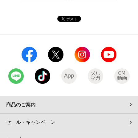
コインランドリー（店舗限定）
保険
セブン‐イレブンの「商品力」
宅配ロッカー（店舗限定）
学び・教育
セブン-イレブンの横顔
自転車シェアリング（店舗限定）
セブン-イレブンの歴史
モバイルバッテリーシェアリング（店舗限定）
モバイルWi-Fiバッテリーシェアリング（店舗限定）
荷物預かりサービス「ecbocloakエクボクローク」（店舗限定）
商品のご案内
パウダースペース ラブン（店舗限定）
セール・キャンペーン
ソフトバンクギフト