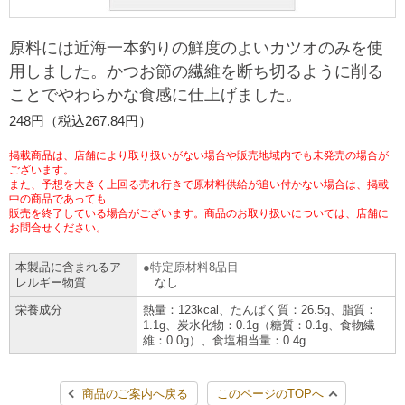
チケットサービス
宅配便
ギフト
コピー
企業理念
セブン＆アイ・ホールディングスの重点課題
原料には近海一本釣りの鮮度のよいカツオのみを使
加盟店オーナー募集
物件募集・購入
用しました。かつお節の繊維を断ち切るように削る
セブン‐イレブンでお受取り
セブンチケット
切手・はがき・印紙
プリペイドカード・金券
プリント
会社概要
サステナビリティ活動基本方針
ことでやわらかな食感に仕上げました。
アルバイト情報
採用情報
248円（税込267.84円）
タワーレコード
停電時のサービス停止のお知らせ
チケットぴあ
セブン銀行ATM
ニンテンドー・ダウンロードカード
スキャン
貸借対照表・損益計算書
サステナビリティ推進体制
店舗検索
ネットショッピング
掲載商品は、店舗により取り扱いがない場合や販売地域内でも未発売の場合が
お問い合わせ
セブンネットショッピング
ございます。
イープラス
ご利用可能なお支払い方法
ファクス
沿革
GREEN CHALLENGE 2050
また、予想を大きく上回る売れ行きで原材料供給が追い付かない場合は、掲載
中の商品であっても
Language
販売を終了している場合がございます。商品のお取り扱いについては、店舗に
CNプレイガイド
各種料金のお支払い
チケット
お問合せください。
国内店舗数
4VISIONS
English (Corporate)
本製品に含まれるア
特定原材料8品目
English (Services)
JTB
スマホプリペイド
プリペイドサービス
売上高、店舗数推移
サステナビリティニュース
レルギー物質
なし
中文[繁體字](服務)
栄養成分
熱量：123kcal、たんぱく質：26.5g、脂質：
1.1g、炭水化物：0.1g（糖質：0.1g、食物繊
レジでApple Accountにチャージ
スポーツ振興くじ
セブン‐イレブンの海外事業
简体中文(服务)
サステナビリティレポート
維：0.0g）、食塩相当量：0.4g
한국어(서비스)
オンラインフォトサービス
行政サービス
データで見るセブン‐イレブン
報告書ライブラリー
商品のご案内へ戻る
このページのTOPへ
ภาษาไทย(บริการ)