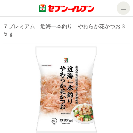
商品のご案内
７プレミアム 近海一本釣り やわらか花かつお３
５ｇ
セール・キャンペーン
商品のご案内トップ
今週の新商品
サービス
来週の新商品
企業情報
サービストップ
商品カテゴリ一覧
nanacoトップ
私たちの取組み
企業情報トップ
セブンプレミアム
マルチコピー機でできること
ニュースリリース
サステナビリティ
便利なサービス
食の安全・安心への取組み
マルチコピー機でできることトップ
ごあいさつ
サステナビリティトップ