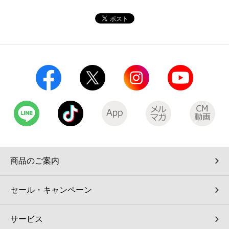
コインランドリー（店舗限定）
保険
セブン‐イレブンの「商品力」
宅配ロッカー（店舗限定）
学び・教育
セブン-イレブンの横顔
自転車シェアリング（店舗限定）
セブン-イレブンの歴史
モバイルバッテリーシェアリング（店舗限定）
モバイルWi-Fiバッテリーシェアリング（店舗限定）
荷物預かりサービス「ecbocloakエクボクローク」（店舗限定）
商品のご案内
パウダースペース ラブン（店舗限定）
セール・キャンペーン
ソフトバンクギフト
サービス