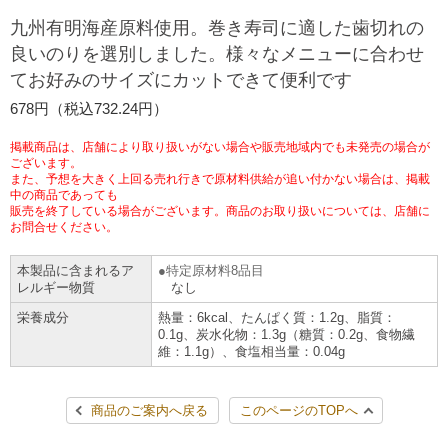
チケットサービス
宅配便
九州有明海産原料使用。巻き寿司に適した歯切れの
ギフト
コピー
企業理念
セブン＆アイ・ホールディングスの重点課題
良いのりを選別しました。様々なメニューに合わせ
加盟店オーナー募集
物件募集・購入
てお好みのサイズにカットできて便利です
セブン‐イレブンでお受取り
セブンチケット
切手・はがき・印紙
プリペイドカード・金券
プリント
会社概要
サステナビリティ活動基本方針
678円（税込732.24円）
アルバイト情報
採用情報
タワーレコード
停電時のサービス停止のお知らせ
チケットぴあ
セブン銀行ATM
ニンテンドー・ダウンロードカード
スキャン
貸借対照表・損益計算書
サステナビリティ推進体制
掲載商品は、店舗により取り扱いがない場合や販売地域内でも未発売の場合が
店舗検索
ネットショッピング
ございます。
また、予想を大きく上回る売れ行きで原材料供給が追い付かない場合は、掲載
お問い合わせ
セブンネットショッピング
イープラス
ご利用可能なお支払い方法
ファクス
中の商品であっても
沿革
GREEN CHALLENGE 2050
販売を終了している場合がございます。商品のお取り扱いについては、店舗に
Language
お問合せください。
CNプレイガイド
各種料金のお支払い
チケット
国内店舗数
4VISIONS
English (Corporate)
本製品に含まれるア
特定原材料8品目
レルギー物質
なし
English (Services)
JTB
スマホプリペイド
プリペイドサービス
売上高、店舗数推移
サステナビリティニュース
栄養成分
熱量：6kcal、たんぱく質：1.2g、脂質：
中文[繁體字](服務)
0.1g、炭水化物：1.3g（糖質：0.2g、食物繊
維：1.1g）、食塩相当量：0.04g
レジでApple Accountにチャージ
スポーツ振興くじ
セブン‐イレブンの海外事業
简体中文(服务)
サステナビリティレポート
한국어(서비스)
商品のご案内へ戻る
このページのTOPへ
オンラインフォトサービス
行政サービス
データで見るセブン‐イレブン
報告書ライブラリー
ภาษาไทย(บริการ)