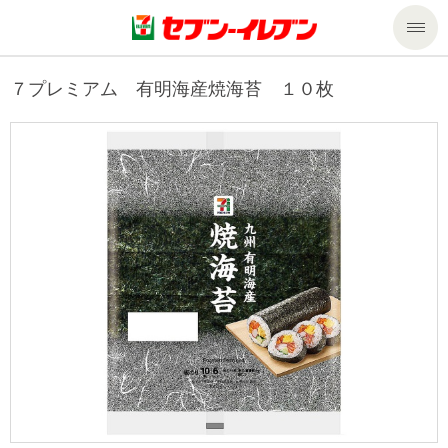
商品のご案内
７プレミアム 有明海産焼海苔 １０枚
セール・キャンペーン
商品のご案内トップ
今週の新商品
サービス
来週の新商品
企業情報
サービストップ
商品カテゴリ一覧
nanacoトップ
私たちの取組み
企業情報トップ
セブンプレミアム
マルチコピー機でできること
ニュースリリース
サステナビリティ
便利なサービス
食の安全・安心への取組み
マルチコピー機でできることトップ
ごあいさつ
サステナビリティトップ