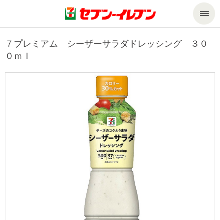
商品のご案内
７プレミアム シーザーサラダドレッシング ３０
０ｍｌ
セール・キャンペーン
商品のご案内トップ
今週の新商品
サービス
来週の新商品
企業情報
サービストップ
商品カテゴリ一覧
nanacoトップ
私たちの取組み
企業情報トップ
セブンプレミアム
マルチコピー機でできること
ニュースリリース
サステナビリティ
便利なサービス
食の安全・安心への取組み
マルチコピー機でできることトップ
ごあいさつ
サステナビリティトップ