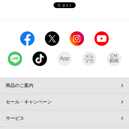
コインランドリー（店舗限定）
保険
セブン‐イレブンの「商品力」
宅配ロッカー（店舗限定）
学び・教育
セブン-イレブンの横顔
自転車シェアリング（店舗限定）
セブン-イレブンの歴史
モバイルバッテリーシェアリング（店舗限定）
モバイルWi-Fiバッテリーシェアリング（店舗限定）
商品のご案内
荷物預かりサービス「ecbocloakエクボクローク」（店舗限定）
セール・キャンペーン
パウダースペース ラブン（店舗限定）
サービス
ソフトバンクギフト