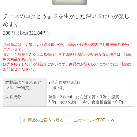
チケットサービス
宅配便
ギフト
コピー
企業理念
セブン＆アイ・ホールディングスの重点課題
チーズのコクとうま味を生かした深い味わいが楽し
加盟店オーナー募集
物件募集・購入
めます
セブン‐イレブンでお受取り
セブンチケット
切手・はがき・印紙
プリペイドカード・金券
プリント
会社概要
サステナビリティ活動基本方針
298円（税込321.84円）
アルバイト情報
採用情報
タワーレコード
停電時のサービス停止のお知らせ
チケットぴあ
セブン銀行ATM
ニンテンドー・ダウンロードカード
スキャン
貸借対照表・損益計算書
サステナビリティ推進体制
掲載商品は、店舗により取り扱いがない場合や販売地域内でも未発売の場合が
店舗検索
ネットショッピング
ございます。
また、予想を大きく上回る売れ行きで原材料供給が追い付かない場合は、掲載
お問い合わせ
セブンネットショッピング
イープラス
ご利用可能なお支払い方法
ファクス
中の商品であっても
沿革
GREEN CHALLENGE 2050
販売を終了している場合がございます。商品のお取り扱いについては、店舗に
お問合せください。
Language
CNプレイガイド
各種料金のお支払い
チケット
国内店舗数
4VISIONS
English (Corporate)
本製品に含まれるア
特定原材料8品目
レルギー物質
卵・乳
English (Services)
JTB
スマホプリペイド
プリペイドサービス
売上高、店舗数推移
サステナビリティニュース
栄養成分
熱量：37kcal、たんぱく質：0.3g、脂質：
中文[繁體字](服務)
3.3g、炭水化物：1.4g、食塩相当量：0.7g
レジでApple Accountにチャージ
スポーツ振興くじ
セブン‐イレブンの海外事業
简体中文(服务)
サステナビリティレポート
商品のご案内へ戻る
このページのTOPへ
한국어(서비스)
オンラインフォトサービス
行政サービス
データで見るセブン‐イレブン
報告書ライブラリー
ภาษาไทย(บริการ)