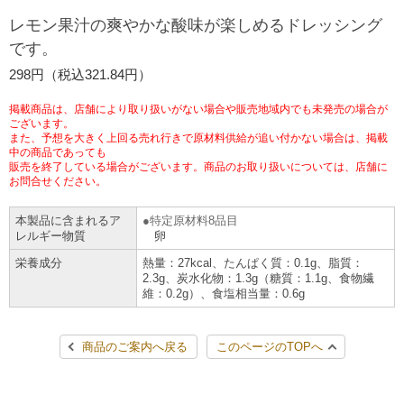
チケットサービス
宅配便
レモン果汁の爽やかな酸味が楽しめるドレッシング
ギフト
コピー
企業理念
セブン＆アイ・ホールディングスの重点課題
です。
加盟店オーナー募集
物件募集・購入
セブン‐イレブンでお受取り
セブンチケット
切手・はがき・印紙
298円（税込321.84円）
プリペイドカード・金券
プリント
会社概要
サステナビリティ活動基本方針
アルバイト情報
採用情報
掲載商品は、店舗により取り扱いがない場合や販売地域内でも未発売の場合が
タワーレコード
停電時のサービス停止のお知らせ
チケットぴあ
セブン銀行ATM
ございます。
ニンテンドー・ダウンロードカード
スキャン
貸借対照表・損益計算書
サステナビリティ推進体制
また、予想を大きく上回る売れ行きで原材料供給が追い付かない場合は、掲載
店舗検索
ネットショッピング
中の商品であっても
お問い合わせ
販売を終了している場合がございます。商品のお取り扱いについては、店舗に
セブンネットショッピング
イープラス
ご利用可能なお支払い方法
ファクス
沿革
GREEN CHALLENGE 2050
お問合せください。
Language
本製品に含まれるア
特定原材料8品目
CNプレイガイド
各種料金のお支払い
チケット
国内店舗数
4VISIONS
English (Corporate)
レルギー物質
卵
栄養成分
熱量：27kcal、たんぱく質：0.1g、脂質：
English (Services)
JTB
スマホプリペイド
プリペイドサービス
2.3g、炭水化物：1.3g（糖質：1.1g、食物繊
売上高、店舗数推移
サステナビリティニュース
維：0.2g）、食塩相当量：0.6g
中文[繁體字](服務)
レジでApple Accountにチャージ
スポーツ振興くじ
セブン‐イレブンの海外事業
简体中文(服务)
サステナビリティレポート
商品のご案内へ戻る
このページのTOPへ
한국어(서비스)
オンラインフォトサービス
行政サービス
データで見るセブン‐イレブン
報告書ライブラリー
ภาษาไทย(บริการ)