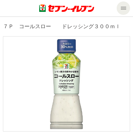
商品のご案内
７Ｐ コールスロー ドレッシング３００ｍｌ
セール・キャンペーン
商品のご案内トップ
今週の新商品
サービス
来週の新商品
企業情報
サービストップ
商品カテゴリ一覧
nanacoトップ
私たちの取組み
企業情報トップ
セブンプレミアム
マルチコピー機でできること
ニュースリリース
サステナビリティ
便利なサービス
食の安全・安心への取組み
マルチコピー機でできることトップ
ごあいさつ
サステナビリティトップ