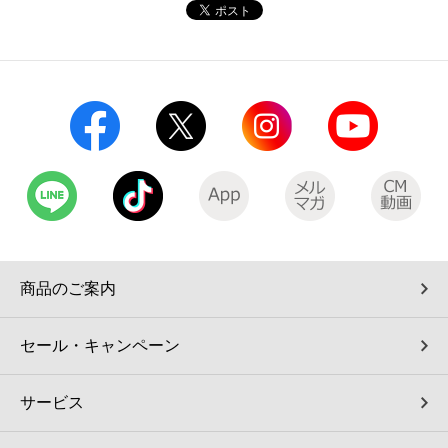
コインランドリー（店舗限定）
保険
セブン‐イレブンの「商品力」
宅配ロッカー（店舗限定）
学び・教育
セブン-イレブンの横顔
自転車シェアリング（店舗限定）
セブン-イレブンの歴史
モバイルバッテリーシェアリング（店舗限定）
モバイルWi-Fiバッテリーシェアリング（店舗限定）
商品のご案内
荷物預かりサービス「ecbocloakエクボクローク」（店舗限定）
セール・キャンペーン
パウダースペース ラブン（店舗限定）
サービス
ソフトバンクギフト