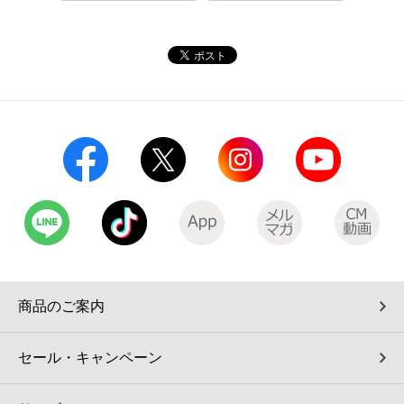
コインランドリー（店舗限定）
保険
セブン‐イレブンの「商品力」
宅配ロッカー（店舗限定）
学び・教育
セブン-イレブンの横顔
自転車シェアリング（店舗限定）
セブン-イレブンの歴史
モバイルバッテリーシェアリング（店舗限定）
モバイルWi-Fiバッテリーシェアリング（店舗限定）
荷物預かりサービス「ecbocloakエクボクローク」（店舗限定）
商品のご案内
パウダースペース ラブン（店舗限定）
セール・キャンペーン
ソフトバンクギフト