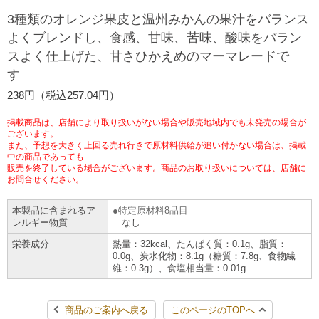
3種類のオレンジ果皮と温州みかんの果汁をバランス
チケットサービス
宅配便
ギフト
コピー
企業理念
セブン＆アイ・ホールディングスの重点課題
よくブレンドし、食感、甘味、苦味、酸味をバラン
加盟店オーナー募集
物件募集・購入
スよく仕上げた、甘さひかえめのマーマレードで
セブン‐イレブンでお受取り
セブンチケット
切手・はがき・印紙
プリペイドカード・金券
プリント
会社概要
サステナビリティ活動基本方針
す
アルバイト情報
採用情報
238円（税込257.04円）
タワーレコード
停電時のサービス停止のお知らせ
チケットぴあ
セブン銀行ATM
ニンテンドー・ダウンロードカード
スキャン
貸借対照表・損益計算書
サステナビリティ推進体制
店舗検索
ネットショッピング
掲載商品は、店舗により取り扱いがない場合や販売地域内でも未発売の場合が
お問い合わせ
ございます。
セブンネットショッピング
イープラス
ご利用可能なお支払い方法
ファクス
沿革
GREEN CHALLENGE 2050
また、予想を大きく上回る売れ行きで原材料供給が追い付かない場合は、掲載
中の商品であっても
Language
販売を終了している場合がございます。商品のお取り扱いについては、店舗に
CNプレイガイド
各種料金のお支払い
チケット
お問合せください。
国内店舗数
4VISIONS
English (Corporate)
本製品に含まれるア
特定原材料8品目
English (Services)
JTB
スマホプリペイド
プリペイドサービス
売上高、店舗数推移
レルギー物質
なし
サステナビリティニュース
中文[繁體字](服務)
栄養成分
熱量：32kcal、たんぱく質：0.1g、脂質：
0.0g、炭水化物：8.1g（糖質：7.8g、食物繊
レジでApple Accountにチャージ
スポーツ振興くじ
セブン‐イレブンの海外事業
简体中文(服务)
サステナビリティレポート
維：0.3g）、食塩相当量：0.01g
한국어(서비스)
オンラインフォトサービス
行政サービス
データで見るセブン‐イレブン
報告書ライブラリー
商品のご案内へ戻る
このページのTOPへ
ภาษาไทย(บริการ)