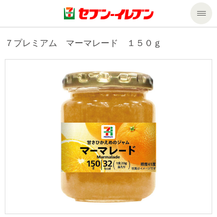
商品のご案内
７プレミアム マーマレード １５０ｇ
セール・キャンペーン
商品のご案内トップ
今週の新商品
サービス
来週の新商品
企業情報
サービストップ
商品カテゴリ一覧
nanacoトップ
私たちの取組み
企業情報トップ
セブンプレミアム
マルチコピー機でできること
ニュースリリース
サステナビリティ
便利なサービス
食の安全・安心への取組み
マルチコピー機でできることトップ
ごあいさつ
サステナビリティトップ