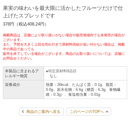
チケットサービス
宅配便
果実の味わいを最大限に活かしたフルーツだけで仕
ギフト
コピー
企業理念
セブン＆アイ・ホールディングスの重点課題
上げたスプレッドです
加盟店オーナー募集
物件募集・購入
セブン‐イレブンでお受取り
セブンチケット
切手・はがき・印紙
378円（税込408.24円）
プリペイドカード・金券
プリント
会社概要
サステナビリティ活動基本方針
アルバイト情報
採用情報
掲載商品は、店舗により取り扱いがない場合や販売地域内でも未発売の場合が
タワーレコード
停電時のサービス停止のお知らせ
チケットぴあ
セブン銀行ATM
ございます。
ニンテンドー・ダウンロードカード
スキャン
貸借対照表・損益計算書
サステナビリティ推進体制
また、予想を大きく上回る売れ行きで原材料供給が追い付かない場合は、掲載
店舗検索
ネットショッピング
中の商品であっても
お問い合わせ
販売を終了している場合がございます。商品のお取り扱いについては、店舗に
セブンネットショッピング
イープラス
ご利用可能なお支払い方法
ファクス
沿革
GREEN CHALLENGE 2050
お問合せください。
Language
本製品に含まれるア
特定原材料8品目
CNプレイガイド
各種料金のお支払い
チケット
国内店舗数
4VISIONS
English (Corporate)
レルギー物質
なし
栄養成分
熱量：26kcal、たんぱく質：0.1g、脂質：
English (Services)
JTB
スマホプリペイド
プリペイドサービス
0.0g、炭水化物：6.6g（糖質：6.3g、食物繊
売上高、店舗数推移
サステナビリティニュース
維：0.3g）、食塩相当量：0.01g
中文[繁體字](服務)
レジでApple Accountにチャージ
スポーツ振興くじ
セブン‐イレブンの海外事業
简体中文(服务)
サステナビリティレポート
商品のご案内へ戻る
このページのTOPへ
한국어(서비스)
オンラインフォトサービス
行政サービス
データで見るセブン‐イレブン
報告書ライブラリー
ภาษาไทย(บริการ)