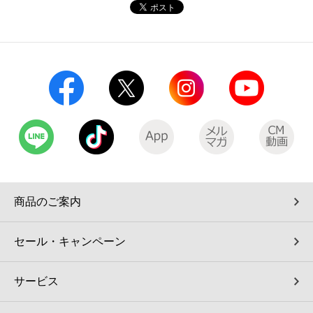
コインランドリー（店舗限定）
保険
セブン‐イレブンの「商品力」
宅配ロッカー（店舗限定）
学び・教育
セブン-イレブンの横顔
自転車シェアリング（店舗限定）
セブン-イレブンの歴史
モバイルバッテリーシェアリング（店舗限定）
モバイルWi-Fiバッテリーシェアリング（店舗限定）
商品のご案内
荷物預かりサービス「ecbocloakエクボクローク」（店舗限定）
セール・キャンペーン
パウダースペース ラブン（店舗限定）
サービス
ソフトバンクギフト