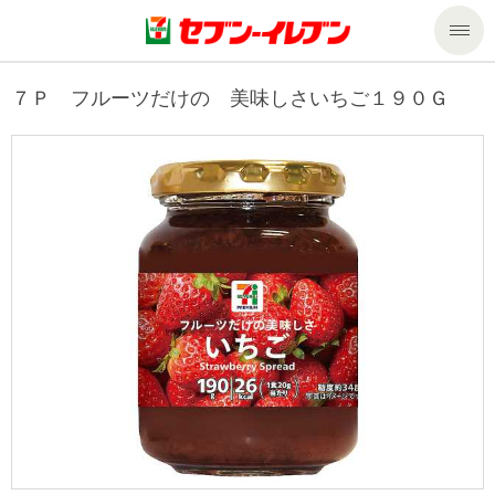
商品のご案内
７Ｐ フルーツだけの 美味しさいちご１９０Ｇ
セール・キャンペーン
商品のご案内トップ
今週の新商品
サービス
来週の新商品
企業情報
サービストップ
商品カテゴリ一覧
nanacoトップ
私たちの取組み
企業情報トップ
セブンプレミアム
マルチコピー機でできること
ニュースリリース
サステナビリティ
便利なサービス
食の安全・安心への取組み
マルチコピー機でできることトップ
ごあいさつ
サステナビリティトップ