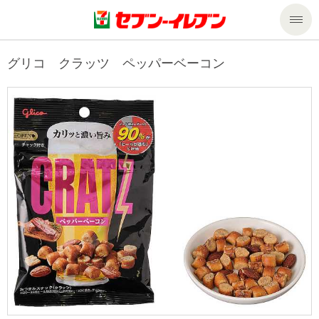
商品のご案内
グリコ クラッツ ペッパーベーコン
セール・キャンペーン
商品のご案内トップ
今週の新商品
サービス
来週の新商品
企業情報
サービストップ
商品カテゴリ一覧
nanacoトップ
私たちの取組み
企業情報トップ
セブンプレミアム
マルチコピー機でできること
ニュースリリース
サステナビリティ
便利なサービス
食の安全・安心への取組み
マルチコピー機でできることトップ
ごあいさつ
サステナビリティトップ