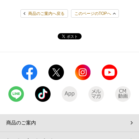
コインランドリー（店舗限定）
保険
セブン‐イレブンの「商品力」
商品のご案内へ戻る
このページのTOPへ
宅配ロッカー（店舗限定）
学び・教育
セブン-イレブンの横顔
自転車シェアリング（店舗限定）
セブン-イレブンの歴史
モバイルバッテリーシェアリング（店舗限定）
モバイルWi-Fiバッテリーシェアリング（店舗限定）
荷物預かりサービス「ecbocloakエクボクローク」（店舗限定）
パウダースペース ラブン（店舗限定）
商品のご案内
ソフトバンクギフト