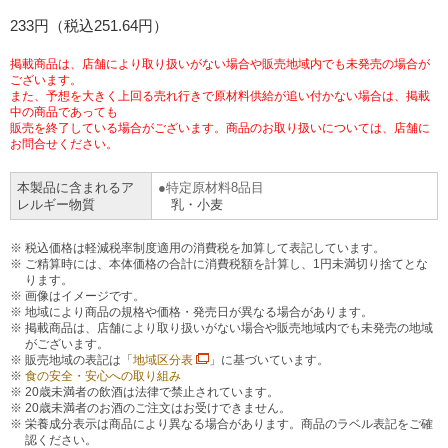
チケットサービス
233円（税込251.64円）
宅配便
ギフト
コピー
企業理念
セブン＆アイ・ホールディングスの重点課題
加盟店オーナー募集
物件募集・購入
掲載商品は、店舗により取り扱いがない場合や販売地域内でも未発売の場合が
セブン‐イレブンでお受取り
セブンチケット
切手・はがき・印紙
ございます。
プリペイドカード・金券
プリント
会社概要
サステナビリティ活動基本方針
また、予想を大きく上回る売れ行きで原材料供給が追い付かない場合は、掲載
アルバイト情報
採用情報
中の商品であっても
販売を終了している場合がございます。商品のお取り扱いについては、店舗に
タワーレコード
停電時のサービス停止のお知らせ
チケットぴあ
セブン銀行ATM
ニンテンドー・ダウンロードカード
スキャン
貸借対照表・損益計算書
サステナビリティ推進体制
お問合せください。
店舗検索
ネットショッピング
お問い合わせ
本製品に含まれるア
特定原材料8品目
セブンネットショッピング
イープラス
ご利用可能なお支払い方法
ファクス
沿革
GREEN CHALLENGE 2050
レルギー物質
乳・小麦
Language
CNプレイガイド
各種料金のお支払い
税込価格は軽減税率制度適用の消費税を加算して表記しています。
チケット
国内店舗数
4VISIONS
English (Corporate)
ご精算時には、本体価格の合計に消費税額を計算し、1円未満切り捨てとな
ります。
English (Services)
画像はイメージです。
JTB
スマホプリペイド
プリペイドサービス
売上高、店舗数推移
サステナビリティニュース
地域により商品の規格や価格・発売日が異なる場合があります。
掲載商品は、店舗により取り扱いがない場合や販売地域内でも未発売の地域
中文[繁體字](服務)
がございます。
レジでApple Accountにチャージ
販売地域の表記は「
地域区分表
」に基づいています。
スポーツ振興くじ
セブン‐イレブンの海外事業
简体中文(服务)
サステナビリティレポート
食の安全・安心への取り組み
20歳未満者の飲酒は法律で禁止されています。
한국어(서비스)
20歳未満者のお酒のご注文はお受けできません。
オンラインフォトサービス
行政サービス
データで見るセブン‐イレブン
報告書ライブラリー
栄養成分表示は商品により異なる場合があります。商品のラベル表記をご確
ภาษาไทย(บริการ)
認ください。