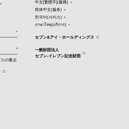
中文[繁體字](服務)
简体中文(服务)
한국어(서비스)
ภาษาไทย(บริการ)
セブン&アイ・ホールディングス
一般財団法人
セブン-イレブン記念財団
グスの重点
針