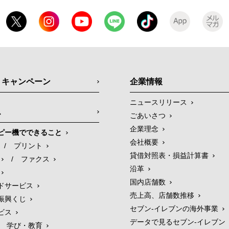
・キャンペーン
企業情報
ニュースリリース
ス
ごあいさつ
企業理念
ピー機でできること
会社概要
/
プリント
貸借対照表・損益計算書
/
ファクス
沿革
国内店舗数
ドサービス
売上高、店舗数推移
振興くじ
セブン‐イレブンの海外事業
ビス
データで見るセブン‐イレブン
学び・教育