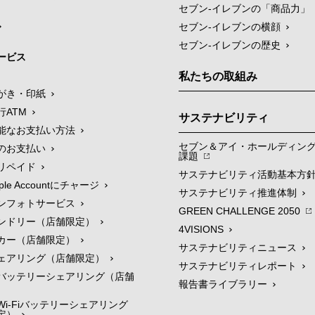
セブン‐イレブンの「商品力」
セブン-イレブンの横顔
セブン-イレブンの歴史
ービス
私たちの取組み
がき・印紙
行ATM
サステナビリティ
能なお支払い方法
セブン＆アイ・ホールディン
のお支払い
課題
リペイド
サステナビリティ活動基本方
le Accountにチャージ
サステナビリティ推進体制
ンフォトサービス
GREEN CHALLENGE 2050
ンドリー（店舗限定）
4VISIONS
カー（店舗限定）
サステナビリティニュース
ェアリング（店舗限定）
サステナビリティレポート
バッテリーシェアリング（店舗
報告書ライブラリー
i-Fiバッテリーシェアリング
定）