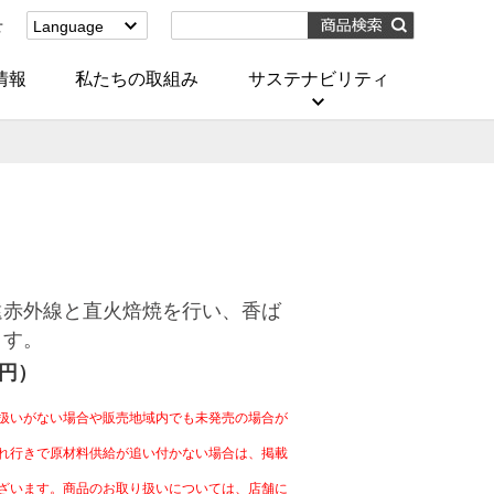
せ
Language
English
(Corporate)
情報
私たちの取組み
サステナビリティ
English
(Services)
中文[繁體字]
(服務)
简体中文(服务)
한국어(서비스)
ภาษาไทย
(บริการ)
遠赤外線と直火焙焼を行い、香ば
ます。
4円）
扱いがない場合や販売地域内でも未発売の場合が
れ行きで原材料供給が追い付かない場合は、掲載
ざいます。商品のお取り扱いについては、店舗に