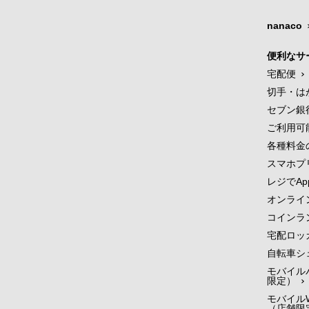
nanaco
便利なサ
宅配便
切手・は
セブン銀
ご利用可
各種料金
スマホプ
レジでApp
オンライ
コインラ
宅配ロッ
自転車シ
モバイル
限定）
モバイルW
（店舗限