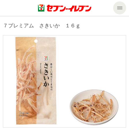
商品のご案内
７プレミアム さきいか １６ｇ
セール・キャンペーン
商品のご案内トップ
今週の新商品
サービス
来週の新商品
企業情報
サービストップ
商品カテゴリ一覧
nanacoトップ
私たちの取組み
企業情報トップ
セブンプレミアム
マルチコピー機でできること
ニュースリリース
サステナビリティ
便利なサービス
食の安全・安心への取組み
マルチコピー機でできることトップ
ごあいさつ
サステナビリティトップ