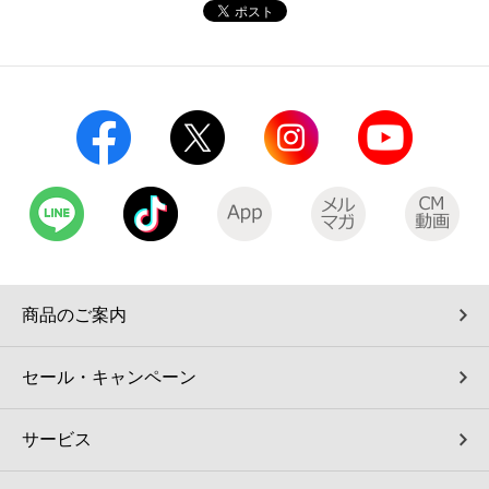
コインランドリー（店舗限定）
保険
セブン‐イレブンの「商品力」
宅配ロッカー（店舗限定）
学び・教育
セブン-イレブンの横顔
自転車シェアリング（店舗限定）
セブン-イレブンの歴史
モバイルバッテリーシェアリング（店舗限定）
モバイルWi-Fiバッテリーシェアリング（店舗限定）
商品のご案内
荷物預かりサービス「ecbocloakエクボクローク」（店舗限定）
セール・キャンペーン
パウダースペース ラブン（店舗限定）
サービス
ソフトバンクギフト