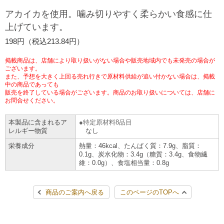
チケットサービス
宅配便
アカイカを使用。噛み切りやすく柔らかい食感に仕
ギフト
コピー
企業理念
セブン＆アイ・ホールディングスの重点課題
上げています。
加盟店オーナー募集
物件募集・購入
セブン‐イレブンでお受取り
セブンチケット
切手・はがき・印紙
198円（税込213.84円）
プリペイドカード・金券
プリント
会社概要
サステナビリティ活動基本方針
アルバイト情報
採用情報
掲載商品は、店舗により取り扱いがない場合や販売地域内でも未発売の場合が
タワーレコード
停電時のサービス停止のお知らせ
チケットぴあ
セブン銀行ATM
ございます。
ニンテンドー・ダウンロードカード
スキャン
貸借対照表・損益計算書
サステナビリティ推進体制
また、予想を大きく上回る売れ行きで原材料供給が追い付かない場合は、掲載
店舗検索
ネットショッピング
中の商品であっても
お問い合わせ
販売を終了している場合がございます。商品のお取り扱いについては、店舗に
セブンネットショッピング
イープラス
ご利用可能なお支払い方法
ファクス
沿革
GREEN CHALLENGE 2050
お問合せください。
Language
本製品に含まれるア
特定原材料8品目
CNプレイガイド
各種料金のお支払い
チケット
国内店舗数
4VISIONS
English (Corporate)
レルギー物質
なし
栄養成分
熱量：46kcal、たんぱく質：7.9g、脂質：
English (Services)
JTB
スマホプリペイド
プリペイドサービス
0.1g、炭水化物：3.4g（糖質：3.4g、食物繊
売上高、店舗数推移
サステナビリティニュース
維：0.0g）、食塩相当量：0.8g
中文[繁體字](服務)
レジでApple Accountにチャージ
スポーツ振興くじ
セブン‐イレブンの海外事業
简体中文(服务)
サステナビリティレポート
商品のご案内へ戻る
このページのTOPへ
한국어(서비스)
オンラインフォトサービス
行政サービス
データで見るセブン‐イレブン
報告書ライブラリー
ภาษาไทย(บริการ)