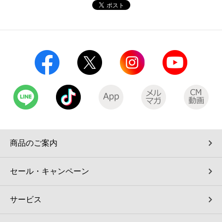
コインランドリー（店舗限定）
保険
セブン‐イレブンの「商品力」
宅配ロッカー（店舗限定）
学び・教育
セブン-イレブンの横顔
自転車シェアリング（店舗限定）
セブン-イレブンの歴史
モバイルバッテリーシェアリング（店舗限定）
モバイルWi-Fiバッテリーシェアリング（店舗限定）
商品のご案内
荷物預かりサービス「ecbocloakエクボクローク」（店舗限定）
セール・キャンペーン
パウダースペース ラブン（店舗限定）
サービス
ソフトバンクギフト