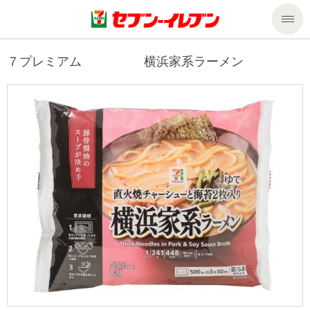
商品のご案内
７プレミアム 横浜家系ラーメン
セール・キャンペーン
商品のご案内トップ
今週の新商品
サービス
来週の新商品
企業情報
サービストップ
商品カテゴリ一覧
nanacoトップ
私たちの取組み
企業情報トップ
セブンプレミアム
マルチコピー機でできること
ニュースリリース
サステナビリティ
便利なサービス
食の安全・安心への取組み
マルチコピー機でできることトップ
ごあいさつ
サステナビリティトップ