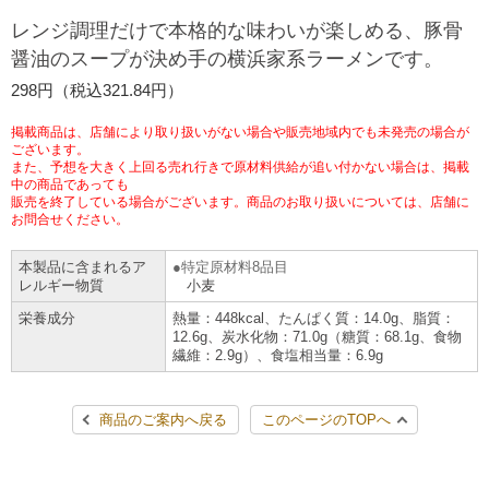
チケットサービス
宅配便
レンジ調理だけで本格的な味わいが楽しめる、豚骨
ギフト
コピー
企業理念
セブン＆アイ・ホールディングスの重点課題
醤油のスープが決め手の横浜家系ラーメンです。
加盟店オーナー募集
物件募集・購入
セブン‐イレブンでお受取り
セブンチケット
切手・はがき・印紙
298円（税込321.84円）
プリペイドカード・金券
プリント
会社概要
サステナビリティ活動基本方針
アルバイト情報
採用情報
掲載商品は、店舗により取り扱いがない場合や販売地域内でも未発売の場合が
タワーレコード
停電時のサービス停止のお知らせ
チケットぴあ
セブン銀行ATM
ございます。
ニンテンドー・ダウンロードカード
スキャン
貸借対照表・損益計算書
サステナビリティ推進体制
また、予想を大きく上回る売れ行きで原材料供給が追い付かない場合は、掲載
店舗検索
ネットショッピング
中の商品であっても
お問い合わせ
販売を終了している場合がございます。商品のお取り扱いについては、店舗に
セブンネットショッピング
イープラス
ご利用可能なお支払い方法
ファクス
沿革
GREEN CHALLENGE 2050
お問合せください。
Language
本製品に含まれるア
特定原材料8品目
CNプレイガイド
各種料金のお支払い
チケット
国内店舗数
4VISIONS
English (Corporate)
レルギー物質
小麦
栄養成分
熱量：448kcal、たんぱく質：14.0g、脂質：
English (Services)
JTB
スマホプリペイド
プリペイドサービス
12.6g、炭水化物：71.0g（糖質：68.1g、食物
売上高、店舗数推移
サステナビリティニュース
繊維：2.9g）、食塩相当量：6.9g
中文[繁體字](服務)
レジでApple Accountにチャージ
スポーツ振興くじ
セブン‐イレブンの海外事業
简体中文(服务)
サステナビリティレポート
商品のご案内へ戻る
このページのTOPへ
한국어(서비스)
オンラインフォトサービス
行政サービス
データで見るセブン‐イレブン
報告書ライブラリー
ภาษาไทย(บริการ)